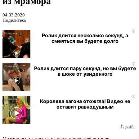
из мрамора
04.03.2020
Поделитесь
i
Ролик длится несколько секунд, а
смеяться вы будете долго
i
Ролик длится пару секунд, но вы будете
в шоке от увиденного
i
Королева вагона отожгла! Видео не
оставит равнодушным
Мрамор использовался на протяжении всей истории