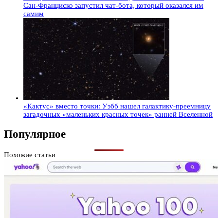
Сан-Франциско запустил чат-бота, который оказался им
самим
«Кактус» вместо точки: Уэбб нашел галактику-преемницу
загадочных «маленьких красных точек» ранней Вселенной
Популярное
Похожие статьи