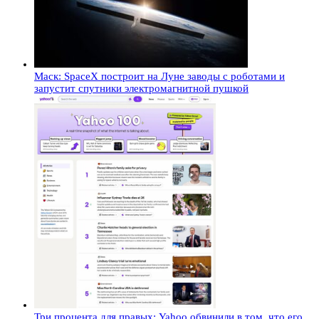
Маск: SpaceX построит на Луне заводы с роботами и
запустит спутники электромагнитной пушкой
Три процента для правых: Yahoo обвинили в том, что его