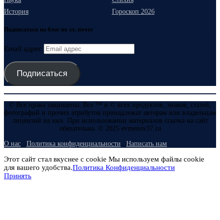
История
Гороскоп 2026
Подписаться на блог по эл. почте
Email адрес
Подписаться
© Все права защищены. Все ™ и © всех продуктов, знаков, статей,
фотографий и прочих атрибутов принадлежат авторам или владельцам
лицензий на них. При использовании материалов ссылка на сайт
обязательна. © 2025 evmenov37.ru
О нас
Политика конфиденциальности
Написать нам
Этот сайт стал вкуснее с cookie Мы используем файлы cookie
для вашего удобства.
Политика Конфиденциальности
Принять