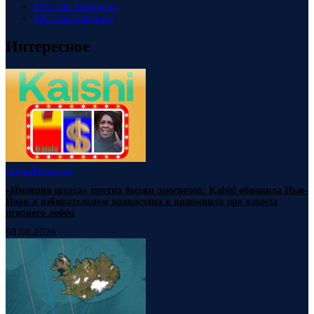
RSS
23k
Followers
VK
23k
Followers
Интересное
Наука
Новости
«Империя штата» против биржи прогнозов: Kalshi обвинила Нью-
Йорк в избирательном правосудии и напомнила про взносы
игорного лобби
08.08.2026