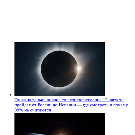
Гонка за тенью: полное солнечное затмение 12 августа
пройдет от России до Испании — где смотреть и почему
99% не считаются