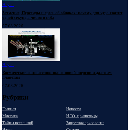
Наука
Затмение, Персеиды и ересь об облаках: почему для чуда хватит
одной секунды чистого неба
07.08.2026
Наука
Космические «строители»: шаг к новой энергии и далеким
планетам
07.08.2026
Рубрики
Главная
Новости
Мистика
НЛО, пришельцы
Тайны вселенной
Запретная археология
Наука
Стихия