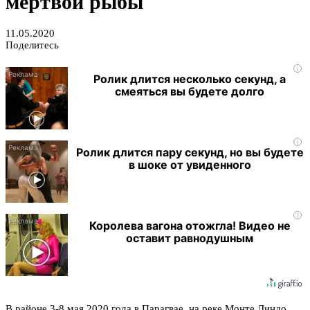
мертвой рыбы
11.05.2020
Поделитесь
i
Ролик длится несколько секунд, а
смеяться вы будете долго
i
Ролик длится пару секунд, но вы будете
в шоке от увиденного
i
Королева вагона отожгла! Видео не
оставит равнодушным
В районе 3-8 мая 2020 года в Парагвае, на реке Монте Линдо