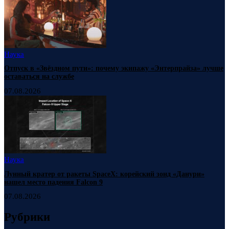
Наука
Отпуск в «Звёздном пути»: почему экипажу «Энтерпрайза» лучше
оставаться на службе
07.08.2026
Наука
Лунный кратер от ракеты SpaceX: корейский зонд «Данури»
нашел место падения Falcon 9
07.08.2026
Рубрики