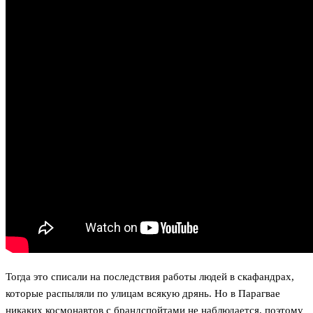
Тогда это списали на последствия работы людей в скафандрах,
которые распыляли по улицам всякую дрянь. Но в Парагвае
никаких космонавтов с брандспойтами не наблюдается, поэтому