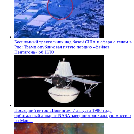
Бесшумный треугольник над базой США и сфера с телом в
Рио: Трамп опубликовал пятую порцию «файлов
Пентагона» об НЛО
Последний виток «Викинга»: 7 августа 1980 года
орбитальный аппарат NASA завершил эпохальную миссию
на Марсе