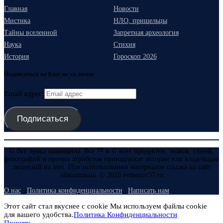
Главная
Новости
Мистика
НЛО, пришельцы
Тайны вселенной
Запретная археология
Наука
Стихия
История
Гороскоп 2026
Подписаться на блог по эл. почте
Email адрес
Подписаться
© Все права защищены. Все ™ и © всех продуктов, знаков, статей,
фотографий и прочих атрибутов принадлежат авторам или владельцам
лицензий на них. При использовании материалов ссылка на сайт
обязательна. © 2025 evmenov37.ru
О нас
Политика конфиденциальности
Написать нам
Этот сайт стал вкуснее с cookie Мы используем файлы cookie
для вашего удобства.
Политика Конфиденциальности
Принять