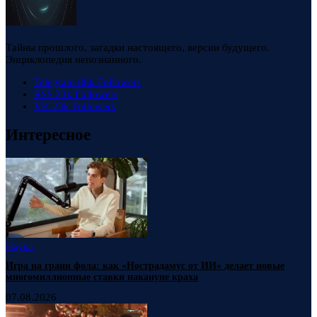
Тайны прошлого, загадки настоящего, версии будущего.
Энциклопедия непознанного.
Telegram
88k
Followers
RSS
23k
Followers
VK
23k
Followers
Интересное
Наука
Игра на грани фола: как «Нострадамус от ИИ» делает новые
многомиллионные ставки накануне краха
07.08.2026