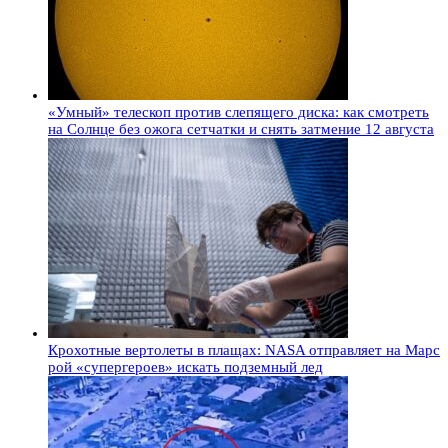
«Умный» телескоп против слепящего диска: как смотреть
на Солнце без ожога сетчатки и снять затмение 12 августа
Крохотные вертолеты в плащах: NASA отправляет на Марс
рой «супергероев» искать подземный лед