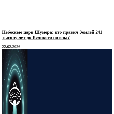
Небесные цари Шумера: кто правил Землей 241
тысячу лет до Великого потопа?
22.02.2026