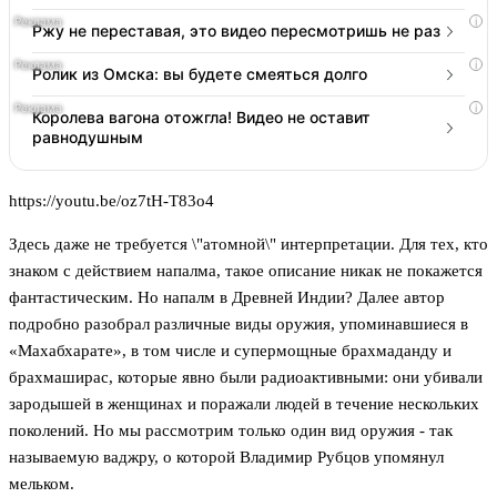
i
Ржу не переставая, это видео пересмотришь не раз
i
Ролик из Омска: вы будете смеяться долго
i
Королева вагона отожгла! Видео не оставит
равнодушным
https://youtu.be/oz7tH-T83o4
Здесь даже не требуется \"атомной\" интерпретации. Для тех, кто
знаком с действием напалма, такое описание никак не покажется
фантастическим. Но напалм в Древней Индии? Далее автор
подробно разобрал различные виды оружия, упоминавшиеся в
«Махабхарате», в том числе и супермощные брахмаданду и
брахмаширас, которые явно были радиоактивными: они убивали
зародышей в женщинах и поражали людей в течение нескольких
поколений. Но мы рассмотрим только один вид оружия - так
называемую ваджру, о которой Владимир Рубцов упомянул
мельком.