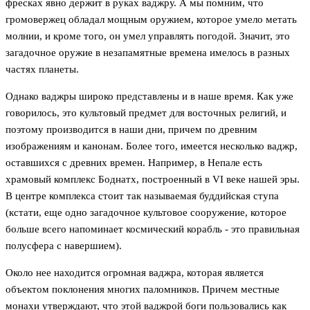
фресках явно держит в руках ваджру. А мы помним, что
громовержец обладал мощным оружием, которое умело метать
молнии, и кроме того, он умел управлять погодой. Значит, это
загадочное оружие в незапамятные времена имелось в разных
частях планеты.
Однако ваджры широко представлены и в наше время. Как уже
говорилось, это культовый предмет для восточных религий, и
поэтому производится в наши дни, причем по древним
изображениям и канонам. Более того, имеется несколько ваджр,
оставшихся с древних времен. Например, в Непале есть
храмовый комплекс Боднатх, построенный в VI веке нашей эры.
В центре комплекса стоит так называемая буддийская ступа
(кстати, еще одно загадочное культовое сооружение, которое
больше всего напоминает космический корабль - это правильная
полусфера с навершием).
Около нее находится огромная ваджра, которая является
объектом поклонения многих паломников. Причем местные
монахи утверждают, что этой ваджрой боги пользовались как