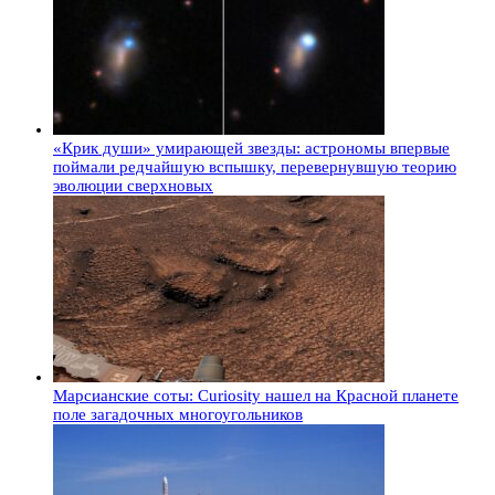
«Крик души» умирающей звезды: астрономы впервые
поймали редчайшую вспышку, перевернувшую теорию
эволюции сверхновых
Марсианские соты: Curiosity нашел на Красной планете
поле загадочных многоугольников