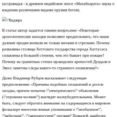
(астравидья - в древнем индийском эпосе «Махабхарата» наука о
владении различными видами оружия богов).
В статье автор задается такими вопросами: «Некоторые
археологические находки позволяют предположить, что наши
далекие предки воевали не только мечами и стрелами. Почему
развалины столицы Хеттского государства города Хаттусаса
сплавлены в большей степени, чем это бывает при пожаре?
Почему на гранитных стенах ирландских крепостей Дундалк и
Экосс заметны следы какого-то странного оплавления?»
Далее Владимир Рубцов высказывает следующие
предположения: «Причины подобных оплавлений и доселе
загадка, причем попытки \"электрического\" объяснения
(\"огромная молния\") выглядят малоубедительными. Может
быть, следует обратить внимание на содержащиеся в мировом
фольклоре многочисленные упоминания о \"необычном\",
\"небесном\", \"сверхмогучем\" оружии? Пожалуй, наиболее