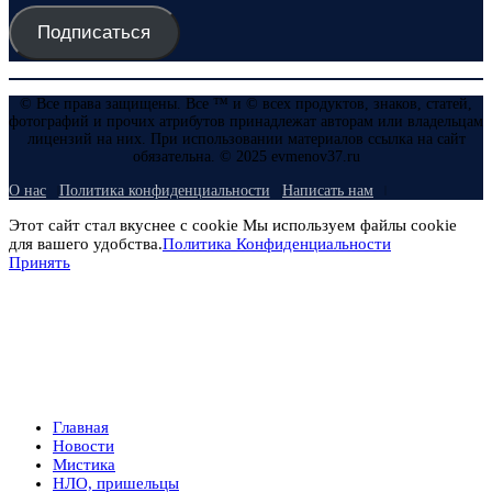
Подписаться
© Все права защищены. Все ™ и © всех продуктов, знаков, статей,
фотографий и прочих атрибутов принадлежат авторам или владельцам
лицензий на них. При использовании материалов ссылка на сайт
обязательна. © 2025 evmenov37.ru
О нас
Политика конфиденциальности
Написать нам
Этот сайт стал вкуснее с cookie Мы используем файлы cookie
для вашего удобства.
Политика Конфиденциальности
Принять
Главная
Новости
Мистика
НЛО, пришельцы