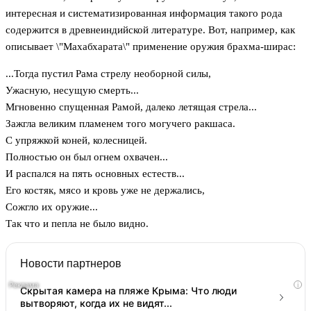
интересная и систематизированная информация такого рода
содержится в древнеиндийской литературе. Вот, например, как
описывает \"Махабхарата\" применение оружия брахма-ширас:
...Тогда пустил Рама стрелу необорной силы,
Ужасную, несущую смерть...
Мгновенно спущенная Рамой, далеко летящая стрела...
Зажгла великим пламенем того могучего ракшаса.
С упряжкой коней, колесницей.
Полностью он был огнем охвачен...
И распался на пять основных естеств...
Его костяк, мясо и кровь уже не держались,
Сожгло их оружие...
Так что и пепла не было видно.
Новости партнеров
i
Скрытая камера на пляже Крыма: Что люди
вытворяют, когда их не видят...