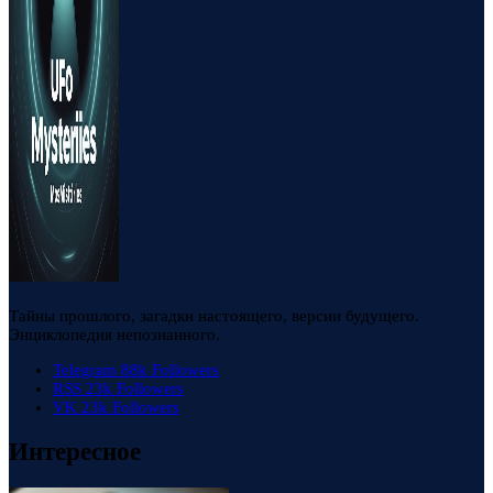
Тайны прошлого, загадки настоящего, версии будущего.
Энциклопедия непознанного.
Telegram
88k
Followers
RSS
23k
Followers
VK
23k
Followers
Интересное