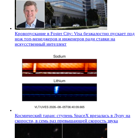
Кровопускание в Foster City: Visa безжалостно пускает под
нож топ-менеджеров и инженеров ради ставки на
искусственный интеллект
Космический таран: ступень SpaceX врезалась в Луну на
скорости, в семь раз превышающей скорость звука