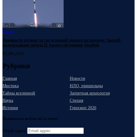
Наука
Девяносто пусков за год и новый рекорд на подходе: SpaceX
развертывает почти 11 тысяч спутников Starlink
05.08.2026
Рубрики
Главная
Новости
Мистика
НЛО, пришельцы
Тайны вселенной
Запретная археология
Наука
Стихия
История
Гороскоп 2026
Подписаться на блог по эл. почте
Email адрес