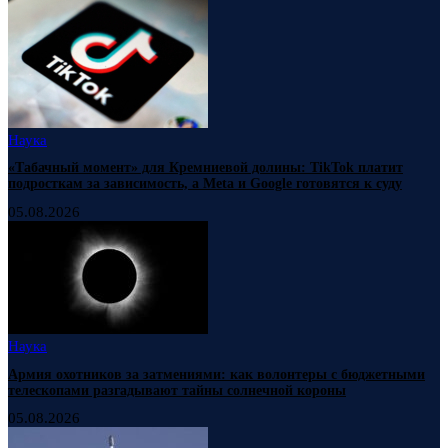
Наука
«Табачный момент» для Кремниевой долины: TikTok платит
подросткам за зависимость, а Meta и Google готовятся к суду
05.08.2026
Наука
Армия охотников за затмениями: как волонтеры с бюджетными
телескопами разгадывают тайны солнечной короны
05.08.2026