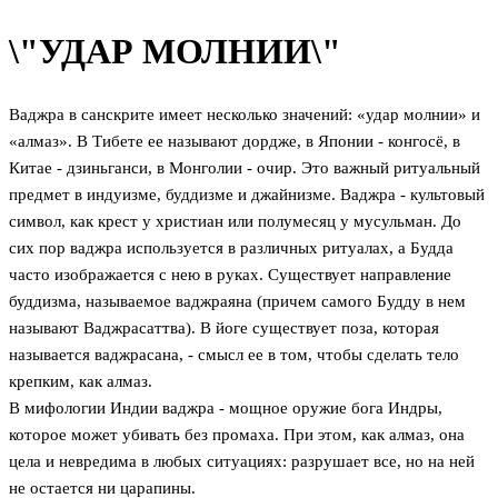
\"УДАР МОЛНИИ\"
Ваджра в санскрите имеет несколько значений: «удар молнии» и
«алмаз». В Тибете ее называют дордже, в Японии - конгосё, в
Китае - дзиньганси, в Монголии - очир. Это важный ритуальный
предмет в индуизме, буддизме и джайнизме. Ваджра - культовый
символ, как крест у христиан или полумесяц у мусульман. До
сих пор ваджра используется в различных ритуалах, а Будда
часто изображается с нею в руках. Существует направление
буддизма, называемое ваджраяна (причем самого Будду в нем
называют Ваджрасаттва). В йоге существует поза, которая
называется ваджрасана, - смысл ее в том, чтобы сделать тело
крепким, как алмаз.
В мифологии Индии ваджра - мощное оружие бога Индры,
которое может убивать без промаха. При этом, как алмаз, она
цела и невредима в любых ситуациях: разрушает все, но на ней
не остается ни царапины.