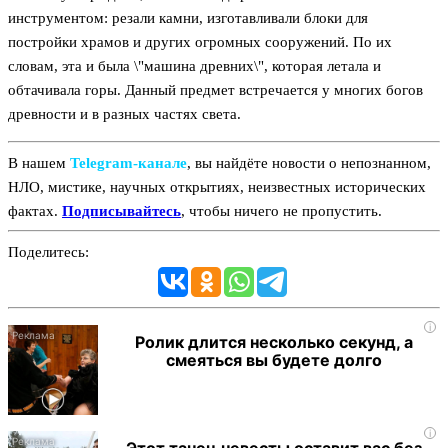
инструментом: резали камни, изготавливали блоки для
постройки храмов и других огромных сооружений. По их
словам, эта и была \"машина древних\", которая летала и
обтачивала горы. Данный предмет встречается у многих богов
древности и в разных частях света.
В нашем
Telegram‑канале
, вы найдёте новости о непознанном,
НЛО, мистике, научных открытиях, неизвестных исторических
фактах.
Подписывайтесь
, чтобы ничего не пропустить.
Поделитесь:
i
Ролик длится несколько секунд, а
смеяться вы будете долго
i
Этот танец невесты оставит вас без