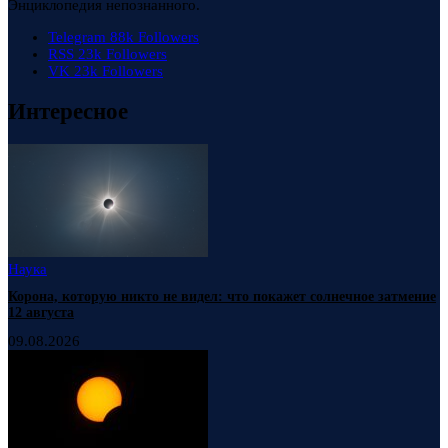
Энциклопедия непознанного.
Telegram
88k
Followers
RSS
23k
Followers
VK
23k
Followers
Интересное
Наука
Корона, которую никто не видел: что покажет солнечное затмение
12 августа
09.08.2026