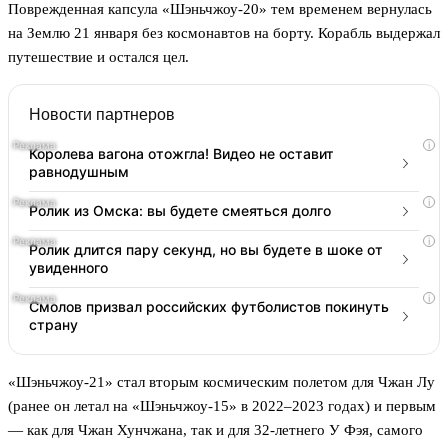
Поврежденная капсула «Шэньчжоу-20» тем временем вернулась
на Землю 21 января без космонавтов на борту. Корабль выдержал
путешествие и остался цел.
Новости партнеров
i
Королева вагона отожгла! Видео не оставит
равнодушным
i
Ролик из Омска: вы будете смеяться долго
i
Ролик длится пару секунд, но вы будете в шоке от
увиденного
i
Смолов призвал российских футболистов покинуть
страну
«Шэньчжоу-21» стал вторым космическим полетом для Чжан Лу
(ранее он летал на «Шэньчжоу-15» в 2022–2023 годах) и первым
— как для Чжан Хунчжана, так и для 32-летнего У Фэя, самого