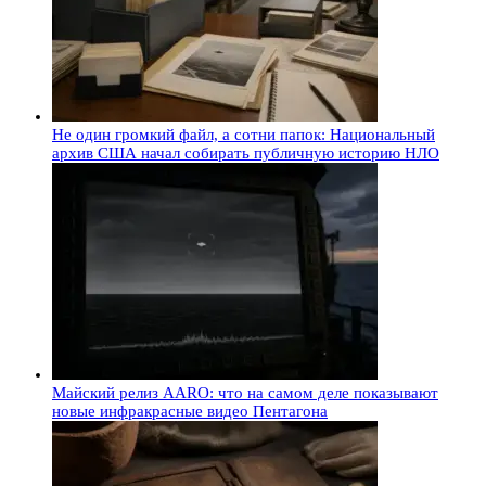
Не один громкий файл, а сотни папок: Национальный
архив США начал собирать публичную историю НЛО
Майский релиз AARO: что на самом деле показывают
новые инфракрасные видео Пентагона