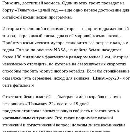
Гонконга, достигшей космоса. Один из этих троих проведет на
борту «Тяньгуна» целый год — еще одно первое достижение для
китайской космической программы.
История с трещиной в иллюминаторе — не просто драматичный
эпизод, а тревожный сигнал для всей мировой космонавтики.
Проблема космического мусора становится всё острее с каждым
годом. Только по оценкам NASA, на орбите Земли находится
более 130 миллионов фрагментов размером менее 1 см, которые
невозможно отследить, но которые на сверхзвуковых скоростях
способны пробить корпус любого корабля. Если бы столкновение
оказалось чуть серьезнее, исход для экипажа «Шэньчжоу-20» мог
быть фатальным.
Ответ китайских властей — быстрая замена корабля и запуск
резервного «Шэньчжоу-22» всего за 19 дней —
продемонстрировал впечатляющую гибкость и готовность к
чрезвычайным ситуациям. Это также поднимает важный
этический и логистический вопрос: должны ли все космические