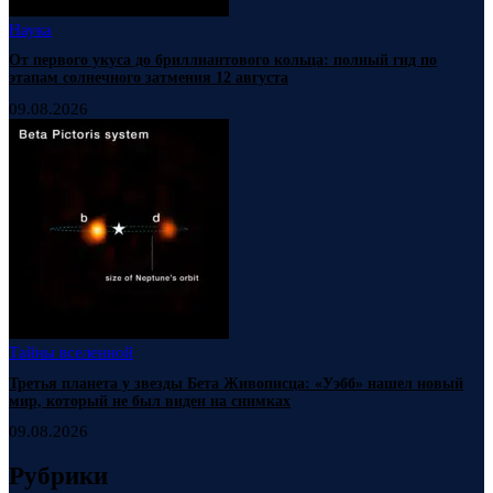
Наука
От первого укуса до бриллиантового кольца: полный гид по
этапам солнечного затмения 12 августа
09.08.2026
Тайны вселенной
Третья планета у звезды Бета Живописца: «Уэбб» нашел новый
мир, который не был виден на снимках
09.08.2026
Рубрики