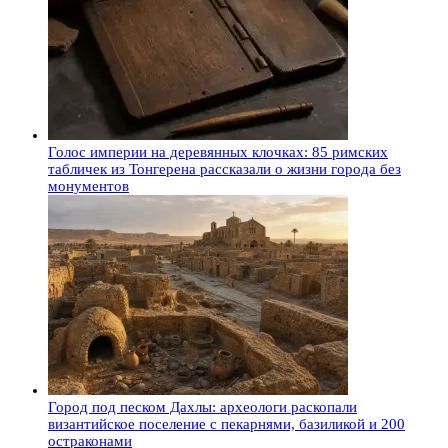
Голос империи на деревянных клочках: 85 римских
табличек из Тонгерена рассказали о жизни города без
монументов
Город под песком Дахлы: археологи раскопали
византийское поселение с пекарнями, базиликой и 200
остраконами