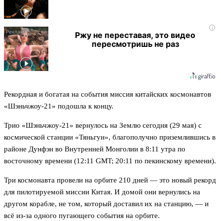
i
Ржу не переставая, это видео
пересмотришь не раз
Рекордная и богатая на события миссия китайских космонавтов
«Шэньчжоу-21» подошла к концу.
Трио «Шэньчжоу-21» вернулось на Землю сегодня (29 мая) с
космической станции «Тяньгун», благополучно приземлившись в
районе Дунфэн во Внутренней Монголии в 8:11 утра по
восточному времени (12:11 GMT; 20:11 по пекинскому времени).
Три космонавта провели на орбите 210 дней — это новый рекорд
для пилотируемой миссии Китая. И домой они вернулись на
другом корабле, не том, который доставил их на станцию, — и
всё из-за одного пугающего события на орбите.