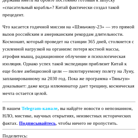
державы иметь на орбите постоянно готовый к запуску
«спасательный корабль»? Китай фактически создал такой
прецедент.
Что касается годичной миссии на «Шэньчжоу-23» — это прямой
вызов российским и американским рекордам длительности.
Космонавт, который проведет на станции 365 дней, столкнется с
усиленной нагрузкой на организм: потеря костной массы,
атрофия мышц, радиационное облучение и психологическая
изоляция. Однако успех такой экспедиции приблизит Китай к
еще более амбициозной цели — пилотируемому полету на Луну,
запланированному на 2030 год. Пока же программа «Тяньгун»
доказывает: даже когда иллюминатор дает трещину, космическая
мечта остается целой.
В нашем
Telegram‑канале
, вы найдёте новости о непознанном,
НЛО, мистике, научных открытиях, неизвестных исторических
фактах.
Подписывайтесь
, чтобы ничего не пропустить.
Поделитесь: