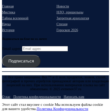
Главная
Новости
Мистика
НЛО, пришельцы
Тайны вселенной
Запретная археология
Наука
Стихия
История
Гороскоп 2026
Подписаться на блог по эл. почте
Email адрес
Подписаться
© Все права защищены. Все ™ и © всех продуктов, знаков, статей,
фотографий и прочих атрибутов принадлежат авторам или владельцам
лицензий на них. При использовании материалов ссылка на сайт
обязательна. © 2025 evmenov37.ru
О нас
Политика конфиденциальности
Написать нам
Этот сайт стал вкуснее с cookie Мы используем файлы cookie
для вашего удобства.
Политика Конфиденциальности