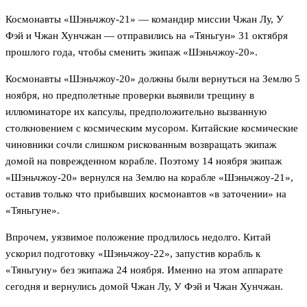
Космонавты «Шэньчжоу-21» — командир миссии Чжан Лу, У
Фэй и Чжан Хунчжан — отправились на «Тяньгун» 31 октября
прошлого года, чтобы сменить экипаж «Шэньчжоу-20».
Космонавты «Шэньчжоу-20» должны были вернуться на Землю 5
ноября, но предполетные проверки выявили трещину в
иллюминаторе их капсулы, предположительно вызванную
столкновением с космическим мусором. Китайские космические
чиновники сочли слишком рискованным возвращать экипаж
домой на поврежденном корабле. Поэтому 14 ноября экипаж
«Шэньчжоу-20» вернулся на Землю на корабле «Шэньчжоу-21»,
оставив только что прибывших космонавтов «в заточении» на
«Тяньгуне».
Впрочем, уязвимое положение продлилось недолго. Китай
ускорил подготовку «Шэньчжоу-22», запустив корабль к
«Тяньгуну» без экипажа 24 ноября. Именно на этом аппарате
сегодня и вернулись домой Чжан Лу, У Фэй и Чжан Хунчжан.