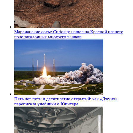
Марсианские соты: Curiosity нашел на Красной планете
поле загадочных многоугольников
Пять лет пути и десятилетие открытий: как «Джуно»
переписала учебники о Юпитере