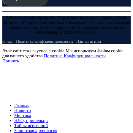
© Все права защищены. Все ™ и © всех продуктов, знаков, статей,
фотографий и прочих атрибутов принадлежат авторам или владельцам
лицензий на них. При использовании материалов ссылка на сайт
обязательна. © 2025 evmenov37.ru
О нас
Политика конфиденциальности
Написать нам
Этот сайт стал вкуснее с cookie Мы используем файлы cookie
для вашего удобства.
Политика Конфиденциальности
Принять
Главная
Новости
Мистика
НЛО, пришельцы
Тайны вселенной
Запретная археология