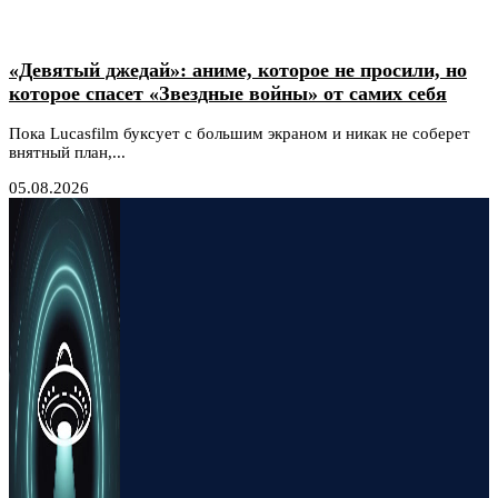
«Девятый джедай»: аниме, которое не просили, но
которое спасет «Звездные войны» от самих себя
Пока Lucasfilm буксует с большим экраном и никак не соберет
внятный план,...
05.08.2026