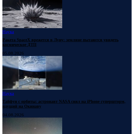
Наука
Ракета SpaceX врежется в Луну: земляне пытаются увидеть
космическое ДТП
05.08.2026
Наука
Тайфун с орбиты: астронавт NASA снял на iPhone супершторм,
идущий на Окинаву
04.08.2026