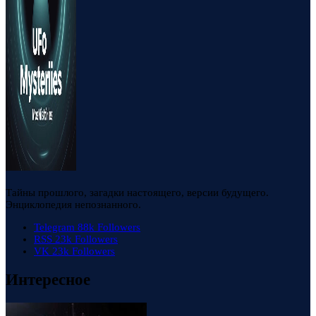
Тайны прошлого, загадки настоящего, версии будущего.
Энциклопедия непознанного.
Telegram
88k
Followers
RSS
23k
Followers
VK
23k
Followers
Интересное