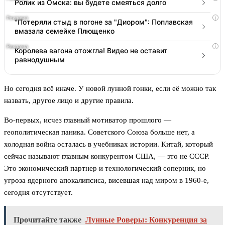
Ролик из Омска: вы будете смеяться долго
i
"Потеряли стыд в погоне за "Диором": Поплавская
вмазала семейке Плющенко
i
Королева вагона отожгла! Видео не оставит
равнодушным
Но сегодня всё иначе. У новой лунной гонки, если её можно так
назвать, другое лицо и другие правила.
Во-первых, исчез главный мотиватор прошлого —
геополитическая паника. Советского Союза больше нет, а
холодная война осталась в учебниках истории. Китай, который
сейчас называют главным конкурентом США, — это не СССР.
Это экономический партнер и технологический соперник, но
угроза ядерного апокалипсиса, висевшая над миром в 1960-е,
сегодня отсутствует.
Прочитайте также
Лунные Роверы: Конкуренция за