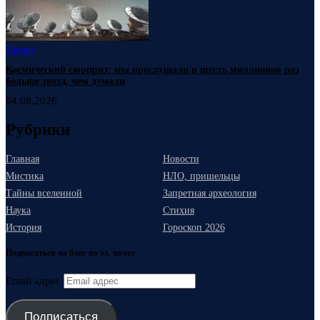
Наука
Космический сюрприз: мы прослушали в шесть миллионов раз
больше звезд, чем думали
04.08.2026
Рубрики
Главная
Новости
Мистика
НЛО, пришельцы
Тайны вселенной
Запретная археология
Наука
Стихия
История
Гороскоп 2026
Подписаться на блог по эл. почте
Email адрес
Подписаться