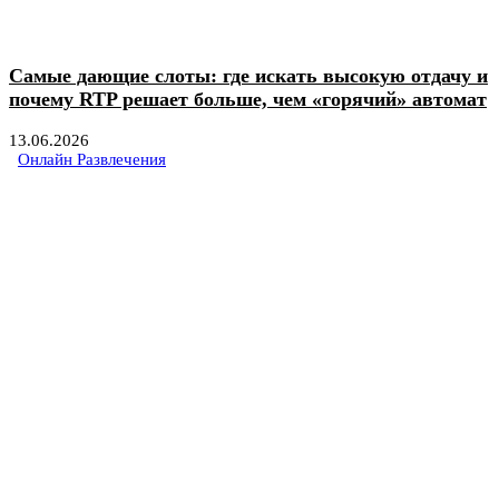
Самые дающие слоты: где искать высокую отдачу и
почему RTP решает больше, чем «горячий» автомат
13.06.2026
Онлайн Развлечения