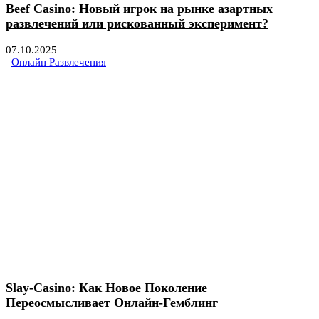
Beef Casino: Новый игрок на рынке азартных
развлечений или рискованный эксперимент?
07.10.2025
Онлайн Развлечения
Slay-Casino: Как Новое Поколение
Переосмысливает Онлайн-Гемблинг