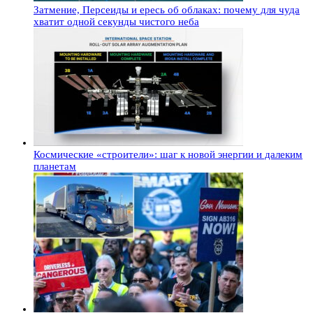
Затмение, Персеиды и ересь об облаках: почему для чуда
хватит одной секунды чистого неба
Космические «строители»: шаг к новой энергии и далеким
планетам