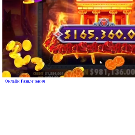
Онлайн Развлечения