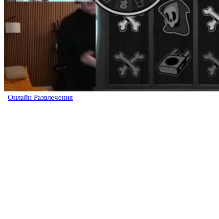
Онлайн Развлечения