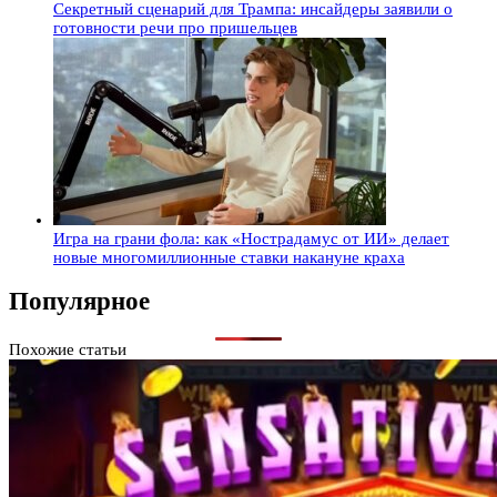
Секретный сценарий для Трампа: инсайдеры заявили о
готовности речи про пришельцев
Игра на грани фола: как «Нострадамус от ИИ» делает
новые многомиллионные ставки накануне краха
Популярное
Похожие статьи