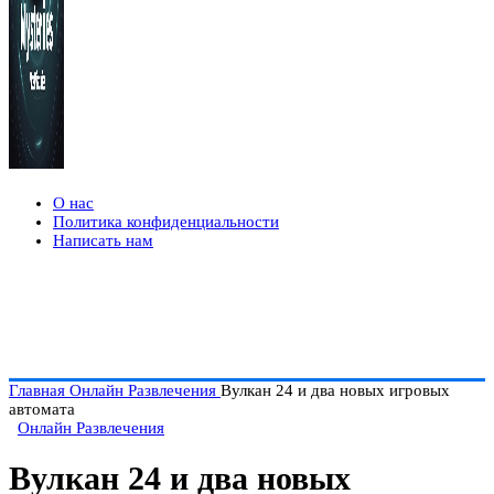
О нас
Политика конфиденциальности
Написать нам
Главная
Онлайн Развлечения
Вулкан 24 и два новых игровых
автомата
Онлайн Развлечения
Вулкан 24 и два новых