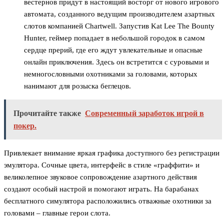
вестернов придут в настоящий восторг от нового игрового
автомата, созданного ведущим производителем азартных
слотов компанией Chartwell. Запустив Kat Lee The Bounty
Hunter, геймер попадает в небольшой городок в самом
сердце прерий, где его ждут увлекательные и опасные
онлайн приключения. Здесь он встретится с суровыми и
немногословными охотниками за головами, которых
нанимают для розыска беглецов.
Прочитайте также
Современный заработок игрой в
покер.
Привлекает внимание яркая графика доступного без регистрации
эмулятора. Сочные цвета, интерфейс в стиле «граффити» и
великолепное звуковое сопровождение азартного действия
создают особый настрой и помогают играть. На барабанах
бесплатного симулятора расположились отважные охотники за
головами – главные герои слота.