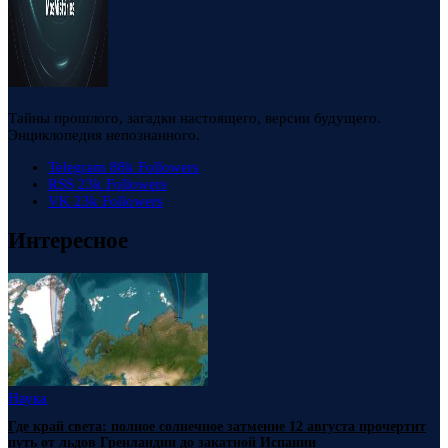
Тайны прошлого, загадки настоящего, версии будущего.
Энциклопедия непознанного.
Telegram
88k
Followers
RSS
23k
Followers
VK
23k
Followers
Интересное
Наука
Где край света: полное солнечное затмение 12 августа прочертит
путь от льдов Гренландии до закатной Испании