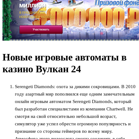
Новые игровые автоматы в
казино Вулкан 24
Serengeti Diamonds: охота за дикими сокровищами. В 2010
году азартный мир пополнился еще одним замечательным
онлайн игровым автоматом Serengeti Diamonds, который
был разработан специалистами из компании Chartwell. Не
смотря на свой относительно небольшой возраст,
симулятор уже успел обрести огромную популярность и
признание со стороны геймеров по всему миру.
Атмосфера этого видеослота смогла соединить в себе