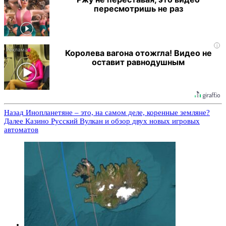
пересмотришь не раз
i
Королева вагона отожгла! Видео не
оставит равнодушным
Назад
Инопланетяне – это, на самом деле, коренные земляне?
Далее
Казино Русский Вулкан и обзор двух новых игровых
автоматов