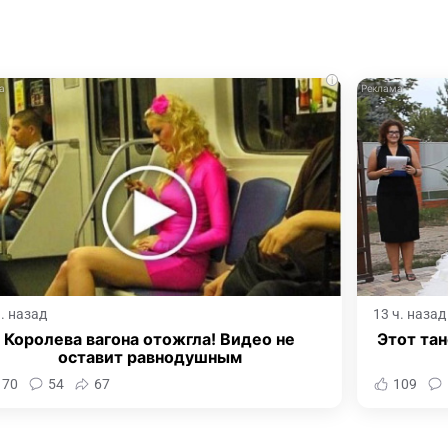
i
ч. назад
13 ч. назад
Королева вагона отожгла! Видео не
Этот тан
оставит равнодушным
170
54
67
109