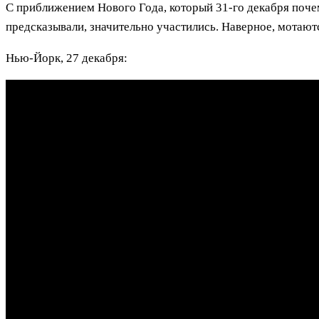
C приближением Нового Года, который 31-го декабря почем
предсказывали, значительно участились. Наверное, мотают
Нью-Йорк, 27 декабря: