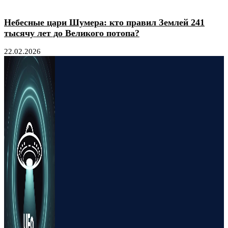
Небесные цари Шумера: кто правил Землей 241
тысячу лет до Великого потопа?
22.02.2026