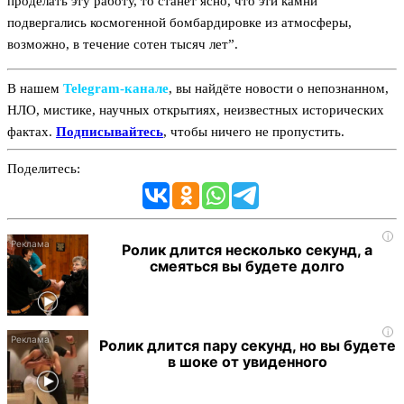
проделать эту работу, то станет ясно, что эти камни
подвергались космогенной бомбардировке из атмосферы,
возможно, в течение сотен тысяч лет”.
В нашем
Telegram‑канале
, вы найдёте новости о непознанном,
НЛО, мистике, научных открытиях, неизвестных исторических
фактах.
Подписывайтесь
, чтобы ничего не пропустить.
Поделитесь:
i
Ролик длится несколько секунд, а
смеяться вы будете долго
i
Ролик длится пару секунд, но вы будете
в шоке от увиденного