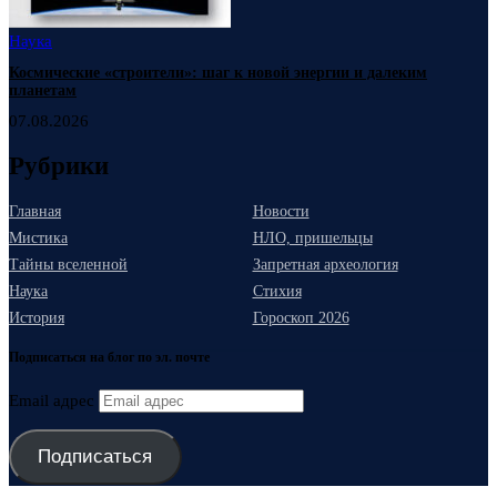
Наука
Космические «строители»: шаг к новой энергии и далеким
планетам
07.08.2026
Рубрики
Главная
Новости
Мистика
НЛО, пришельцы
Тайны вселенной
Запретная археология
Наука
Стихия
История
Гороскоп 2026
Подписаться на блог по эл. почте
Email адрес
Подписаться