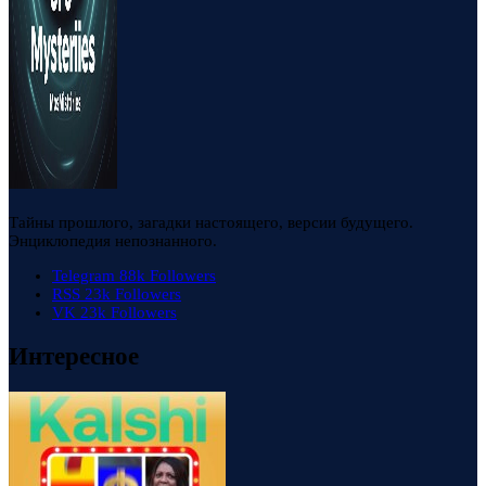
Тайны прошлого, загадки настоящего, версии будущего.
Энциклопедия непознанного.
Telegram
88k
Followers
RSS
23k
Followers
VK
23k
Followers
Интересное