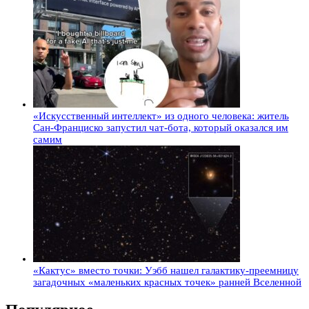
«Искусственный интеллект» из одного человека: житель
Сан-Франциско запустил чат-бота, который оказался им
самим
«Кактус» вместо точки: Уэбб нашел галактику-преемницу
загадочных «маленьких красных точек» ранней Вселенной