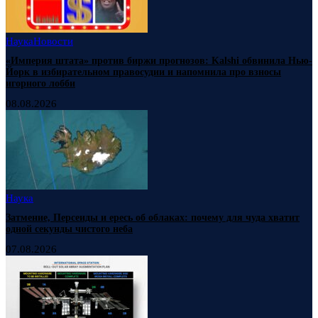
Наука
Новости
«Империя штата» против биржи прогнозов: Kalshi обвинила Нью-
Йорк в избирательном правосудии и напомнила про взносы
игорного лобби
08.08.2026
Наука
Затмение, Персеиды и ересь об облаках: почему для чуда хватит
одной секунды чистого неба
07.08.2026