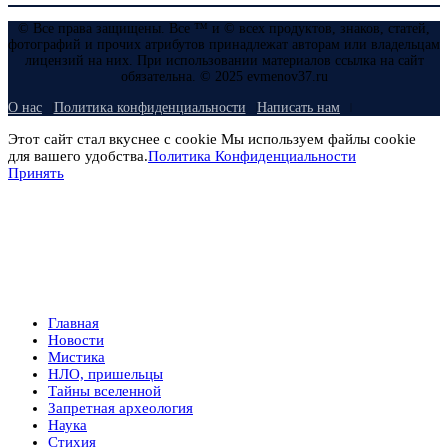
© Все права защищены. Все ™ и © всех продуктов, знаков, статей,
фотографий и прочих атрибутов принадлежат авторам или владельцам
лицензий на них. При использовании материалов ссылка на сайт
обязательна. © 2025 evmenov37.ru
О нас
Политика конфиденциальности
Написать нам
Этот сайт стал вкуснее с cookie Мы используем файлы cookie
для вашего удобства.
Политика Конфиденциальности
Принять
Главная
Новости
Мистика
НЛО, пришельцы
Тайны вселенной
Запретная археология
Наука
Стихия