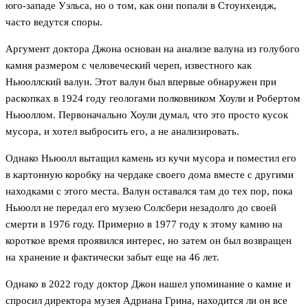
юго-западе Уэльса, но о том, как они попали в Стоунхендж,
часто ведутся споры.
Аргумент доктора Джона основан на анализе валуна из голубого
камня размером с человеческий череп, известного как
Ньюоллский валун. Этот валун был впервые обнаружен при
раскопках в 1924 году геологами полковником Хоули и Робертом
Ньюоллом. Первоначально Хоули думал, что это просто кусок
мусора, и хотел выбросить его, а не анализировать.
Однако Ньюолл вытащил камень из кучи мусора и поместил его
в картонную коробку на чердаке своего дома вместе с другими
находками с этого места. Валун оставался там до тех пор, пока
Ньюолл не передал его музею Солсбери незадолго до своей
смерти в 1976 году. Примерно в 1977 году к этому камню на
короткое время проявился интерес, но затем он был возвращен
на хранение и фактически забыт еще на 46 лет.
Однако в 2022 году доктор Джон нашел упоминание о камне и
спросил директора музея Адриана Грина, находится ли он все