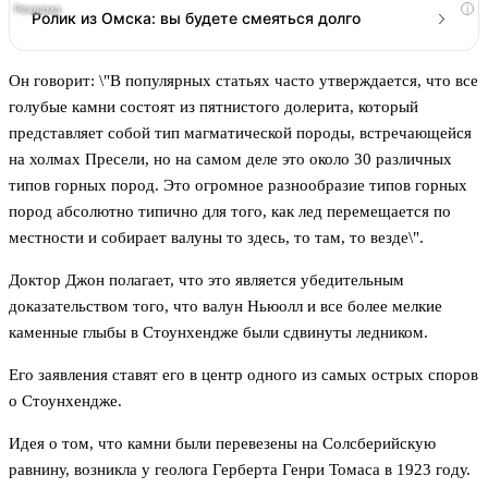
i
Ролик из Омска: вы будете смеяться долго
Он говорит: \"В популярных статьях часто утверждается, что все
голубые камни состоят из пятнистого долерита, который
представляет собой тип магматической породы, встречающейся
на холмах Пресели, но на самом деле это около 30 различных
типов горных пород. Это огромное разнообразие типов горных
пород абсолютно типично для того, как лед перемещается по
местности и собирает валуны то здесь, то там, то везде\".
Доктор Джон полагает, что это является убедительным
доказательством того, что валун Ньюолл и все более мелкие
каменные глыбы в Стоунхендже были сдвинуты ледником.
Его заявления ставят его в центр одного из самых острых споров
о Стоунхендже.
Идея о том, что камни были перевезены на Солсберийскую
равнину, возникла у геолога Герберта Генри Томаса в 1923 году.