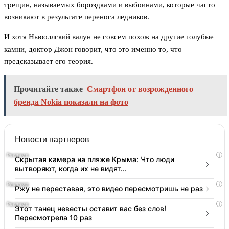
трещин, называемых бороздками и выбоинами, которые часто
возникают в результате переноса ледников.
И хотя Ньюоллский валун не совсем похож на другие голубые
камни, доктор Джон говорит, что это именно то, что
предсказывает его теория.
Прочитайте также
Смартфон от возрожденного
бренда Nokia показали на фото
Новости партнеров
i
Скрытая камера на пляже Крыма: Что люди
вытворяют, когда их не видят...
i
Ржу не переставая, это видео пересмотришь не раз
i
Этот танец невесты оставит вас без слов!
Пересмотрела 10 раз