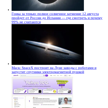
Гонка за тенью: полное солнечное затмение 12 августа
пройдет от России до Испании — где смотреть и почему
99% не считаются
Маск: SpaceX построит на Луне заводы с роботами и
запустит спутники электромагнитной пушкой