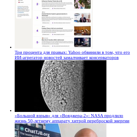
Три процента для правых: Yahoo обвинили в том, что его
ИИ-агрегатор новостей замалчивает консерваторов
«Большой взрыв» для «Вояджера-2»: NASA продлило
жизнь 50-летнему аппарату хитрой переброской энергии