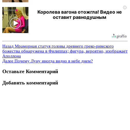
i
Королева вагона отожгла! Видео не
оставит равнодушным
Назад
Мраморная статуя головы древнего греко-римского
божества обнаружена в Филиппах; фигура, вероятно, изображает
Аполлона
Далее
Почему Луну иногда видно в небе днем?
Оставьте Комментарий
Добавить комментарий