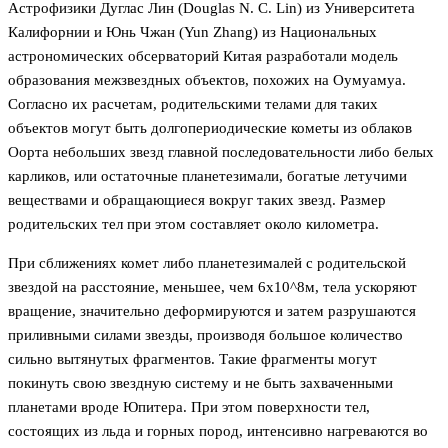
Астрофизики Дуглас Лин (Douglas N. C. Lin) из Университета
Калифорнии и Юнь Чжан (Yun Zhang) из Национальных
астрономических обсерваторий Китая разработали модель
образования межзвездных объектов, похожих на Оумуамуа.
Согласно их расчетам, родительскими телами для таких
объектов могут быть долгопериодические кометы из облаков
Оорта небольших звезд главной последовательности либо белых
карликов, или остаточные планетезимали, богатые летучими
веществами и обращающиеся вокруг таких звезд. Размер
родительских тел при этом составляет около километра.
При сближениях комет либо планетезималей с родительской
звездой на расстояние, меньшее, чeм 6x10^8м, тела ускоряют
вращение, значительно деформируются и затем разрушаются
приливными силами звезды, производя большое количество
сильно вытянутых фрагментов. Такие фрагменты могут
покинуть свою звездную систему и не быть захваченными
планетами вроде Юпитера. При этом поверхности тел,
состоящих из льда и горных пород, интенсивно нагреваются во