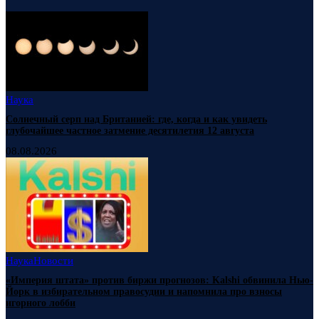
Наука
Солнечный серп над Британией: где, когда и как увидеть
глубочайшее частное затмение десятилетия 12 августа
08.08.2026
Наука
Новости
«Империя штата» против биржи прогнозов: Kalshi обвинила Нью-
Йорк в избирательном правосудии и напомнила про взносы
игорного лобби