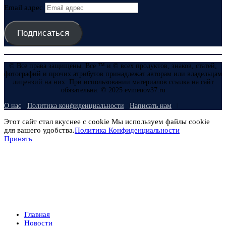
Email адрес
Подписаться
© Все права защищены. Все ™ и © всех продуктов, знаков, статей,
фотографий и прочих атрибутов принадлежат авторам или владельцам
лицензий на них. При использовании материалов ссылка на сайт
обязательна. © 2025 evmenov37.ru
О нас
Политика конфиденциальности
Написать нам
Этот сайт стал вкуснее с cookie Мы используем файлы cookie
для вашего удобства.
Политика Конфиденциальности
Принять
Главная
Новости