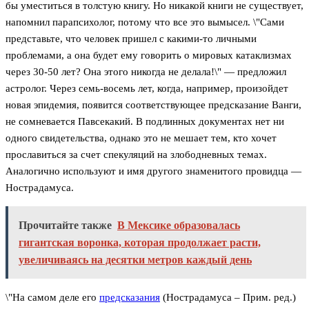
бы уместиться в толстую книгу. Но никакой книги не существует,
напомнил парапсихолог, потому что все это вымысел. \"Сами
представьте, что человек пришел с какими-то личными
проблемами, а она будет ему говорить о мировых катаклизмах
через 30-50 лет? Она этого никогда не делала!\" — предложил
астролог. Через семь-восемь лет, когда, например, произойдет
новая эпидемия, появится соответствующее предсказание Ванги,
не сомневается Павсекакий. В подлинных документах нет ни
одного свидетельства, однако это не мешает тем, кто хочет
прославиться за счет спекуляций на злободневных темах.
Аналогично используют и имя другого знаменитого провидца —
Нострадамуса.
Прочитайте также
В Мексике образовалась
гигантская воронка, которая продолжает расти,
увеличиваясь на десятки метров каждый день
\"На самом деле его
предсказания
(Нострадамуса – Прим. ред.)