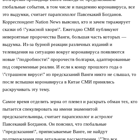
глобальные события, в том числе и пандемию коронавируса, все
это выдумки, считает парапсихолог Павсекакий Богданов.
Корреспондент Nation News выяснил, кто и зачем тиражирует
сказки об \"ужасной хвори\". Ежегодно СМИ публикуют
невероятные пророчества Ванги, большая часть которых —
выдумка. Из-за бурной реакции различных изданий и
телевидения на ситуацию вокруг коронавируса появляются
новые \"подробности\" пророчеств болгарки, адаптированные
под современные реалии. И если к концу прошлого года о
\"страшном вирусе\" из предсказаний Ванги никто не слышал, то
после вспышки коронавируса в Китае СМИ принялись
раскручивать эту тему.
Самое время отделить зерна от плевел и раскрыть обман тех, кто
пытается спекулировать на имени знаменитой
предсказательницы, считает парапсихолог и астролог
Павсекакий Богданов. Он пояснил, что глобальные
\"предсказания\", приписываемые Ванге, не найдут
подтверждения при детальном рассмотрении. \"Это все