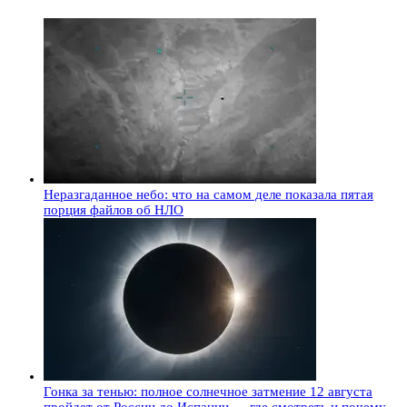
Неразгаданное небо: что на самом деле показала пятая
порция файлов об НЛО
Гонка за тенью: полное солнечное затмение 12 августа