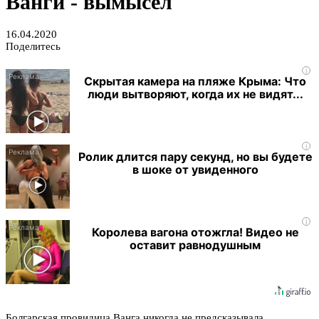
Ванги - вымысел
16.04.2020
Поделитесь
i
Скрытая камера на пляже Крыма: Что
люди вытворяют, когда их не видят...
i
Ролик длится пару секунд, но вы будете
в шоке от увиденного
i
Королева вагона отожгла! Видео не
оставит равнодушным
Болгарская провидица Ванга никогда не предсказывала