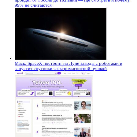
пройдет от России до Испании — где смотреть и почему
99% не считаются
Маск: SpaceX построит на Луне заводы с роботами и
запустит спутники электромагнитной пушкой