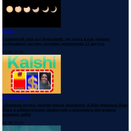
Наука
Солнечный серп над Британией: где, когда и как увидеть
глубочайшее частное затмение десятилетия 12 августа
08.08.2026
Наука
Новости
«Империя штата» против биржи прогнозов: Kalshi обвинила Нью-
Йорк в избирательном правосудии и напомнила про взносы
игорного лобби
08.08.2026