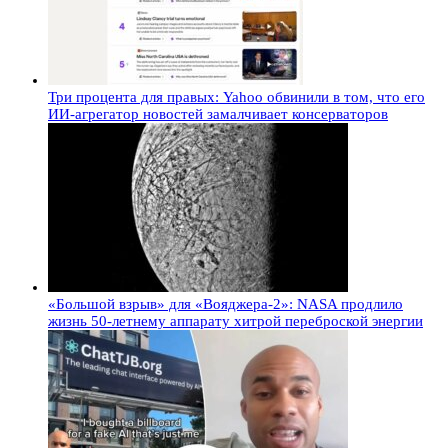
Три процента для правых: Yahoo обвинили в том, что его
ИИ-агрегатор новостей замалчивает консерваторов
«Большой взрыв» для «Вояджера-2»: NASA продлило
жизнь 50-летнему аппарату хитрой переброской энергии