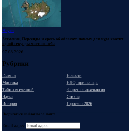
Наука
Затмение, Персеиды и ересь об облаках: почему для чуда хватит
одной секунды чистого неба
07.08.2026
Рубрики
Главная
Новости
Мистика
НЛО, пришельцы
Тайны вселенной
Запретная археология
Наука
Стихия
История
Гороскоп 2026
Подписаться на блог по эл. почте
Email адрес