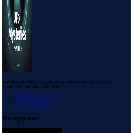
Тайны прошлого, загадки настоящего, версии будущего.
Энциклопедия непознанного.
Telegram
88k
Followers
RSS
23k
Followers
VK
23k
Followers
Интересное