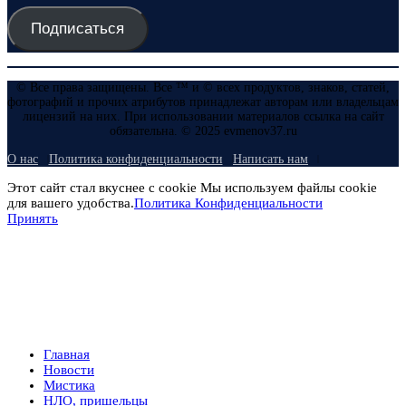
Подписаться
© Все права защищены. Все ™ и © всех продуктов, знаков, статей,
фотографий и прочих атрибутов принадлежат авторам или владельцам
лицензий на них. При использовании материалов ссылка на сайт
обязательна. © 2025 evmenov37.ru
О нас
Политика конфиденциальности
Написать нам
Этот сайт стал вкуснее с cookie Мы используем файлы cookie
для вашего удобства.
Политика Конфиденциальности
Принять
Главная
Новости
Мистика
НЛО, пришельцы