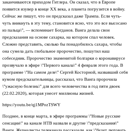
заканчиваются приходом Гитлера. Он сказал, что в Европе
появится изувер в конце XX века, а планета погрузится в войну.
Сейчас же пишут, что он предсказал даже Трампа. Если чуть-
чуть вникнуть в эту тему, становится ясно, что это все высосано
из пальца\", — вспоминает Богданов. Ванга делала свои
предсказания на основе сахарка, на котором спал человек.
Сложно представить, сколько бы понадобилось сахара, чтобы
она сумела дать глобальное пророчество, пошутил наш
собеседник. Пророчество знаменитой болгарки о коронавирусе
прозвучало в эфире \"Первого канала\" 4 февраля этого года. В
программе \"На самом деле\" Сергей Косторной, назвавший себя
кумом предсказательницы, рассказал, что Ванга пророчила
\"ужасную болезнь\" для всего человечества в год пяти двоек
(22.02.2020), которая унесет миллионы жизней.
https://youtu.be/qj1MPozTSWY
Позднее, в конце марта, в эфире программы \"Новые русские
сенсации\" на канале НТВ назвали и другие \"предсказания\"
Ванги. Журналисты телеканала рассказали, как \"будет лютовать