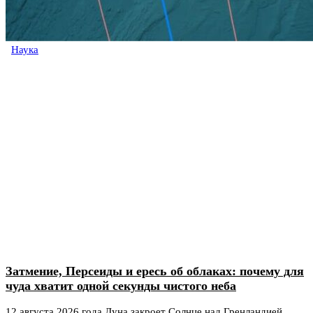
Наука
Затмение, Персеиды и ересь об облаках: почему для
чуда хватит одной секунды чистого неба
12 августа 2026 года Луна закроет Солнце над Гренландией,