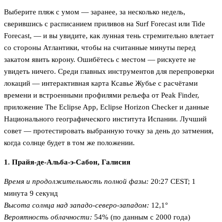
Выберите пляж с умом — заранее, за несколько недель,
сверившись с расписанием приливов на Surf Forecast или Tide
Forecast, — и вы увидите, как лунная тень стремительно влетает
со стороны Атлантики, чтобы на считанные минуты перед
закатом явить корону. Ошибётесь с местом — рискуете не
увидеть ничего. Среди главных инструментов для перепроверки
локаций — интерактивная карта Ксавье Жубье с расчётами
времени и встроенными профилями рельефа от Peak Finder,
приложение The Eclipse App, Eclipse Horizon Checker и данные
Национального географического института Испании. Лучший
совет — протестировать выбранную точку за день до затмения,
когда солнце будет в том же положении.
1. Прайя-де-Альба-э-Сабон, Галисия
Время и продолжительность полной фазы:
20:27 CEST; 1
минута 9 секунд
Высота солнца над западо-северо-западом:
12,1°
Вероятность облачности:
54% (по данным с 2000 года)