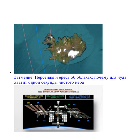
Затмение, Персеиды и ересь об облаках: почему для чуда
хватит одной секунды чистого неба