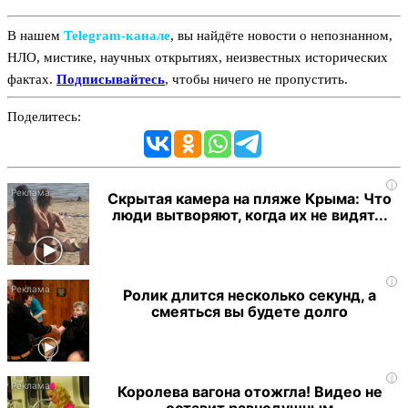
В нашем
Telegram‑канале
, вы найдёте новости о непознанном,
НЛО, мистике, научных открытиях, неизвестных исторических
фактах.
Подписывайтесь
, чтобы ничего не пропустить.
Поделитесь:
i
Скрытая камера на пляже Крыма: Что
люди вытворяют, когда их не видят...
i
Ролик длится несколько секунд, а
смеяться вы будете долго
i
Королева вагона отожгла! Видео не
оставит равнодушным