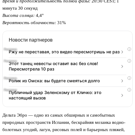
Время и продолжительность полной фазы:
20:30 CEST; 1
минута 30 секунд
Высота солнца:
4,4°
Вероятность облачности:
31%
Новости партнеров
i
Ржу не переставая, это видео пересмотришь не раз
i
Этот танец невесты оставит вас без слов!
Пересмотрела 10 раз
i
Ролик из Омска: вы будете смеяться долго
i
Публичный удар Зеленскому от Кличко: это
настоящий вызов
Дельта Эбро — одно из самых обширных и самобытных
природных пространств Испании, бескрайняя мозаика водно-
болотных угодий, лагун, рисовых полей и барьерных пляжей,