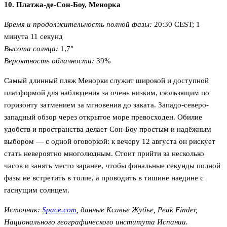
10. Платжа-де-Сон-Боу, Менорка
Время и продолжительность полной фазы:
20:30 CEST; 1
минута 11 секунд
Высота солнца:
1,7°
Вероятность облачности:
39%
Самый длинный пляж Менорки служит широкой и доступной
платформой для наблюдения за очень низким, скользящим по
горизонту затмением за мгновения до заката. Западо-северо-
западный обзор через открытое море превосходен. Обилие
удобств и пространства делает Сон-Боу простым и надёжным
выбором — с одной оговоркой: к вечеру 12 августа он рискует
стать невероятно многолюдным. Стоит прийти за несколько
часов и занять место заранее, чтобы финальные секунды полной
фазы не встретить в толпе, а проводить в тишине наедине с
гаснущим солнцем.
Источник:
Space.com
,
данные Ксавье Жубье, Peak Finder,
Национального географического института Испании.