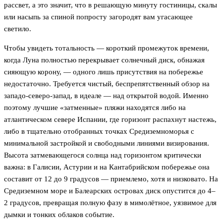
рассвет, а это значит, что в решающую минуту гостиницы, скалы
или насыпь за спиной попросту загородят вам угасающее
светило.
Чтобы увидеть тотальность — короткий промежуток времени,
когда Луна полностью перекрывает солнечный диск, обнажая
сияющую корону, — одного лишь присутствия на побережье
недостаточно. Требуется чистый, беспрепятственный обзор на
западо-северо-запад, в идеале — над открытой водой. Именно
поэтому лучшие «затменные» пляжи находятся либо на
атлантическом севере Испании, где горизонт распахнут настежь,
либо в тщательно отобранных точках Средиземноморья с
минимальной застройкой и свободными линиями визирования.
Высота затмевающегося солнца над горизонтом критически
важна: в Галисии, Астурии и на Кантабрийском побережье она
составит от 12 до 9 градусов — приемлемо, хотя и низковато. На
Средиземном море и Балеарских островах диск опустится до 4–
2 градусов, превращая полную фазу в мимолётное, уязвимое для
дымки и тонких облаков событие.