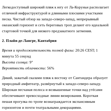
Легкодоступный широкий пляж к югу от Ла-Коруньи располагает
отличной инфраструктурой и длинными плоскими участками
песка. Чистый обзор на западо-северо-запад, непрерывный
океанский горизонт и сеть береговых троп делают его идеальной
стартовой точкой для низкого предзакатного затмения.
2. Плайя-де-Лангре, Кантабрия
Время и продолжительность полной фазы:
20:26 CEST; 1
минута 55 секунд
Высота солнца:
9°
Вероятность облачности:
56%
Дикий, зажатый скалами пляж к востоку от Сантандера образует
природный амфитеатр, развёрнутый к западо-северо-западу.
Широкая песчаная полоса и возвышенные точки над утёсами
обеспечивают превосходные линии визирования. Короткая
пешая прогулка по тропе вознаграждается экспансивным
горизонтом и почти театральными декорациями.