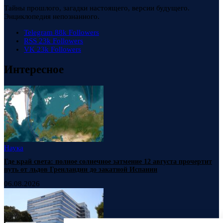
Тайны прошлого, загадки настоящего, версии будущего.
Энциклопедия непознанного.
Telegram
88k
Followers
RSS
23k
Followers
VK
23k
Followers
Интересное
Наука
Где край света: полное солнечное затмение 12 августа прочертит
путь от льдов Гренландии до закатной Испании
06.08.2026