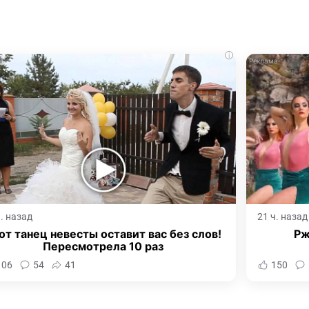
i
ч. назад
21 ч. назад
от танец невесты оставит вас без слов!
Рж
Пересмотрела 10 раз
106
54
41
150