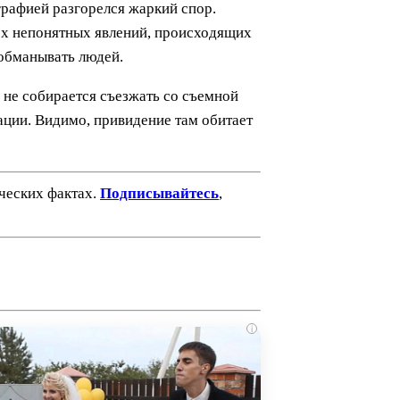
графией разгорелся жаркий спор.
сех непонятных явлений, происходящих
 обманывать людей.
и не собирается съезжать со съемной
уации. Видимо, привидение там обитает
ических фактах.
Подписывайтесь
,
i