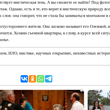
ствует мистическая тень. А вы сможете ее найти? Под фото
аж. Однако, есть и те, кто верит в мистическую природу в
х слов: она говорит, что не стала бы заниматься монтажом и
 потустороннего жителя. Она ласково называет его Олежкой, 
нчится. Хозяин съемной квартиры, к слову, в курсе всей сит
илье.
нном, НЛО, мистике, научных открытиях, неизвестных истор
i