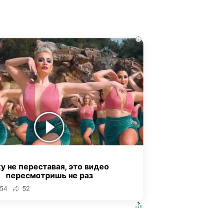
i
у не переставая, это видео
пересмотришь не раз
54
52