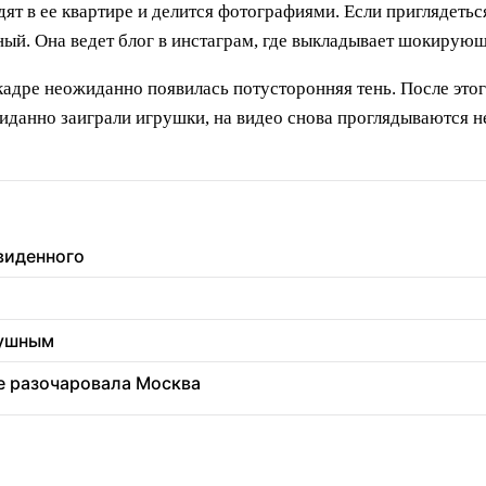
т в ее квартире и делится фотографиями. Если приглядеться
ый. Она ведет блог в инстаграм, где выкладывает шокирующ
в кадре неожиданно появилась потусторонняя тень. После это
иданно заиграли игрушки, на видео снова проглядываются не
увиденного
душным
ее разочаровала Москва