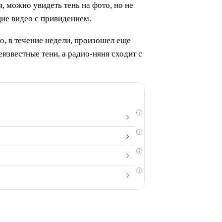
, можно увидеть тень на фото, но не
ие видео с привидением.
го, в течение недели, произошел еще
известные тени, а радио-няня сходит с
i
i
i
i