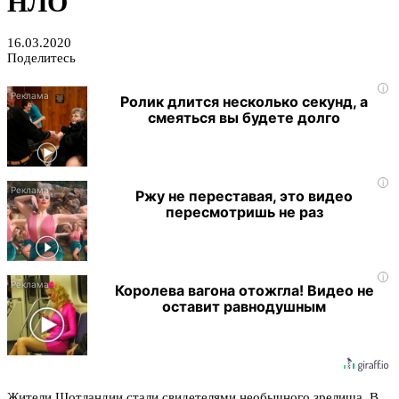
НЛО
16.03.2020
Поделитесь
i
Ролик длится несколько секунд, а
смеяться вы будете долго
i
Ржу не переставая, это видео
пересмотришь не раз
i
Королева вагона отожгла! Видео не
оставит равнодушным
Жители Шотландии стали свидетелями необычного зрелища. В