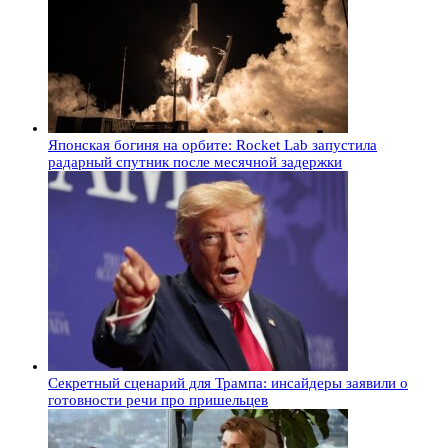
Японская богиня на орбите: Rocket Lab запустила
радарный спутник после месячной задержки
Секретный сценарий для Трампа: инсайдеры заявили о
готовности речи про пришельцев