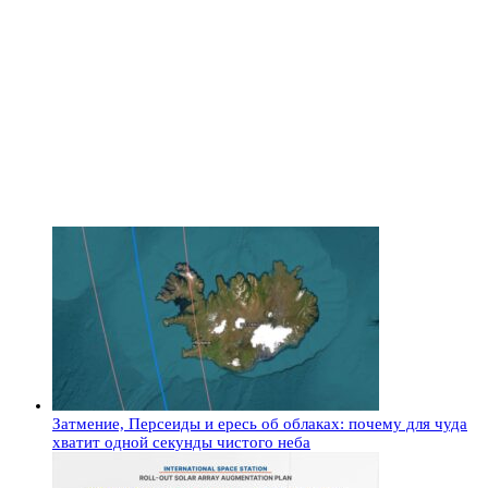
Затмение, Персеиды и ересь об облаках: почему для чуда
хватит одной секунды чистого неба