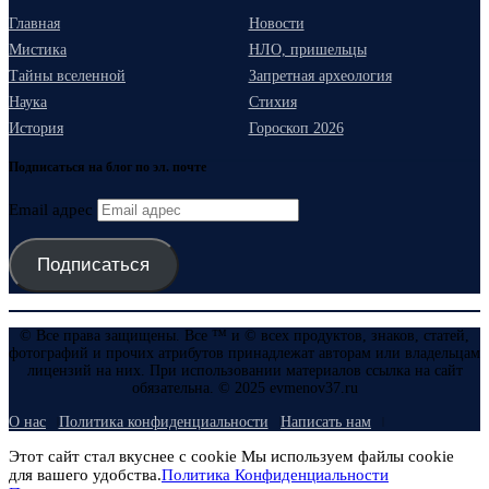
Главная
Новости
Мистика
НЛО, пришельцы
Тайны вселенной
Запретная археология
Наука
Стихия
История
Гороскоп 2026
Подписаться на блог по эл. почте
Email адрес
Подписаться
© Все права защищены. Все ™ и © всех продуктов, знаков, статей,
фотографий и прочих атрибутов принадлежат авторам или владельцам
лицензий на них. При использовании материалов ссылка на сайт
обязательна. © 2025 evmenov37.ru
О нас
Политика конфиденциальности
Написать нам
Этот сайт стал вкуснее с cookie Мы используем файлы cookie
для вашего удобства.
Политика Конфиденциальности