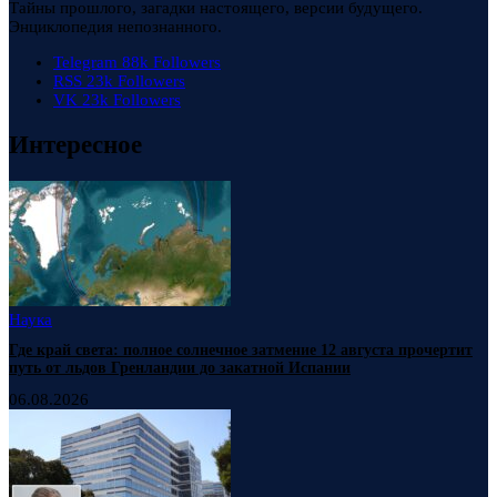
Тайны прошлого, загадки настоящего, версии будущего.
Энциклопедия непознанного.
Telegram
88k
Followers
RSS
23k
Followers
VK
23k
Followers
Интересное
Наука
Где край света: полное солнечное затмение 12 августа прочертит
путь от льдов Гренландии до закатной Испании
06.08.2026