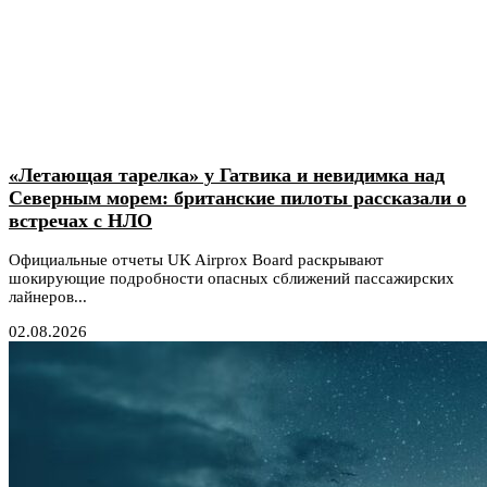
«Летающая тарелка» у Гатвика и невидимка над
Северным морем: британские пилоты рассказали о
встречах с НЛО
Официальные отчеты UK Airprox Board раскрывают
шокирующие подробности опасных сближений пассажирских
лайнеров...
02.08.2026