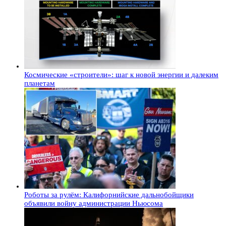
Космические «строители»: шаг к новой энергии и далеким
планетам
Роботы за рулём: Калифорнийские дальнобойщики
объявили войну администрации Ньюсома