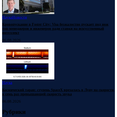
Наука
Новости
Кровопускание в Foster City: Visa безжалостно пускает под нож
топ-менеджеров и инженеров ради ставки на искусственный
интеллект
06.08.2026
Наука
Космический таран: ступень SpaceX врезалась в Луну на скорости,
в семь раз превышающей скорость звука
06.08.2026
Рубрики