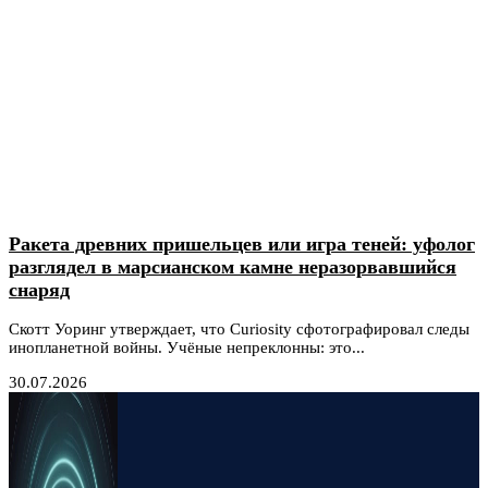
Ракета древних пришельцев или игра теней: уфолог
разглядел в марсианском камне неразорвавшийся
снаряд
Скотт Уоринг утверждает, что Curiosity сфотографировал следы
инопланетной войны. Учёные непреклонны: это...
30.07.2026