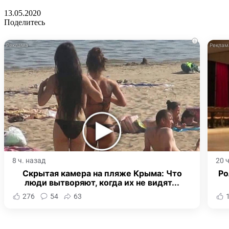
13.05.2020
Поделитесь
i
8 ч. назад
20 
Скрытая камера на пляже Крыма: Что
Ро
люди вытворяют, когда их не видят...
276
54
63