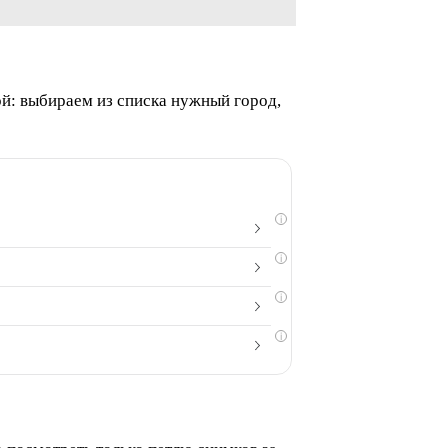
ой: выбираем из списка нужный город,
i
i
i
i