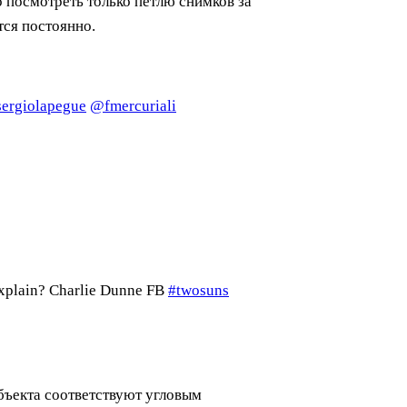
 посмотреть только петлю снимков за
тся постоянно.
ergiolapegue
@fmercuriali
 explain? Charlie Dunne FB
#twosuns
объекта соответствуют угловым