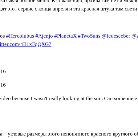
казывая полное меню. К сожалению, архива там нет и можно
ят этот сервис с конца апреля и эта красная штука там свети
cos
#Hercolubus
#Ajenjo
#PlanetaX
#TwoSuns
@fedeseeber
@s
witter.com/4B1xFqQXG7
216
616
e video because I wasn't really looking at the sun. Can someone
са – угловые размеры этого непонятного красного круглого 