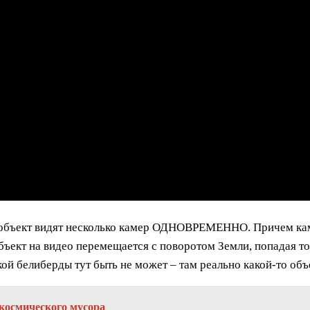
й объект видят несколько камер ОДНОВРЕМЕННО. Причем кам
объект на видео перемещается с поворотом Земли, попадая то
ой белиберды тут быть не может – там реально какой-то объ
космического мусора