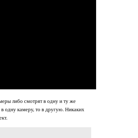
еры либо смотрят в одну и ту же
 в одну камеру, то в другую. Никаких
ект.