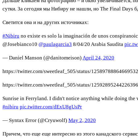
Дальше кликаем на фотографию – и окно увеличивается, по
сутки. За сегодня мы Нибиру не нашли, но The Final Days бд
Светится она и на других источниках:
#Nibiru
no existe es solo la imaginación de unos conspiranoi
@Josebianco10
@paulagarcia3
8/04/20 Arabia Saudita
pic.t
— Daniel Manson (@danitomeison)
April 24, 2020
https://twitter.com/sweetleaf_505/status/1258978886466953
https://twitter.com/sweetleaf_505/status/1259289524422639
Sunrise in Ferryland. I didn't notice anything while doing th
#nibiru
pic.twitter.com/dExU8gUsPr
— Syntax Error (@Cryuwolf)
May 2, 2020
Причем, что еще еще интересно из этого канадского серви