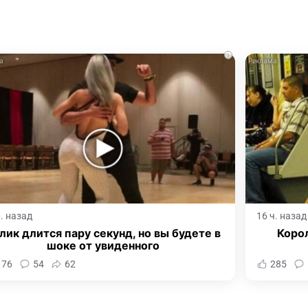
i
ч. назад
16 ч. назад
лик длится пару секунд, но вы будете в
Корол
шоке от увиденного
176
54
62
285