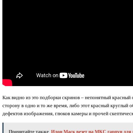
Как видно из это подборки скринов – непонятный красны
сторону в одно и то же время, либо этот красный круглый 
дефектов изображения, глюков камеры и прочей скептическ
Прочитайте также
Илон Маск везет на МКС гарпун для 