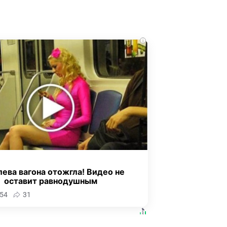
i
ева вагона отожгла! Видео не
оставит равнодушным
54
31