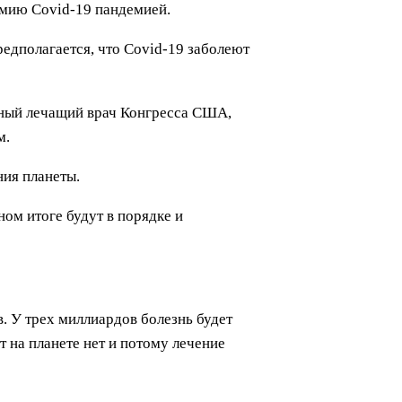
емию Covid-19 пандемией.
редполагается, что Covid-19 заболеют
льный лечащий врач Конгресса США,
м.
ния планеты.
ом итоге будут в порядке и
. У трех миллиардов болезнь будет
т на планете нет и потому лечение