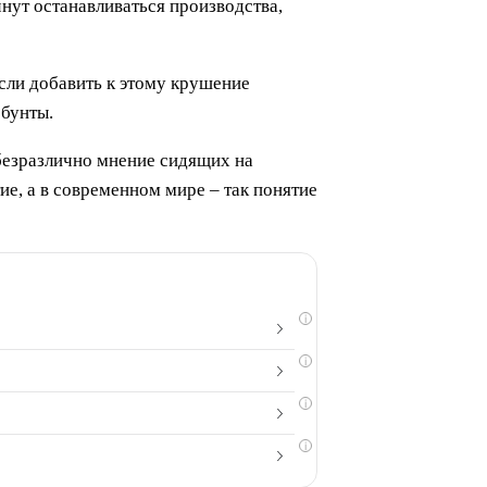
чнут останавливаться производства,
Если добавить к этому крушение
 бунты.
й безразлично мнение сидящих на
е, а в современном мире – так понятие
i
i
i
i