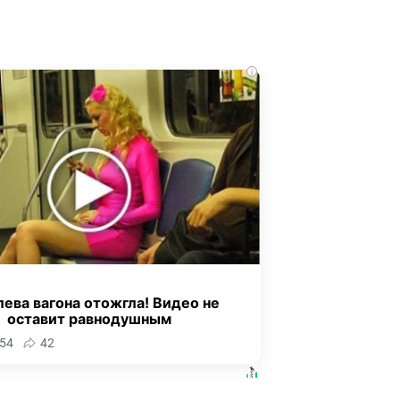
i
ева вагона отожгла! Видео не
оставит равнодушным
54
42