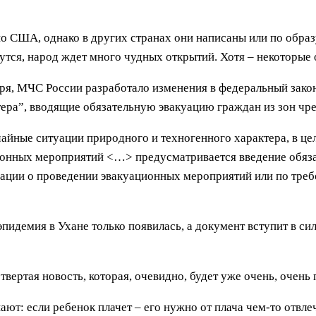
но США, однако в других странах они написаны или по образ
инутся, народ ждет много чудных открытий. Хотя – некоторые
ря, МЧС России разработало изменения в федеральный закон
ера”, вводящие обязательную эвакуацию граждан из зон чр
айные ситуации природного и техногенного характера, в це
ионных мероприятий <…> предусматривается введение обяза
ации о проведении эвакуационных мероприятий или по треб
пидемия в Ухане только появилась, а документ вступит в силу
твертая новость, которая, очевидно, будет уже очень, очень 
ают: если ребенок плачет – его нужно от плача чем-то отвле