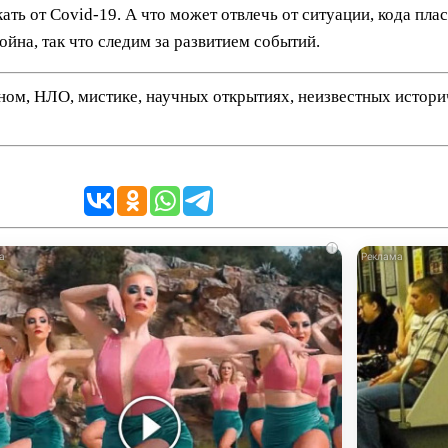
кать от Covid-19. А что может отвлечь от ситуации, кода пл
йна, так что следим за развитием событий.
нном, НЛО, мистике, научных открытиях, неизвестных истор
i