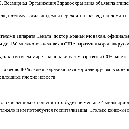
ОЗ, Всемирная Организация Здравоохранения объявила эпид
д», поэтому, когда эпидемия переходит в разряд пандемии п
одителями аппарата Сената, доктор Брайан Монахан, официа
кам до 150 миллионов человек в США заразятся коронавирусо
 так и во всем мире – коронавирусом заразятся 60% населе
что около 80% людей, заразившихся коронавирусом, в конечн
 сплошные плохие новости.
то в численном отношении это будет не меньше 4 миллиардов
тяжело и им потребуется госпитализация. Столько койко-мес