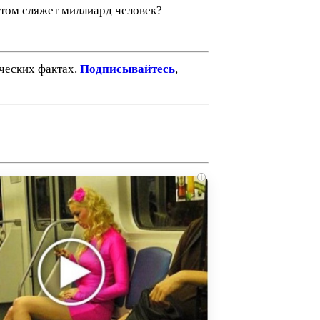
астом сляжет миллиард человек?
ических фактах.
Подписывайтесь
,
i