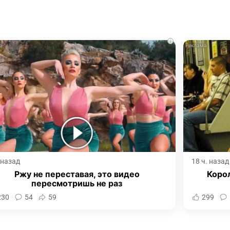
i
. назад
18 ч. назад
Ржу не переставая, это видео
Корол
пересмотришь не раз
230
54
59
299