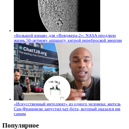
«Большой взрыв» для «Вояджера-2»: NASA продлило
жизнь 50-летнему аппарату хитрой переброской энергии
«Искусственный интеллект» из одного человека: житель
Сан-Франциско запустил чат-бота, который оказался им
самим
Популярное