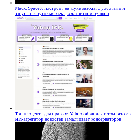
Маск: SpaceX построит на Луне заводы с роботами и
запустит спутники электромагнитной пушкой
Три процента для правых: Yahoo обвинили в том, что его
ИИ-агрегатор новостей замалчивает консерваторов