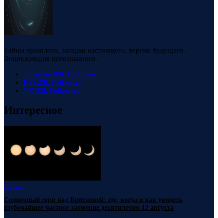
Тайны прошлого, загадки настоящего, версии будущего.
Энциклопедия непознанного.
Telegram
88k
Followers
RSS
23k
Followers
VK
23k
Followers
Интересное
Наука
Солнечный серп над Британией: где, когда и как увидеть
глубочайшее частное затмение десятилетия 12 августа