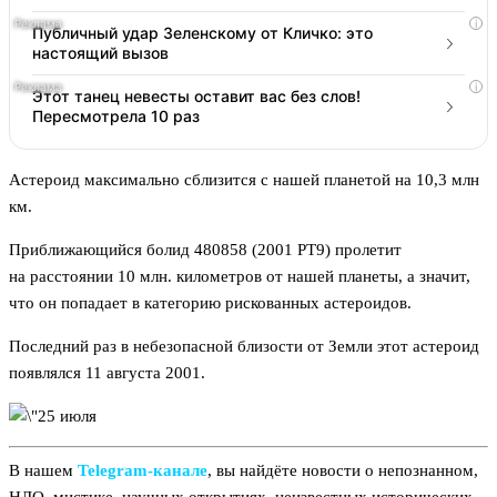
i
Публичный удар Зеленскому от Кличко: это
настоящий вызов
i
Этот танец невесты оставит вас без слов!
Пересмотрела 10 раз
Астероид максимально сблизится с нашей планетой на 10,3 млн
км.
Приближающийся болид 480858 (2001 РТ9) пролетит
на расстоянии 10 млн. километров от нашей планеты, а значит,
что он попадает в категорию рискованных астероидов.
Последний раз в небезопасной близости от Земли этот астероид
появлялся 11 августа 2001.
В нашем
Telegram‑канале
, вы найдёте новости о непознанном,
НЛО, мистике, научных открытиях, неизвестных исторических