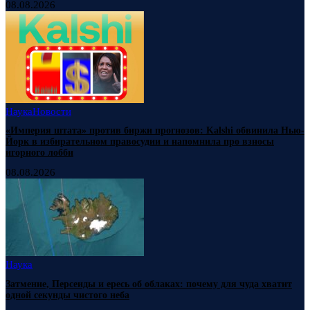
08.08.2026
Наука
Новости
«Империя штата» против биржи прогнозов: Kalshi обвинила Нью-
Йорк в избирательном правосудии и напомнила про взносы
игорного лобби
08.08.2026
Наука
Затмение, Персеиды и ересь об облаках: почему для чуда хватит
одной секунды чистого неба