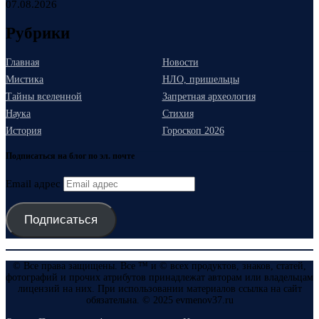
07.08.2026
Рубрики
Главная
Новости
Мистика
НЛО, пришельцы
Тайны вселенной
Запретная археология
Наука
Стихия
История
Гороскоп 2026
Подписаться на блог по эл. почте
Email адрес
Подписаться
© Все права защищены. Все ™ и © всех продуктов, знаков, статей,
фотографий и прочих атрибутов принадлежат авторам или владельцам
лицензий на них. При использовании материалов ссылка на сайт
обязательна. © 2025 evmenov37.ru