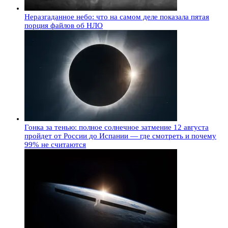
Неразгаданное небо: что на самом деле показала пятая
порция файлов об НЛО
Гонка за тенью: полное солнечное затмение 12 августа
пройдет от России до Испании — где смотреть и почему
99% не считаются