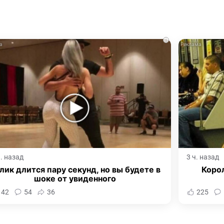
i
ч. назад
3 ч. назад
лик длится пару секунд, но вы будете в
Корол
шоке от увиденного
142
54
36
225