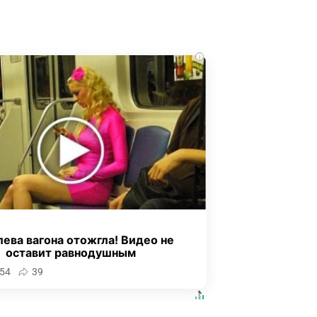
i
ева вагона отожгла! Видео не
оставит равнодушным
54
39