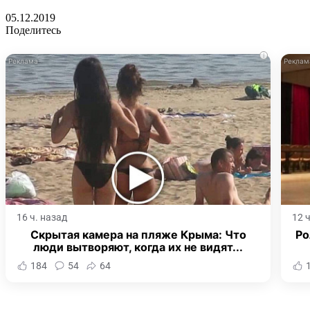
05.12.2019
Поделитесь
i
16 ч. назад
12 
Скрытая камера на пляже Крыма: Что
Ро
люди вытворяют, когда их не видят...
184
54
64