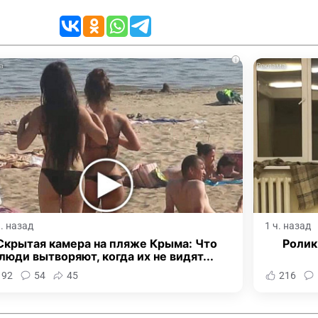
i
ч. назад
1 ч. назад
Скрытая камера на пляже Крыма: Что
Ролик
люди вытворяют, когда их не видят...
192
54
45
216