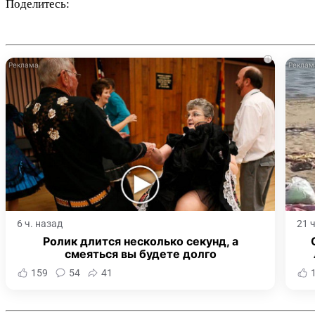
Поделитесь:
i
6 ч. назад
21 
Ролик длится несколько секунд, а
смеяться вы будете долго
159
54
41