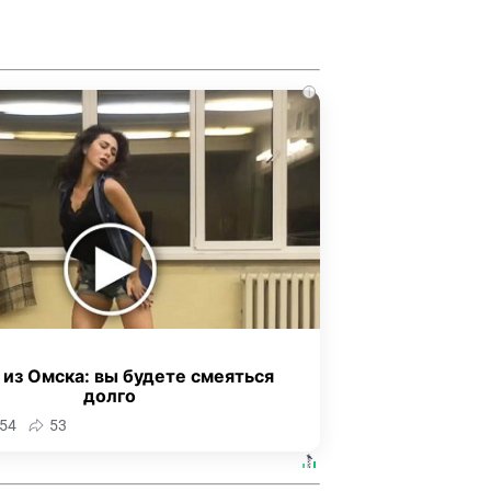
i
 из Омска: вы будете смеяться
долго
54
53