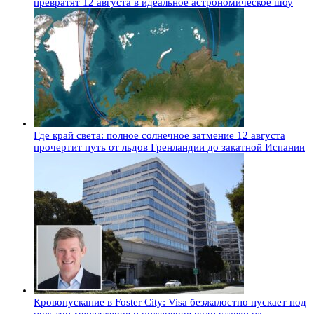
превратят 12 августа в идеальное астрономическое шоу
Где край света: полное солнечное затмение 12 августа
прочертит путь от льдов Гренландии до закатной Испании
Кровопускание в Foster City: Visa безжалостно пускает под
нож топ-менеджеров и инженеров ради ставки на