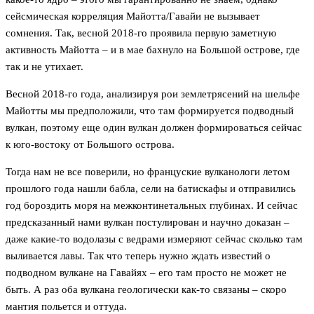
сейсмическая корреляция Майотта/Гавайи не вызывает
сомнения. Так, весной 2018-го проявила первую заметную
активность Майотта – и в мае бахнуло на Большой острове, где
так и не утихает.
Весной 2018-го года, анализируя рои землетрясений на шельфе
Майотты мы предположили, что там формируется подводный
вулкан, поэтому еще один вулкан должен формироваться сейчас
к юго-востоку от Большого острова.
Тогда нам не все поверили, но француские вулканологи летом
прошлого года нашли бабла, сели на батискафы и отправились
год бороздить моря на межконтинетальных глубинах. И сейчас
предсказанный нами вулкан постулирован и научно доказан –
даже какие-то водолазы с ведрами измеряют сейчас сколько там
выливается лавы. Так что теперь нужно ждать известий о
подводном вулкане на Гавайях – его там просто не может не
быть. А раз оба вулкана геологически как-то связаны – скоро
мантия польется и оттуда.