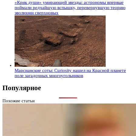
«Крик души» умирающей звезды: астрономы впервые
поймали редчайшую вспышку, перевернувшую теорию
эволюции сверхновых
Марсианские соты: Curiosity нашел на Красной планете
поле загадочных многоугольников
Популярное
Похожие статьи