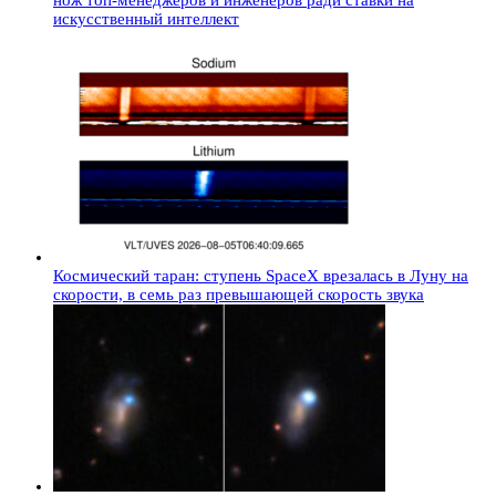
искусственный интеллект
Космический таран: ступень SpaceX врезалась в Луну на
скорости, в семь раз превышающей скорость звука