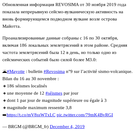
Обновленная информация REVOSIMA от 30 ноября 2019 года
показала непрерывную сейсмо-вулканическую активность на
вновь формирующемся подводном вулкане возле острова
Майотта.
Проанализированные данные собраны с 16 по 30 октября,
включая 186 локальных землетрясений в этом районе. Средняя
частота землетрясений была 12 в день, но только одно из
сейсмических событий было силой более М3.0:
🌋
#Mayotte
: bulletin
#Revosima
n°9 sur l’activité sismo-volcanique.
Bilan du 16 au 30 novembre :
🔸186 séismes localisés
🔸une moyenne de 12
#séismes
par jour
🔸dont 1 par jour de magnitude supérieure ou égale à 3
🔸magnitude maximum ressentie 3,8
➡️
https://t.co/mV8ssWTxLC
pic.twitter.com/79mK4BvRGI
— BRGM (@BRGM_fr)
December 4, 2019