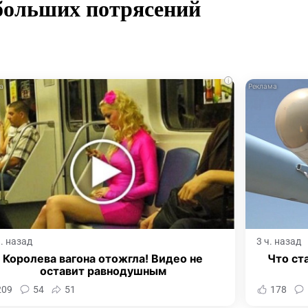
 больших потрясений
i
ч. назад
3 ч. назад
Королева вагона отожгла! Видео не
Что ст
оставит равнодушным
209
54
51
178