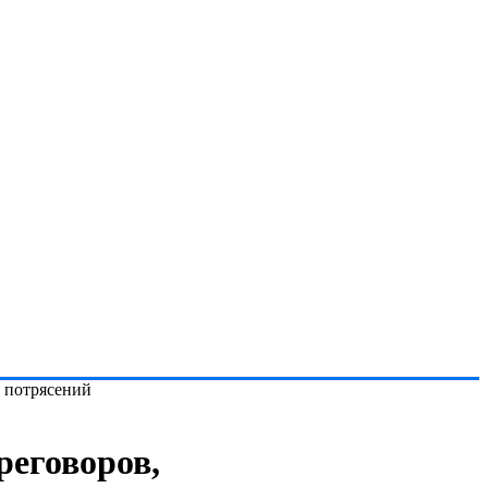
х потрясений
реговоров,