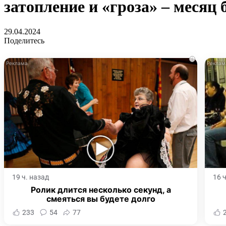
затопление и «гроза» – месяц
29.04.2024
Поделитесь
i
19 ч. назад
16 
Ролик длится несколько секунд, а
смеяться вы будете долго
233
54
77