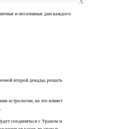
иятные и негативные дни каждого
ничной второй декады, решать
ия астрологии, на это влияет
.
будет соединяться с Ураном и
ождения от каких-то старых