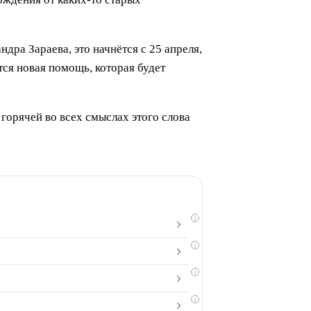
ра Зараева, это начнётся с 25 апреля,
тся новая помощь, которая будет
горячей во всех смыслах этого слова
i
i
i
i