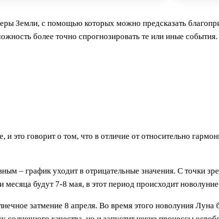
феры Земли, с помощью которых можно предсказать благопр
ожность более точно спрогнозировать те или иные события.
, и это говорит о том, что в отличие от относительно гармо
ным – график уходит в отрицательные значения. С точки зрен
месяца будут 7-8 мая, в этот период происходит новолуние
нечное затмение 8 апреля. Во время этого новолуния Луна 
у солнечного качества, но и запустит некие процессы освоб