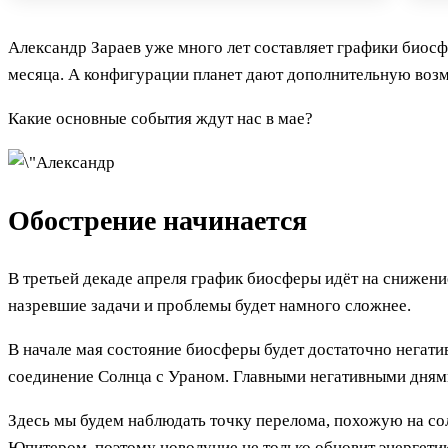
Александр Зараев уже много лет составляет графики биос
месяца. А конфигурации планет дают дополнительную возм
Какие основные события ждут нас в мае?
Обострение начинается
В третьей декаде апреля график биосферы идёт на снижение
назревшие задачи и проблемы будет намного сложнее.
В начале мая состояние биосферы будет достаточно негатив
соединение Солнца с Ураном. Главными негативными днями 
Здесь мы будем наблюдать точку перелома, похожую на сол
Юпитером, поэтому новолуние не только обновит энергетик