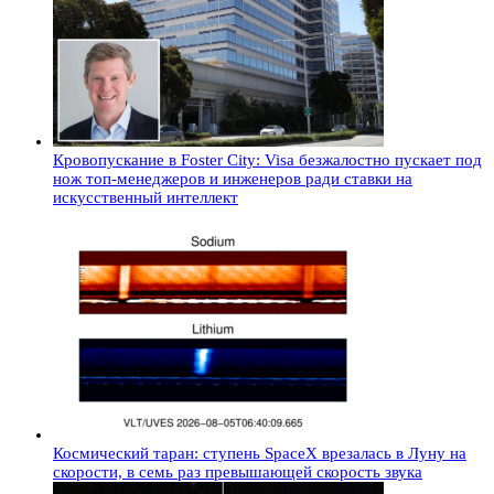
Кровопускание в Foster City: Visa безжалостно пускает под
нож топ-менеджеров и инженеров ради ставки на
искусственный интеллект
Космический таран: ступень SpaceX врезалась в Луну на
скорости, в семь раз превышающей скорость звука