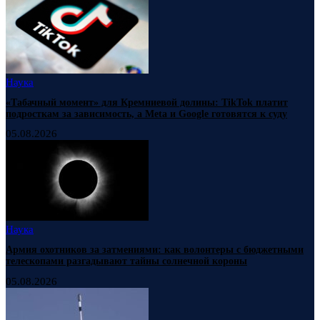
Наука
«Табачный момент» для Кремниевой долины: TikTok платит
подросткам за зависимость, а Meta и Google готовятся к суду
05.08.2026
Наука
Армия охотников за затмениями: как волонтеры с бюджетными
телескопами разгадывают тайны солнечной короны
05.08.2026