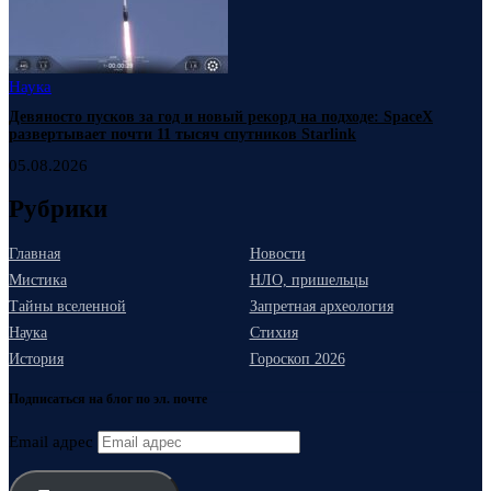
Наука
Девяносто пусков за год и новый рекорд на подходе: SpaceX
развертывает почти 11 тысяч спутников Starlink
05.08.2026
Рубрики
Главная
Новости
Мистика
НЛО, пришельцы
Тайны вселенной
Запретная археология
Наука
Стихия
История
Гороскоп 2026
Подписаться на блог по эл. почте
Email адрес