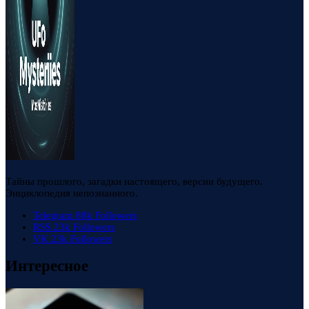
Тайны прошлого, загадки настоящего, версии будущего.
Энциклопедия непознанного.
Telegram
88k
Followers
RSS
23k
Followers
VK
23k
Followers
Интересное