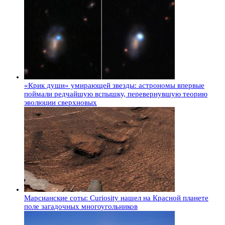
«Крик души» умирающей звезды: астрономы впервые
поймали редчайшую вспышку, перевернувшую теорию
эволюции сверхновых
Марсианские соты: Curiosity нашел на Красной планете
поле загадочных многоугольников