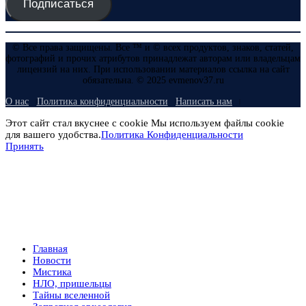
Подписаться
© Все права защищены. Все ™ и © всех продуктов, знаков, статей,
фотографий и прочих атрибутов принадлежат авторам или владельцам
лицензий на них. При использовании материалов ссылка на сайт
обязательна. © 2025 evmenov37.ru
О нас
Политика конфиденциальности
Написать нам
Этот сайт стал вкуснее с cookie Мы используем файлы cookie
для вашего удобства.
Политика Конфиденциальности
Принять
Главная
Новости
Мистика
НЛО, пришельцы
Тайны вселенной