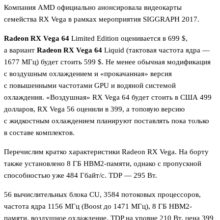
Компания AMD официально анонсировала видеокарты
семейства RX Vega в рамках мероприятия SIGGRAPH 2017.
Radeon RX Vega 64
Limited Edition оценивается в 699 $,
а вариант
Radeon RX Vega 64
Liquid (тактовая частота ядра —
1677 МГц) будет стоить 599 $. Не менее обычная модификация
с воздушным охлаждением и «прокачанная» версия
с повышенными частотами GPU и водяной системой
охлаждения. «Воздушная» RX Vega 64 будет стоить в США 499
долларов, RX Vega 56 оценили в 399, а топовую версию
с жидкостным охлаждением планируют поставлять пока только
в составе комплектов.
Перечислим кратко характеристики Radeon RX Vega. На борту
также установлено 8 ГБ HBM2-памяти, однако с пропускной
способностью уже 484 Гбайт/с. TDP — 295 Вт.
56 вычислительных блока CU, 3584 потоковых процессоров,
частота ядра 1156 МГц (Boost до 1471 МГц), 8 ГБ HBM2-
памяти, воздушное охлаждение, TDP на уровне 210 Вт, цена 399