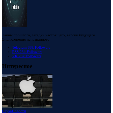
Тайны прошлого, загадки настоящего, версии будущего.
Энциклопедия непознанного.
Telegram
88k
Followers
RSS
23k
Followers
VK
23k
Followers
Интересное
Наука
Новости