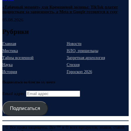
«Табачный момент» для Кремниевой долины: TikTok платит
подросткам за зависимость, а Meta и Google готовятся к суду
05.08.2026
Рубрики
Главная
Новости
Мистика
НЛО, пришельцы
Тайны вселенной
Запретная археология
Наука
Стихия
История
Гороскоп 2026
Подписаться на блог по эл. почте
Email адрес
Подписаться
© Все права защищены. Все ™ и © всех продуктов, знаков, статей,