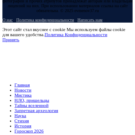
фотографий и прочих атрибутов принадлежат авторам или владельцам
лицензий на них. При использовании материалов ссылка на сайт
обязательна. © 2025 evmenov37.ru
О нас
Политика конфиденциальности
Написать нам
Этот сайт стал вкуснее с cookie Мы используем файлы cookie
для вашего удобства.
Политика Конфиденциальности
Принять
Главная
Новости
Мистика
НЛО, пришельцы
Тайны вселенной
Запретная археология
Наука
Стихия
История
Гороскоп 2026