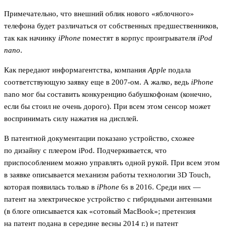
Примечательно, что внешний облик нового «яблочного»
телефона будет различаться от собственных предшественников,
так как начинку
iPhone
поместят в корпус проигрывателя
iPod
nano
.
Как передают информагентства, компания
Apple
подала
соответствующую заявку еще в 2007-ом. А жалко, ведь
iPhone
nano мог бы составить конкуренцию бабушкофонам (конечно,
если бы стоил не очень дорого). При всем этом сенсор может
воспринимать силу нажатия на дисплей.
В патентной документации показано устройство, схожее
по дизайну с плеером iPod. Подчеркивается, что
приспособлением можно управлять одной рукой. При всем этом
в заявке описывается механизм работы технологии 3D Touch,
которая появилась только в
iPhone
6s в 2016. Среди них —
патент на электрическое устройство с гибридными антеннами
(в блоге описывается как «сотовый MacBook»; претензия
на патент подана в середине весны 2014 г.) и патент