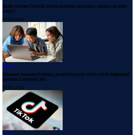
Apple против OpenAI: битва титанов началась с письма не тому
азиату
05.08.2026
Наука
Планшет раньше букваря: родители хотят учить детей цифровой
грамоте с четырех лет
05.08.2026
Наука