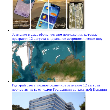
Затмение в смартфоне: четыре приложения, которые
превратят 12 августа в идеальное астрономическое шоу
Где край света: полное солнечное затмение 12 августа
прочертит путь от льдов Гренландии до закатной Испании