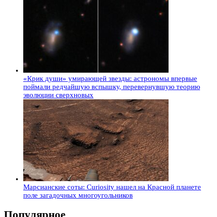
«Крик души» умирающей звезды: астрономы впервые
поймали редчайшую вспышку, перевернувшую теорию
эволюции сверхновых
Марсианские соты: Curiosity нашел на Красной планете
поле загадочных многоугольников
Популярное