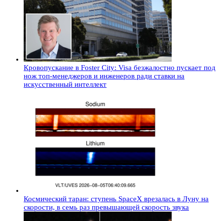
Кровопускание в Foster City: Visa безжалостно пускает под
нож топ-менеджеров и инженеров ради ставки на
искусственный интеллект
Космический таран: ступень SpaceX врезалась в Луну на
скорости, в семь раз превышающей скорость звука