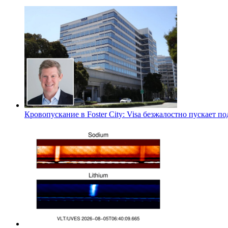
Кровопускание в Foster City: Visa безжалостно пускает 