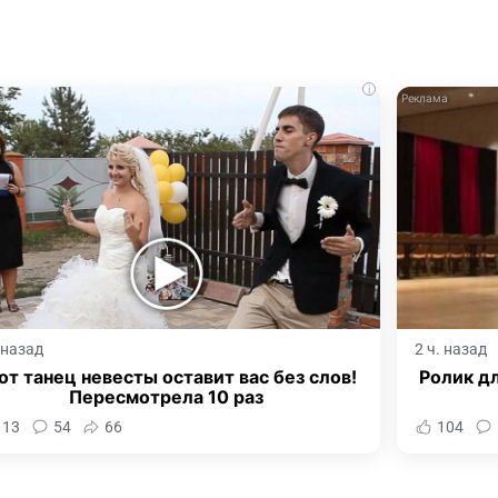
i
. назад
2 ч. назад
от танец невесты оставит вас без слов!
Ролик дл
Пересмотрела 10 раз
113
54
66
104