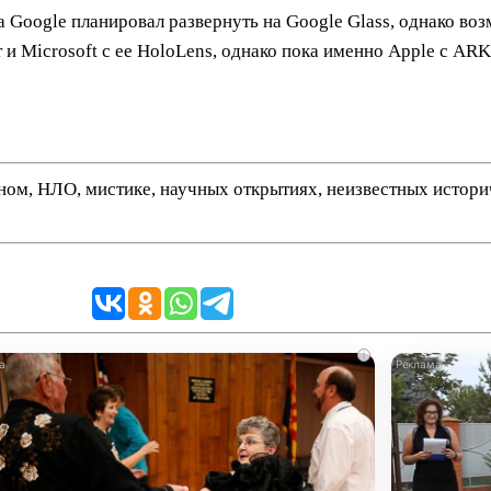
 Google планировал развернуть на Google Glass, однако во
 и Microsoft с ее HoloLens, однако пока именно Apple с AR
нном, НЛО, мистике, научных открытиях, неизвестных истор
i