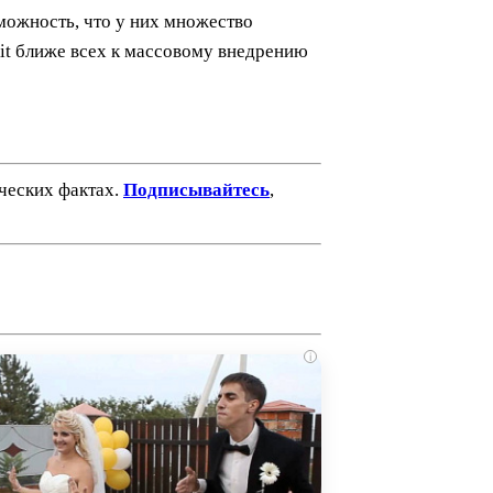
зможность, что у них множество
Kit ближе всех к массовому внедрению
ических фактах.
Подписывайтесь
,
i