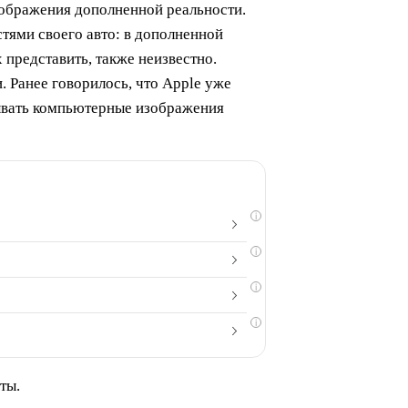
тображения дополненной реальности.
стями своего авто: в дополненной
 представить, также неизвестно.
 Ранее говорилось, что Apple уже
дывать компьютерные изображения
i
i
i
i
ты.