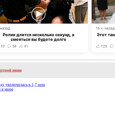
. назад
16 ч. назад
Ролик длится несколько секунд, а
Этот тан
смеяться вы будете долго
110
54
41
123
ертвой няни
у увеличилась в 1,7 раза
 в мире