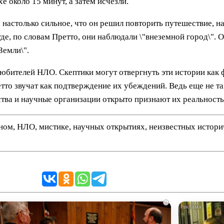
е около 15 минут, а затем исчезли.
 настолько сильное, что он решил повторить путешествие, на 
, по словам Претто, они наблюдали \"внеземной город\". Он
Земли\".
юбителей НЛО. Скептики могут отвергнуть эти истории как фа
тто звучат как подтверждение их убеждений. Ведь еще не т
ьства и научные организации открыто признают их реальность
нном, НЛО, мистике, научных открытиях, неизвестных истор
i