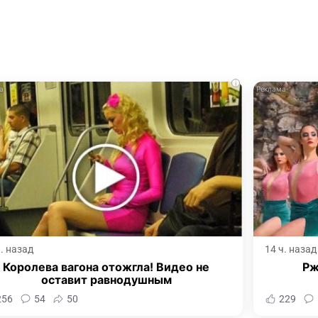
i
ч. назад
14 ч. назад
Королева вагона отожгла! Видео не
Рж
оставит равнодушным
256
54
50
229