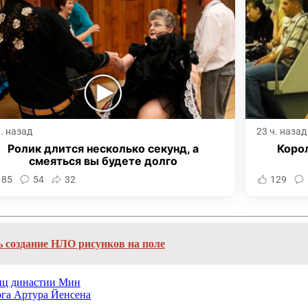
ч. назад
23 ч. назад
Ролик длится несколько секунд, а
Корол
смеяться вы будете долго
185
54
32
129
ь создание НЛО рисунков на поле
ниц династии Мин
ога Артура Йенсена