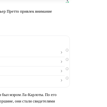
вьер Претто привлек внимание
i
i
i
i
он был мэром Ла-Карлоты. По его
вершине, они стали свидетелями