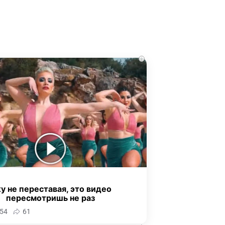
i
у не переставая, это видео
пересмотришь не раз
54
61