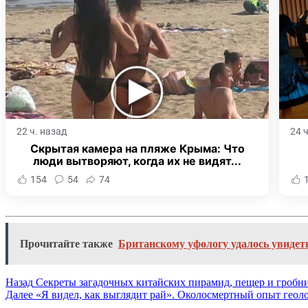
22 ч. назад
24 
Скрытая камера на пляже Крыма: Что
люди вытворяют, когда их не видят...
154
54
74
Прочитайте также
Британскому уфологу удалось увидет
Назад
Секреты загадочных китайских пирамид, пещер и гроб
Далее
«Я видел, как выглядит рай». Околосмертный опыт геол