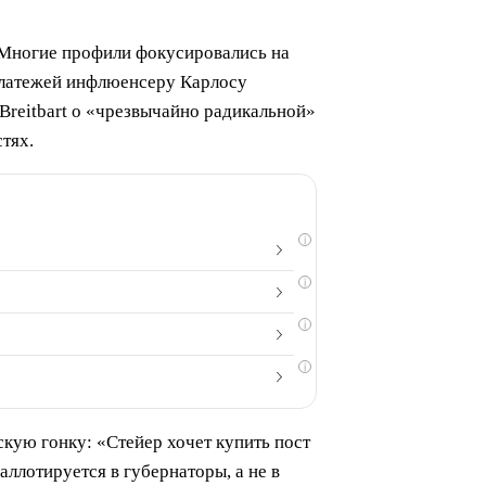
 Многие профили фокусировались на
 платежей инфлюенсеру Карлосу
 Breitbart о «чрезвычайно радикальной»
тях.
i
i
i
i
рскую гонку: «Стейер хочет купить пост
аллотируется в губернаторы, а не в