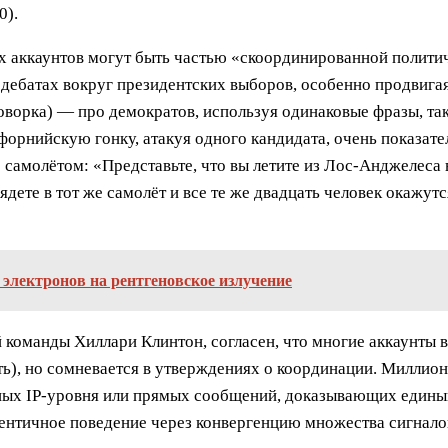
0).
х аккаунтов могут быть частью «скоординированной политич
в дебатах вокруг президентских выборов, особенно продвига
оворка) — про демократов, используя одинаковые фразы, так
форнийскую гонку, атакуя одного кандидата, очень показате
 самолётом: «Представьте, что вы летите из Лос-Анджелес
ядете в тот же самолёт и все те же двадцать человек окажут
 электронов на рентгеновское излучение
команды Хиллари Клинтон, согласен, что многие аккаунты 
ть), но сомневается в утверждениях о координации. Миллио
анных IP-уровня или прямых сообщений, доказывающих едины
ентичное поведение через конвергенцию множества сигналов