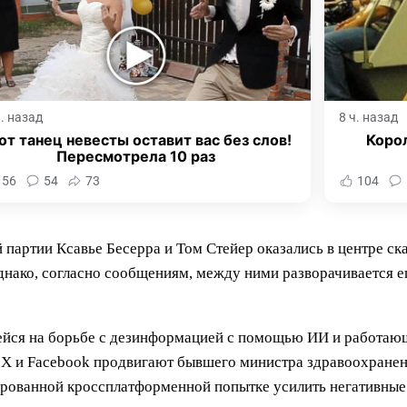
ч. назад
8 ч. назад
от танец невесты оставит вас без слов!
Корол
Пересмотрела 10 раз
156
54
73
104
партии Ксавье Бесерра и Том Стейер оказались в центре ск
днако, согласно сообщениям, между ними разворачивается 
ейся на борьбе с дезинформацией с помощью ИИ и работа
m, X и Facebook продвигают бывшего министра здравоохране
ированной кроссплатформенной попытке усилить негативные