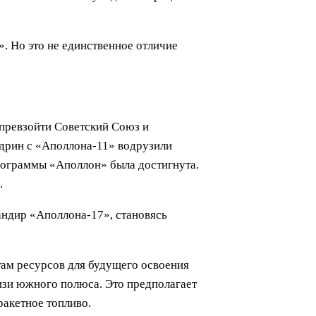
». Но это не единственное отличие
превзойти Советский Союз и
лдрин с «Аполлона-11» водрузили
программы «Аполлон» была достигнута.
.
андир «Аполлона-17», становясь
там ресурсов для будущего освоения
лизи южного полюса. Это предполагает
ракетное топливо.