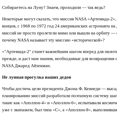
Собираетесь на Луну? Знаем, проходили — так ведь?
Некоторые могут сказать, что миссия NASA «Артемида-2», 
концов, с 1968 по 1972 год 24 американских астронавта на
миссий не просто пролетели мимо или вышли на орбиту — 
почему NASA называет эту миссию «исторической»?
«"Артемида-2" станет важнейшим шагом вперед для пилоти
прежде, и даст нам знания, необходимые для возвращения
NASA Джаред Айзекман.
Не лунная прогулка наших дедов
Чтобы достичь цели президента Джона Ф. Кеннеди — высад
планированию миссий разработали поэтапную систему шаго
такие как «Аполлон-4» и «Аполлон-6», испытывали космиче
уже с экипажем, был типа «С», а «Аполлон-8», выполнивш