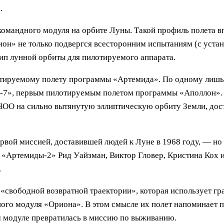
.
омандного модуля на орбите Луны. Такой профиль полета вп
рион» не только подвергся всесторонним испытаниям (с уст
ип лунной орбиты для пилотируемого аппарата.
отируемому полету программы «Артемида». По одному лишь
м-7», первым пилотируемым полетом программы «Аполлон».
ОО на сильно вытянутую эллиптическую орбиту Земли, дост
рвой миссией, доставившей людей к Луне в 1968 году, — н
 «Артемиды-2» Рид Уайзман, Виктор Гловер, Кристина Кох
.
 «свободной возвратной траектории», которая использует г
бного модуля «Ориона». В этом смысле их полет напоминае
м модуле превратилась в миссию по выживанию.