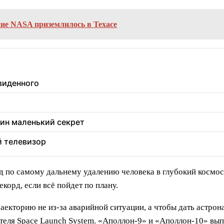
ние NASA приземлилось в Техасе
увиденного
дин маленький секрет
й телевизор
 по самому дальнему удалению человека в глубокий космос:
корд, если всё пойдет по плану.
екторию не из-за аварийной ситуации, а чтобы дать астро
ителя Space Launch System. «Аполлон-9» и «Аполлон-10» в