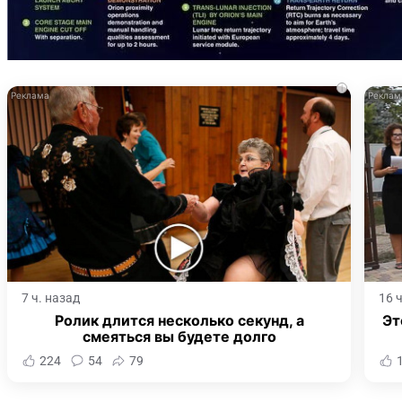
i
7 ч. назад
16 
Ролик длится несколько секунд, а
Эт
смеяться вы будете долго
224
54
79