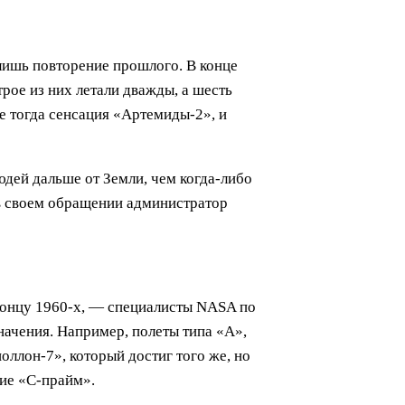
 лишь повторение прошлого. В конце
трое из них летали дважды, а шесть
е тогда сенсация «Артемиды-2», и
дей дальше от Земли, чем когда-либо
 в своем обращении администратор
 концу 1960-х, — специалисты NASA по
ачения. Например, полеты типа «А»,
ллон-7», который достиг того же, но
ние «С-прайм».