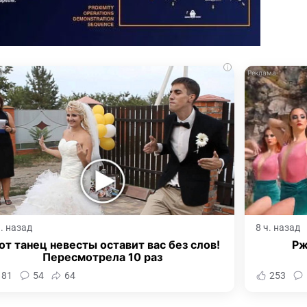
i
ч. назад
8 ч. назад
от танец невесты оставит вас без слов!
Рж
Пересмотрела 10 раз
181
54
64
253