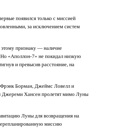
ервые появился только с миссией
ановленными, за исключением систем
 этому признаку — наличие
 Но «Аполлон-7» не покидал низкую
игнув и превысив расстояние, на
о Фрэнк Борман, Джеймс Ловелл и
 и Джереми Хансен пролетят мимо Луны
равитацию Луны для возвращения на
т перепланированную миссию