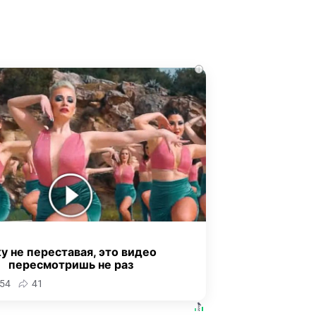
i
у не переставая, это видео
пересмотришь не раз
54
41