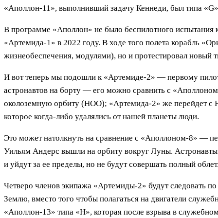
«Аполлон-11», выполнивший задачу Кеннеди, был типа «G»
В программе «Аполлон» не было беспилотного испытания к
«Артемида-1» в 2022 году. В ходе того полета корабль «О
жизнеобеспечения, модулями), но и протестировал новый т
И вот теперь мы подошли к «Артемиде-2» — первому пил
астронавтов на борту — его можно сравнить с «Аполлоно
околоземную орбиту (НОО); «Артемида-2» же перейдет с Н
которое когда-либо удалялись от нашей планеты люди.
Это может натолкнуть на сравнение с «Аполлоном-8» — пе
Уильям Андерс вышли на орбиту вокруг Луны. Астронавты
и уйдут за ее пределы, но не будут совершать полный облет
Четверо членов экипажа «Артемиды-2» будут следовать по
Землю, вместо того чтобы полагаться на двигатели служе
«Аполлон-13» типа «H», которая после взрыва в служебно