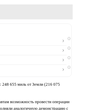
i
i
i
i
 248 655 миль от Земли (216 075
навтам возможность провести операции
ыполняли аналогичную демонстрацию с