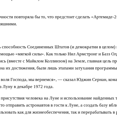
чности повторяла бы то, что предстоит сделать «Артемиде-2
няшними.
 способность Соединенных Штатов (и демократии в целом) 
омощью «мягкой силы». Как только Нил Армстронг и Базз О
ись (вместе с Майклом Коллинзом) на Земле, главная цель 
на их достижения, были лишь этапами затухания программы
о воля Господа, мы вернемся», — сказал Юджин Сернан, ком
 Луну в декабре 1972 года.
присутствия человека на Луне и использование найденных 
то отправить астронавтов в гости к Луне, а создать базу вб
ьзовать как для жизнеобеспечения, так и перерабатывать в 