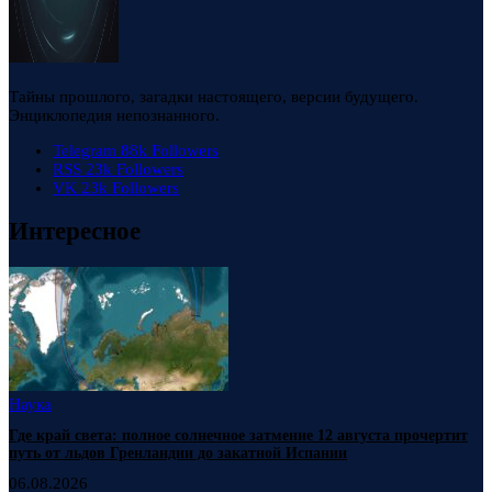
Тайны прошлого, загадки настоящего, версии будущего.
Энциклопедия непознанного.
Telegram
88k
Followers
RSS
23k
Followers
VK
23k
Followers
Интересное
Наука
Где край света: полное солнечное затмение 12 августа прочертит
путь от льдов Гренландии до закатной Испании
06.08.2026