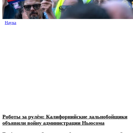
Наука
Роботы за рулём: Калифорнийские дальнобойщики
объявили войну администрации Ньюсома