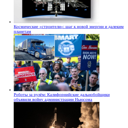
Космические «строители»: шаг к новой энергии и далеким
планетам
Роботы за рулём: Калифорнийские дальнобойщики
объявили войну администрации Ньюсома