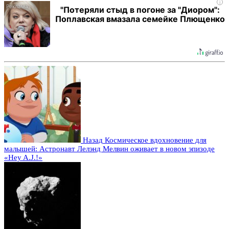
i
"Потеряли стыд в погоне за "Диором":
Поплавская вмазала семейке Плющенко
Назад
Космическое вдохновение для
малышей: Астронавт Лелэнд Мелвин оживает в новом эпизоде
«Hey A.J.!»