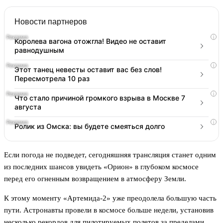
Новости партнеров
i
Королева вагона отожгла! Видео не оставит
равнодушным
i
Этот танец невесты оставит вас без слов!
Пересмотрела 10 раз
i
Что стало причиной громкого взрыва в Москве 7
августа
i
Ролик из Омска: вы будете смеяться долго
Если погода не подведет, сегодняшняя трансляция станет одним
из последних шансов увидеть «Орион» в глубоком космосе
перед его огненным возвращением в атмосферу Земли.
К этому моменту «Артемида-2» уже преодолела большую часть
пути. Астронавты провели в космосе больше недели, установив
несколько рекордов для пилотируемых полетов за пределами