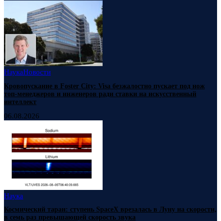
Наука
Новости
Кровопускание в Foster City: Visa безжалостно пускает под нож
топ-менеджеров и инженеров ради ставки на искусственный
интеллект
06.08.2026
Наука
Космический таран: ступень SpaceX врезалась в Луну на скорости,
в семь раз превышающей скорость звука