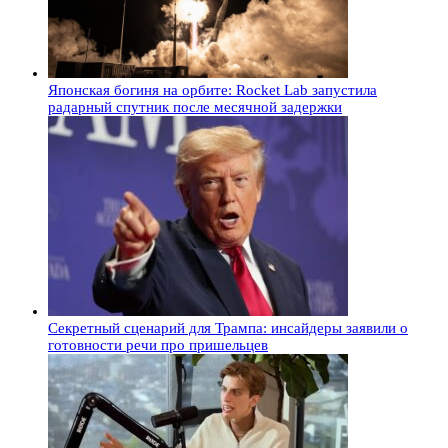
Японская богиня на орбите: Rocket Lab запустила
радарный спутник после месячной задержки
Секретный сценарий для Трампа: инсайдеры заявили о
готовности речи про пришельцев