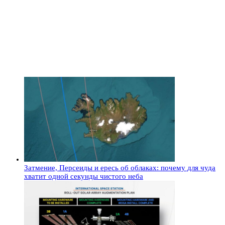
Затмение, Персеиды и ересь об облаках: почему для чуда
хватит одной секунды чистого неба