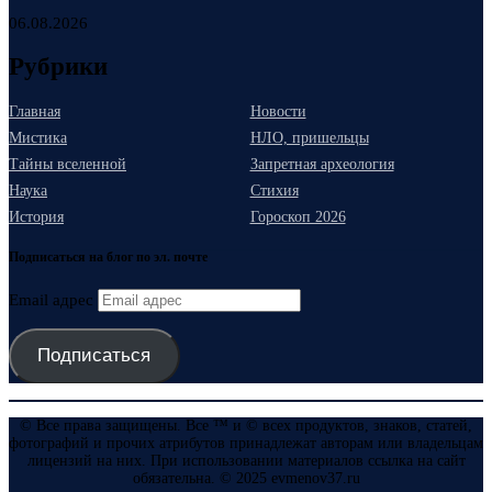
06.08.2026
Рубрики
Главная
Новости
Мистика
НЛО, пришельцы
Тайны вселенной
Запретная археология
Наука
Стихия
История
Гороскоп 2026
Подписаться на блог по эл. почте
Email адрес
Подписаться
© Все права защищены. Все ™ и © всех продуктов, знаков, статей,
фотографий и прочих атрибутов принадлежат авторам или владельцам
лицензий на них. При использовании материалов ссылка на сайт
обязательна. © 2025 evmenov37.ru