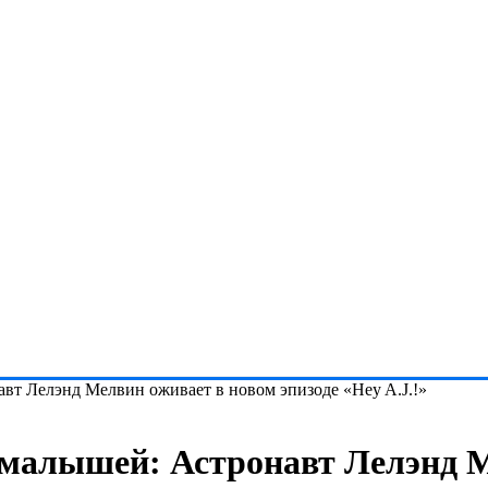
вт Лелэнд Мелвин оживает в новом эпизоде «Hey A.J.!»
 малышей: Астронавт Лелэнд 