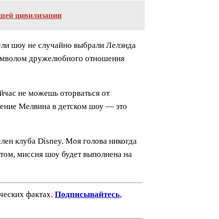
ашей цивилизации
тели шоу не случайно выбрали Лелэнда
 символом дружелюбного отношения
ейчас не можешь оторваться от
вление Мелвина в детском шоу — это
лен клуба Disney. Моя голова никогда
втом, миссия шоу будет выполнена на
ических фактах.
Подписывайтесь
,