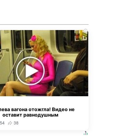
i
ева вагона отожгла! Видео не
оставит равнодушным
54
38