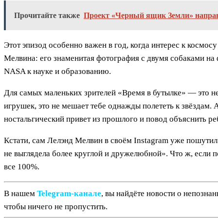
Прочитайте также
Проект «Черный ящик Земли» направл
Этот эпизод особенно важен в год, когда интерес к космо
Мелвина: его знаменитая фотография с двумя собаками на
NASA к науке и образованию.
Для самых маленьких зрителей «Время в бутылке» — это не
игрушек, это не мешает тебе однажды полететь к звёздам. 
ностальгический привет из прошлого и повод объяснить ре
Кстати, сам Лелэнд Мелвин в своём Instagram уже пошутил
не выглядела более круглой и дружелюбной». Что ж, если п
все 100%.
В нашем
Telegram‑канале
, вы найдёте новости о непозна
чтобы ничего не пропустить.