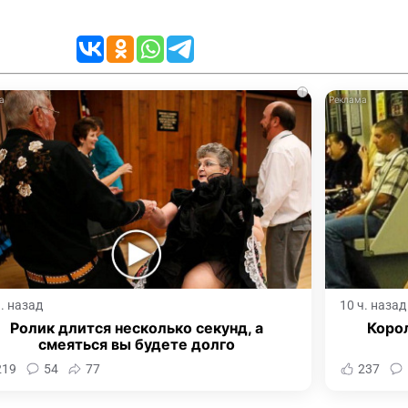
i
ч. назад
10 ч. назад
Ролик длится несколько секунд, а
Корол
смеяться вы будете долго
219
54
77
237