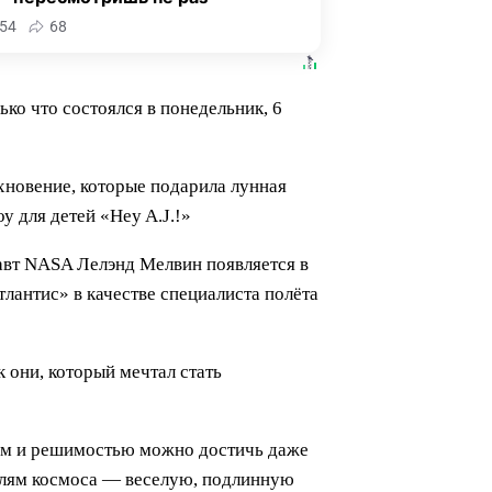
54
68
ко что состоялся в понедельник, 6
охновение, которые подарила лунная
 для детей «Hey A.J.!»
навт NASA Лелэнд Мелвин появляется в
лантис» в качестве специалиста полёта
к они, который мечтал стать
вом и решимостью можно достичь даже
елям космоса — веселую, подлинную