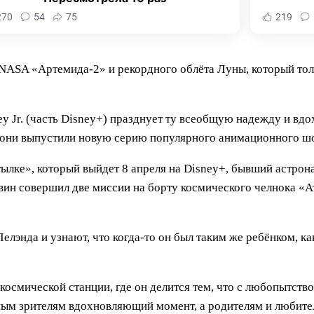
270
54
75
219
 NASA «Артемида-2» и рекордного облёта Луны, который толь
ey Jr. (часть Disney+) празднует ту всеобщую надежду и вд
 они выпустили новую серию популярного анимационного шоу
тылке», который выйдет 8 апреля на Disney+, бывший астро
ин совершил две миссии на борту космического челнока «Ат
елэнда и узнают, что когда-то он был таким же ребёнком, ка
осмической станции, где он делится тем, что с любопытст
ным зрителям вдохновляющий момент, а родителям и любит