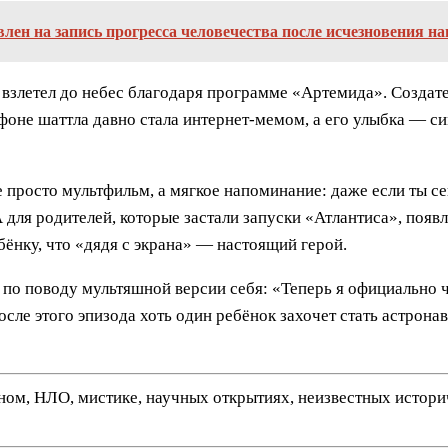
ен на запись прогресса человечества после исчезновения н
су взлетел до небес благодаря программе «Артемида». Созда
 фоне шаттла давно стала интернет-мемом, а его улыбка —
 просто мультфильм, а мягкое напоминание: даже если ты с
А для родителей, которые застали запуски «Атлантиса», поя
бёнку, что «дядя с экрана» — настоящий герой.
 по поводу мультяшной версии себя: «Теперь я официально ч
осле этого эпизода хоть один ребёнок захочет стать астрона
нном, НЛО, мистике, научных открытиях, неизвестных истор