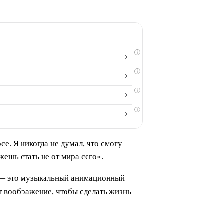
i
i
i
i
се. Я никогда не думал, что смогу
жешь стать не от мира сего».
 — это музыкальный анимационный
т воображение, чтобы сделать жизнь