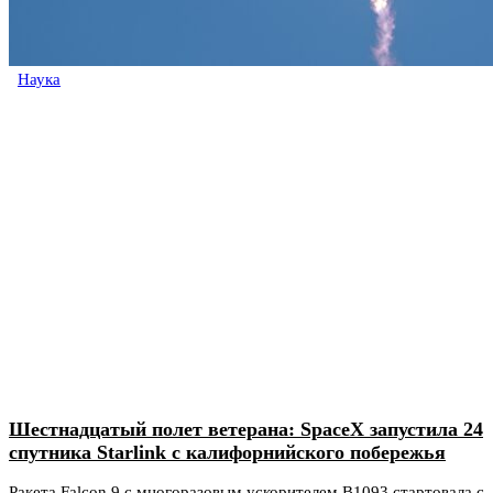
Наука
Шестнадцатый полет ветерана: SpaceX запустила 24
спутника Starlink с калифорнийского побережья
Ракета Falcon 9 с многоразовым ускорителем B1093 стартовала с