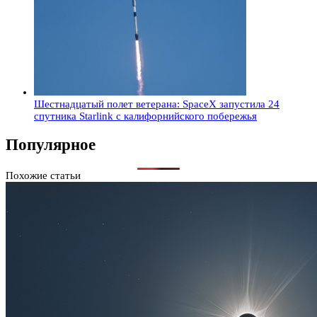
Шестнадцатый полет ветерана: SpaceX запустила 24
спутника Starlink с калифорнийского побережья
Популярное
Похожие статьи