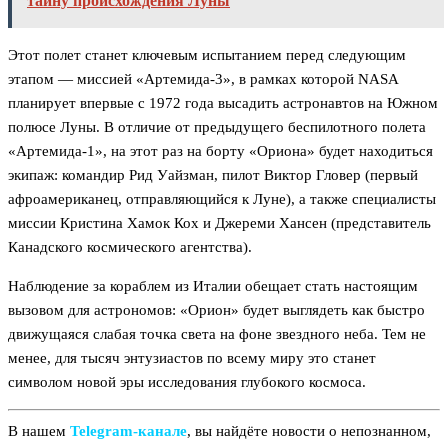
тайну происхождения Луны
Этот полет станет ключевым испытанием перед следующим
этапом — миссией «Артемида-3», в рамках которой NASA
планирует впервые с 1972 года высадить астронавтов на Южном
полюсе Луны. В отличие от предыдущего беспилотного полета
«Артемида-1», на этот раз на борту «Ориона» будет находиться
экипаж: командир Рид Уайзман, пилот Виктор Гловер (первый
афроамериканец, отправляющийся к Луне), а также специалисты
миссии Кристина Хамок Кох и Джереми Хансен (представитель
Канадского космического агентства).
Наблюдение за кораблем из Италии обещает стать настоящим
вызовом для астрономов: «Орион» будет выглядеть как быстро
движущаяся слабая точка света на фоне звездного неба. Тем не
менее, для тысяч энтузиастов по всему миру это станет
символом новой эры исследования глубокого космоса.
В нашем
Telegram‑канале
, вы найдёте новости о непознанном,