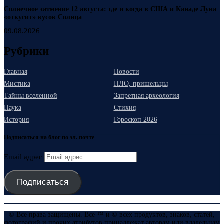
Солнечное затмение 12 августа: где и когда в США и Канаде Луна
«откусит» кусок Солнца
09.08.2026
Рубрики
Главная
Новости
Мистика
НЛО, пришельцы
Тайны вселенной
Запретная археология
Наука
Стихия
История
Гороскоп 2026
Подписаться на блог по эл. почте
Email адрес
Подписаться
© Все права защищены. Все ™ и © всех продуктов, знаков, статей,
фотографий и прочих атрибутов принадлежат авторам или владельцам