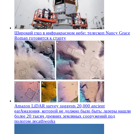
Широкий глаз в инфракрасном небе: телескоп Nancy Grace
Roman готовится к старту
Amazon LiDAR survey suggests 20,000 ancient
earАмазония, которой не должно было быть: лазеры нашли
более 20 тысяч древних земляных сооружений под
пологом лесаthworks