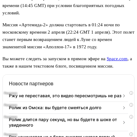
времени (14:45 GMT) при условии благоприятных погодных
условий.
Миссия «Артемида-2» должна стартовать в 01:24 ночи по
московскому времени 2 апреля (22:24 GMT 1 апреля). Этот полет
станет первым возвращением людей к Луне со времен
знаменитой миссии «Аполлон-17» в 1972 году.
Вы можете следить за запуском в прямом эфире на
Space.com
, а
также в нашем текстовом блоге, посвященном миссии.
Новости партнеров
i
Ржу не переставая, это видео пересмотришь не раз
i
Ролик из Омска: вы будете смеяться долго
i
Ролик длится пару секунд, но вы будете в шоке от
увиденного
i
Рак начинается не с боли: онколог назвал первый