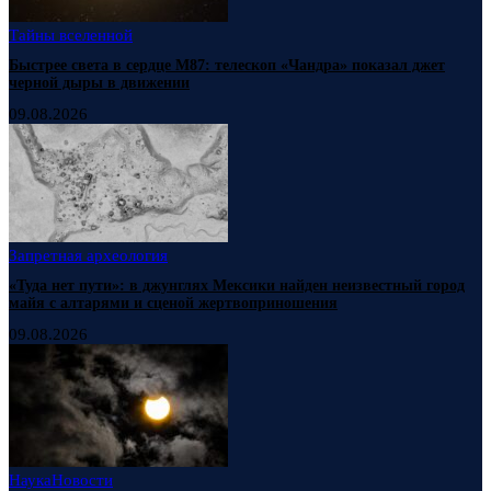
Тайны вселенной
Быстрее света в сердце М87: телескоп «Чандра» показал джет
черной дыры в движении
09.08.2026
Запретная археология
«Туда нет пути»: в джунглях Мексики найден неизвестный город
майя с алтарями и сценой жертвоприношения
09.08.2026
Наука
Новости