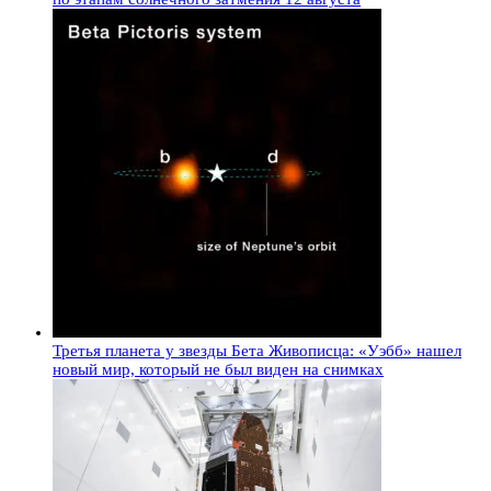
Третья планета у звезды Бета Живописца: «Уэбб» нашел
новый мир, который не был виден на снимках