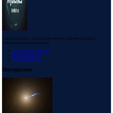
Тайны прошлого, загадки настоящего, версии будущего.
Энциклопедия непознанного.
Telegram
88k
Followers
RSS
23k
Followers
VK
23k
Followers
Интересное