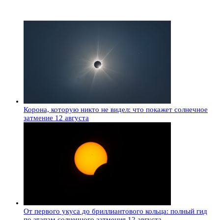
Корона, которую никто не видел: что покажет солнечное
затмение 12 августа
От первого укуса до бриллиантового кольца: полный гид
по этапам солнечного затмения 12 августа