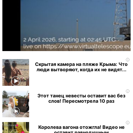
i
Скрытая камера на пляже Крыма: Что
люди вытворяют, когда их не видят...
i
Этот танец невесты оставит вас без
слов! Пересмотрела 10 раз
i
Королева вагона отожгла! Видео не
оставит равнодушным