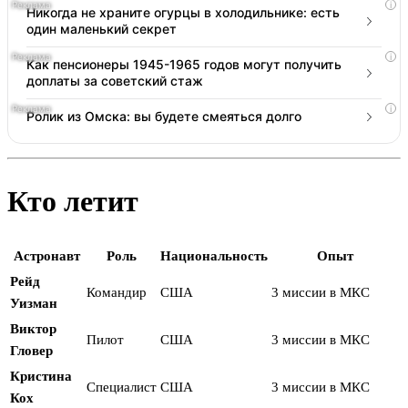
i
Никогда не храните огурцы в холодильнике: есть
один маленький секрет
i
Как пенсионеры 1945-1965 годов могут получить
доплаты за советский стаж
i
Ролик из Омска: вы будете смеяться долго
Кто летит
Астронавт
Роль
Национальность
Опыт
Рейд
Командир
США
3 миссии в МКС
Уизман
Виктор
Пилот
США
3 миссии в МКС
Гловер
Кристина
Специалист
США
3 миссии в МКС
Кох