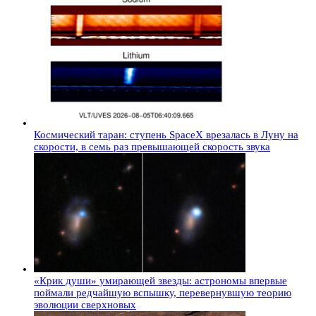
Космический таран: ступень SpaceX врезалась в Луну на
скорости, в семь раз превышающей скорость звука
«Крик души» умирающей звезды: астрономы впервые
поймали редчайшую вспышку, перевернувшую теорию
эволюции сверхновых