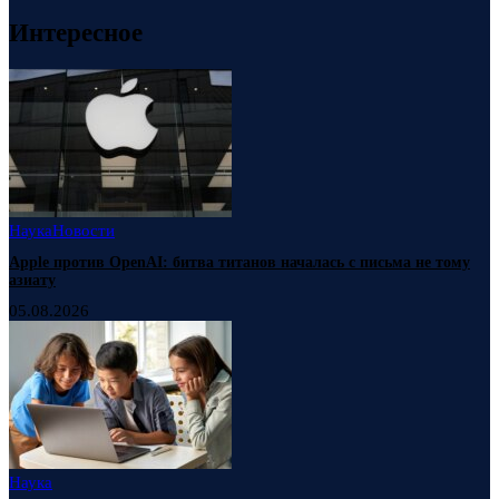
Интересное
Наука
Новости
Apple против OpenAI: битва титанов началась с письма не тому
азиату
05.08.2026
Наука