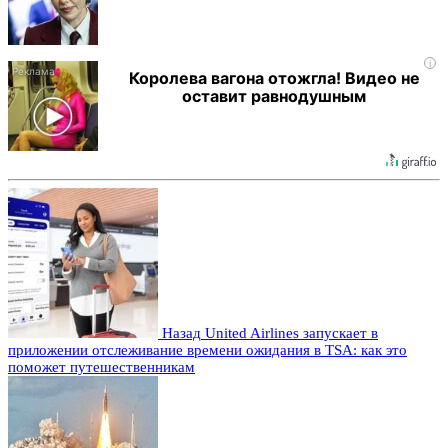
i
Королева вагона отожгла! Видео не
оставит равнодушным
Назад
United Airlines запускает в
приложении отслеживание времени ожидания в TSA: как это
поможет путешественникам