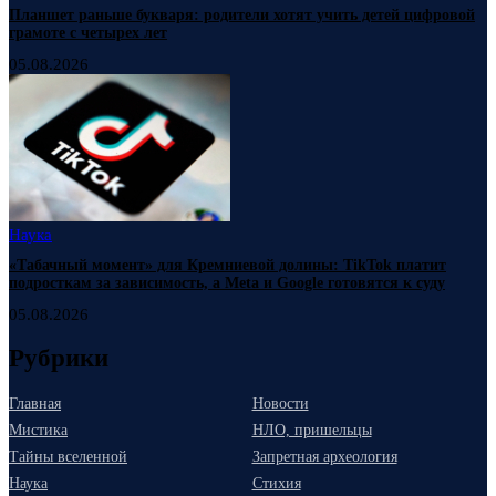
Планшет раньше букваря: родители хотят учить детей цифровой
грамоте с четырех лет
05.08.2026
Наука
«Табачный момент» для Кремниевой долины: TikTok платит
подросткам за зависимость, а Meta и Google готовятся к суду
05.08.2026
Рубрики
Главная
Новости
Мистика
НЛО, пришельцы
Тайны вселенной
Запретная археология
Наука
Стихия