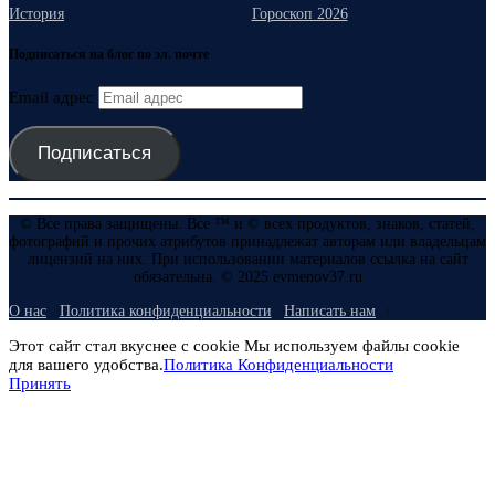
История
Гороскоп 2026
Подписаться на блог по эл. почте
Email адрес
Подписаться
© Все права защищены. Все ™ и © всех продуктов, знаков, статей,
фотографий и прочих атрибутов принадлежат авторам или владельцам
лицензий на них. При использовании материалов ссылка на сайт
обязательна. © 2025 evmenov37.ru
О нас
Политика конфиденциальности
Написать нам
Этот сайт стал вкуснее с cookie Мы используем файлы cookie
для вашего удобства.
Политика Конфиденциальности
Принять