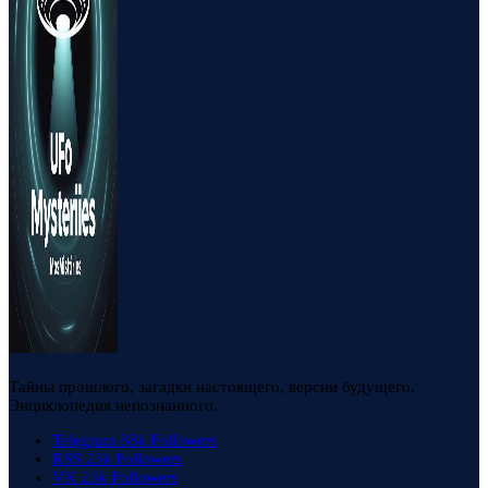
Тайны прошлого, загадки настоящего, версии будущего.
Энциклопедия непознанного.
Telegram
88k
Followers
RSS
23k
Followers
VK
23k
Followers