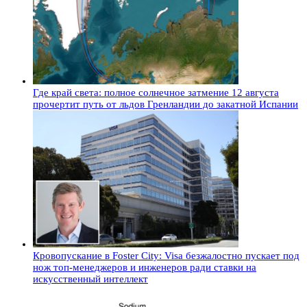
Где край света: полное солнечное затмение 12 августа
прочертит путь от льдов Гренландии до закатной Испании
Кровопускание в Foster City: Visa безжалостно пускает под
нож топ-менеджеров и инженеров ради ставки на
искусственный интеллект