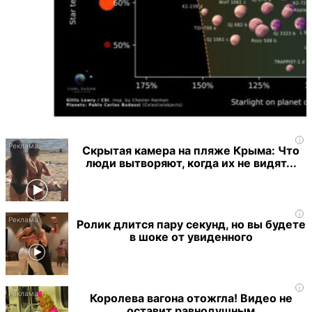
i
Скрытая камера на пляже Крыма: Что
люди вытворяют, когда их не видят...
i
Ролик длится пару секунд, но вы будете
в шоке от увиденного
i
Королева вагона отожгла! Видео не
оставит равнодушным