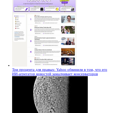
Три процента для правых: Yahoo обвинили в том, что его
ИИ-агрегатор новостей замалчивает консерваторов