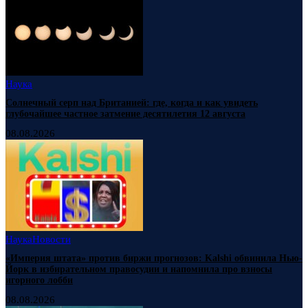
Наука
Солнечный серп над Британией: где, когда и как увидеть
глубочайшее частное затмение десятилетия 12 августа
08.08.2026
Наука
Новости
«Империя штата» против биржи прогнозов: Kalshi обвинила Нью-
Йорк в избирательном правосудии и напомнила про взносы
игорного лобби
08.08.2026