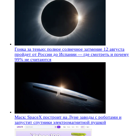
Гонка за тенью: полное солнечное затмение 12 августа
пройдет от России до Испании — где смотреть и почему
99% не считаются
Маск: SpaceX построит на Луне заводы с роботами и
запустит спутники электромагнитной пушкой