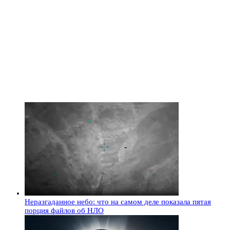
Неразгаданное небо: что на самом деле показала пятая
порция файлов об НЛО