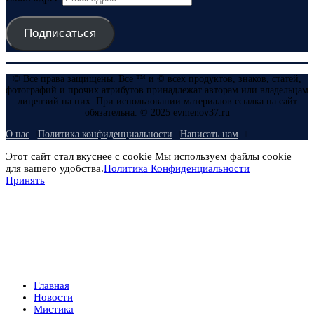
Подписаться
© Все права защищены. Все ™ и © всех продуктов, знаков, статей,
фотографий и прочих атрибутов принадлежат авторам или владельцам
лицензий на них. При использовании материалов ссылка на сайт
обязательна. © 2025 evmenov37.ru
О нас
Политика конфиденциальности
Написать нам
Этот сайт стал вкуснее с cookie Мы используем файлы cookie
для вашего удобства.
Политика Конфиденциальности
Принять
Главная
Новости
Мистика