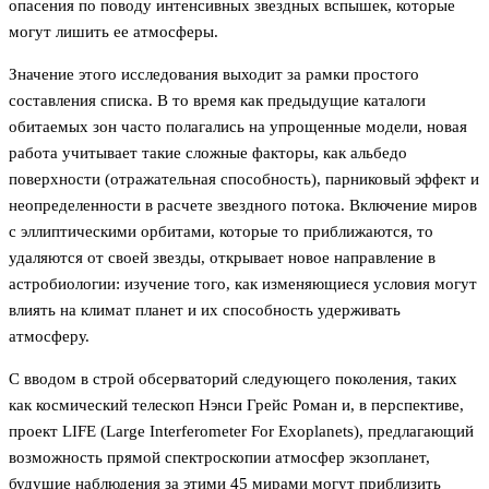
опасения по поводу интенсивных звездных вспышек, которые
могут лишить ее атмосферы.
Значение этого исследования выходит за рамки простого
составления списка. В то время как предыдущие каталоги
обитаемых зон часто полагались на упрощенные модели, новая
работа учитывает такие сложные факторы, как альбедо
поверхности (отражательная способность), парниковый эффект и
неопределенности в расчете звездного потока. Включение миров
с эллиптическими орбитами, которые то приближаются, то
удаляются от своей звезды, открывает новое направление в
астробиологии: изучение того, как изменяющиеся условия могут
влиять на климат планет и их способность удерживать
атмосферу.
С вводом в строй обсерваторий следующего поколения, таких
как космический телескоп Нэнси Грейс Роман и, в перспективе,
проект LIFE (Large Interferometer For Exoplanets), предлагающий
возможность прямой спектроскопии атмосфер экзопланет,
будущие наблюдения за этими 45 мирами могут приблизить