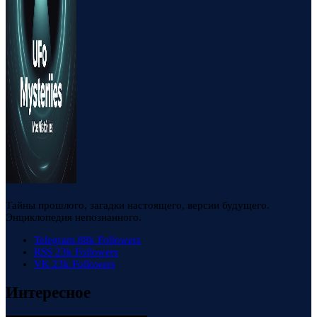
Тайны прошлого, загадки настоящего, версии будущего.
Энциклопедия непознанного.
Telegram
88k
Followers
RSS
23k
Followers
VK
23k
Followers
Интересное