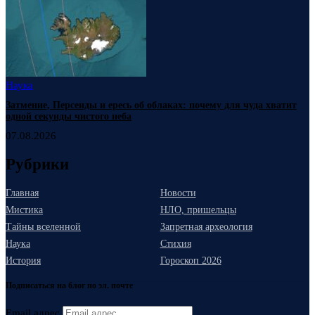
Наука
Затмение, Персеиды и ересь об облаках: почему для чуда хватит
одной секунды чистого неба
07.08.2026
Рубрики
Главная
Новости
Мистика
НЛО, пришельцы
Тайны вселенной
Запретная археология
Наука
Стихия
История
Гороскоп 2026
Подписаться на блог по эл. почте
Email адрес