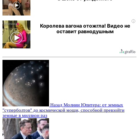
i
Королева вагона отожгла! Видео не
оставит равнодушным
Назад
Молнии Юпитера: от земных
"суперболтов" до космической мощи, способной превзойти
земные в миллион раз