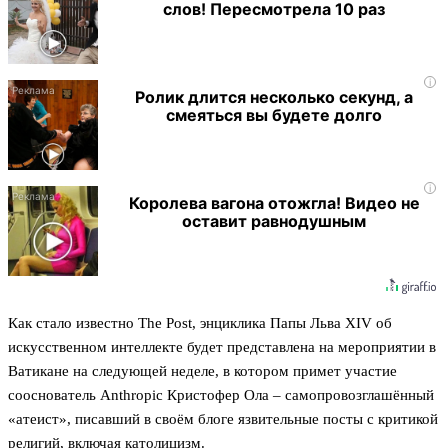
слов! Пересмотрела 10 раз
i
Ролик длится несколько секунд, а
смеяться вы будете долго
i
Королева вагона отожгла! Видео не
оставит равнодушным
Как стало известно The Post, энциклика Папы Льва XIV об
искусственном интеллекте будет представлена на мероприятии в
Ватикане на следующей неделе, в котором примет участие
сооснователь Anthropic Кристофер Ола – самопровозглашённый
«атеист», писавший в своём блоге язвительные посты с критикой
религий, включая католицизм.