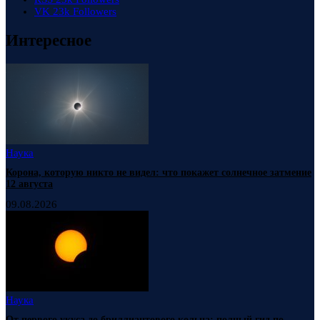
VK
23k
Followers
Интересное
Наука
Корона, которую никто не видел: что покажет солнечное затмение
12 августа
09.08.2026
Наука
От первого укуса до бриллиантового кольца: полный гид по