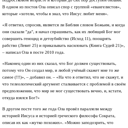
подростковом возрасте и который до сих пор доступен онлайн.
В одном из постов Ола описал спор с группой «евангелистов»,
которые «хотели, чтобы я знал, что Иисус любит меня».
«Я ответил, спросив, является ли Библия словом Божьим, и когда
они сказали "да", я начал спрашивать, как их любящий Бог мог
совершить геноцид и детоубийство (Исход 11), поощрять
рабство (Левит 25) и приказывать насиловать (Книга Судей 21)»,
– написал Ола в посте 2010 года.
«Наконец один из них сказал, что Бог должен существовать,
потому что Он создал мир, и любой учёный скажет мне то же
самое (!!!)», – добавил он. – «На что я ответил, что не скажут, и
что телеологический аргумент сталкивается с проблемой в своём
предположении, что мир не мог существовать вечно, и, кстати,
откуда взялся Бог?»
В другом посте того же года Ола провёл параллели между
историей Иисуса и историей греческого философа Сократа,
описав их как «жутко похожих». «Можно заподозрить, что