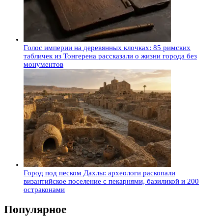
Голос империи на деревянных клочках: 85 римских
табличек из Тонгерена рассказали о жизни города без
монументов
Город под песком Дахлы: археологи раскопали
византийское поселение с пекарнями, базиликой и 200
остраконами
Популярное