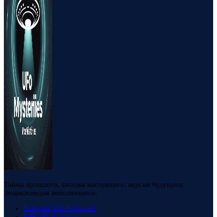
Тайны прошлого, загадки настоящего, версии будущего.
Энциклопедия непознанного.
Telegram
88k
Followers
RSS
23k
Followers