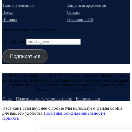
Тайны вселенной
Запретная археология
Наука
Стихия
История
Гороскоп 2026
Подписаться на блог по эл. почте
Email адрес
Подписаться
© Все права защищены. Все ™ и © всех продуктов, знаков, статей,
фотографий и прочих атрибутов принадлежат авторам или владельцам
лицензий на них. При использовании материалов ссылка на сайт
обязательна. © 2025 evmenov37.ru
О нас
Политика конфиденциальности
Написать нам
Этот сайт стал вкуснее с cookie Мы используем файлы cookie
для вашего удобства.
Политика Конфиденциальности
Принять