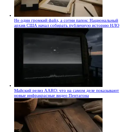
Не один громкий файл, а сотни папок: Национальный
архив США начал собирать публичную историю НЛО
Майский релиз AARO: что на самом деле показывают
новые инфракрасные видео Пентагона