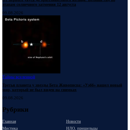
этапам солнечного затмения 12 августа
09.08.2026
Тайны вселенной
Третья планета у звезды Бета Живописца: «Уэбб» нашел новый
мир, который не был виден на снимках
09.08.2026
Рубрики
Главная
Новости
Мистика
НЛО, пришельцы