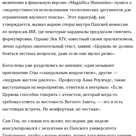
включении в финальную версию «Magnifica Humanitas» пункта о
«недопустимости использования теологических аргументов для
ограничения научного поиска». Этот параграф, как
утверждается, вызвал жаркие споры внутри Папской комиссии
по вопросам ИИ, где некоторые кардиналы предлагали смягчить
формулировки. Однако Лев XIV, известный своим прагматизмом,
лично одобрил окончательный текст, заявив: «Церковь не должна
бояться честных вопросов, даже если они звучат резко».
Богословы уже разделились во мнениях: одни называют
приглашение Олы «скандальным кощунством», другие —
«мудрым жестом диалога». Профессор Анна Роулендс, также
выступающая на мероприятии, отметила в интервью: «Если
Церковь способна говорить с атеистом, который когда-то
требовал ответа за жестокость Ветхого Завета, — это и есть
настоящая встреча. Не комфортная, но честная».
Сам Ола, по словам его коллег, последние две недели
консультировался с иезуитами из Папского университета
Григориана, чтобы «лучше понять логику католического учения