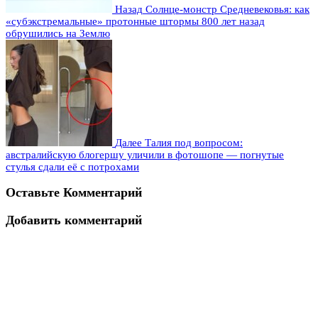
Назад
Солнце-монстр Средневековья: как
«субэкстремальные» протонные штормы 800 лет назад
обрушились на Землю
Далее
Талия под вопросом:
австралийскую блогершу уличили в фотошопе — погнутые
стулья сдали её с потрохами
Оставьте Комментарий
Добавить комментарий