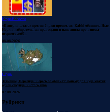
Наука
Новости
«Империя штата» против биржи прогнозов: Kalshi обвинила Нью-
Йорк в избирательном правосудии и напомнила про взносы
игорного лобби
08.08.2026
Наука
Затмение, Персеиды и ересь об облаках: почему для чуда хватит
одной секунды чистого неба
07.08.2026
Рубрики