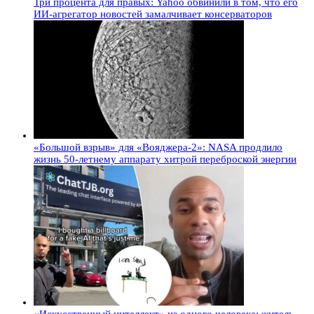
Три процента для правых: Yahoo обвинили в том, что его
ИИ-агрегатор новостей замалчивает консерваторов
«Большой взрыв» для «Вояджера-2»: NASA продлило
жизнь 50-летнему аппарату хитрой переброской энергии