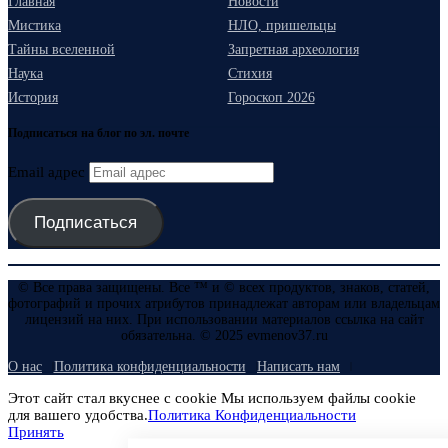
Главная
Новости
Мистика
НЛО, пришельцы
Тайны вселенной
Запретная археология
Наука
Стихия
История
Гороскоп 2026
Подписаться на блог по эл. почте
Email адрес
Подписаться
© Все права защищены. Все ™ и © всех продуктов, знаков, статей,
фотографий и прочих атрибутов принадлежат авторам или владельцам
лицензий на них. При использовании материалов ссылка на сайт
обязательна. © 2025 evmenov37.ru
О нас
Политика конфиденциальности
Написать нам
Этот сайт стал вкуснее с cookie Мы используем файлы cookie
для вашего удобства.
Политика Конфиденциальности
Принять