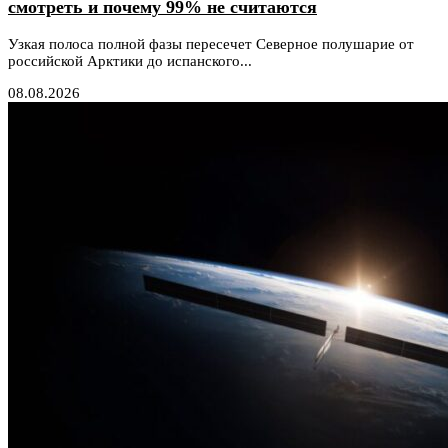
смотреть и почему 99% не считаются
Узкая полоса полной фазы пересечет Северное полушарие от
российской Арктики до испанского...
08.08.2026