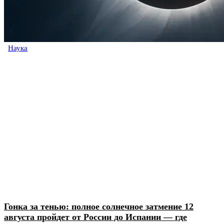
Наука
Гонка за тенью: полное солнечное затмение 12
августа пройдет от России до Испании — где