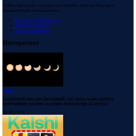
Тайны прошлого, загадки настоящего, версии будущего.
Энциклопедия непознанного.
Telegram
88k
Followers
RSS
23k
Followers
VK
23k
Followers
Интересное
Наука
Солнечный серп над Британией: где, когда и как увидеть
глубочайшее частное затмение десятилетия 12 августа
08.08.2026