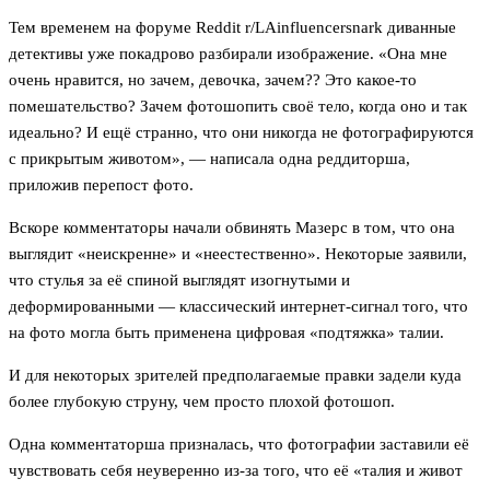
Тем временем на форуме Reddit r/LAinfluencersnark диванные
детективы уже покадрово разбирали изображение. «Она мне
очень нравится, но зачем, девочка, зачем?? Это какое-то
помешательство? Зачем фотошопить своё тело, когда оно и так
идеально? И ещё странно, что они никогда не фотографируются
с прикрытым животом», — написала одна реддиторша,
приложив перепост фото.
Вскоре комментаторы начали обвинять Мазерс в том, что она
выглядит «неискренне» и «неестественно». Некоторые заявили,
что стулья за её спиной выглядят изогнутыми и
деформированными — классический интернет-сигнал того, что
на фото могла быть применена цифровая «подтяжка» талии.
И для некоторых зрителей предполагаемые правки задели куда
более глубокую струну, чем просто плохой фотошоп.
Одна комментаторша призналась, что фотографии заставили её
чувствовать себя неуверенно из-за того, что её «талия и живот