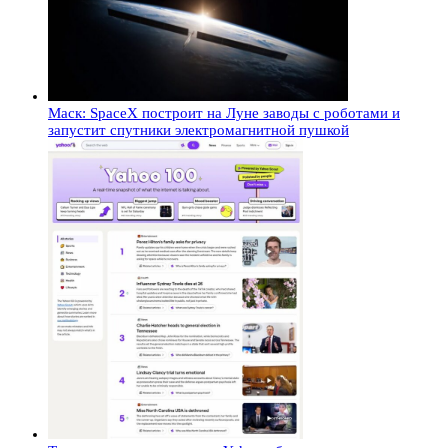
Маск: SpaceX построит на Луне заводы с роботами и
запустит спутники электромагнитной пушкой