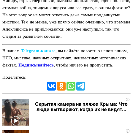
Нибиру, взрыв сверхновой, высадка инопланетян, сдвиг полюсов,
атомная война, эпидемия вируса или все сразу, в одном флаконе?
На этот вопрос не могут ответить даже самые продвинутые
мистики. Тем не менее, уже прямо сейчас очевидно, что времена
Апоклипсиса не приближаются: они уже наступили, так что
следим за развитием событий.
В нашем
Telegram‑канале
, вы найдёте новости о непознанном,
НЛО, мистике, научных открытиях, неизвестных исторических
фактах.
Подписывайтесь
, чтобы ничего не пропустить.
Поделитесь:
i
Скрытая камера на пляже Крыма: Что
люди вытворяют, когда их не видят...
i