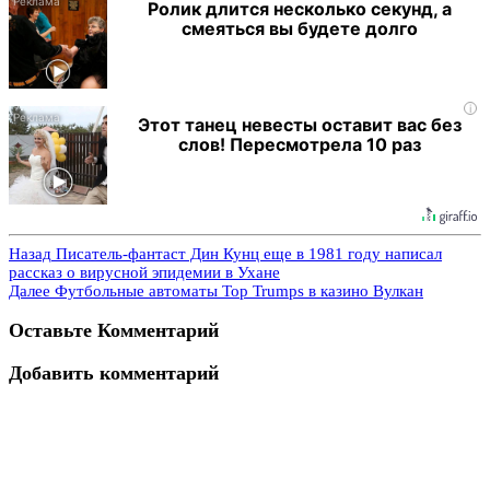
Ролик длится несколько секунд, а
смеяться вы будете долго
i
Этот танец невесты оставит вас без
слов! Пересмотрела 10 раз
Назад
Писатель-фантаст Дин Кунц еще в 1981 году написал
рассказ о вирусной эпидемии в Ухане
Далее
Футбольные автоматы Top Trumps в казино Вулкан
Оставьте Комментарий
Добавить комментарий