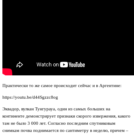
Практически то же самое происходит сейчас и в Аргентине:
https://youtu.be/d44Sgzzc8og
Эквадор, вулкан Тунгурауа, один из самых больших на
континенте демонстрирует признаки скорого извержения, какого
там не было 3 000 лет. Согласно последним спутниковым
снимкам почва поднимается по сантиметру в неделю, причем –