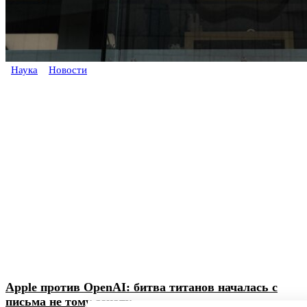
Наука
Новости
Apple против OpenAI: битва титанов началась с
письма не тому азиату