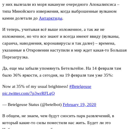
у них вылезали из моря накануне очередного Апокалипсиса –
типа Минойского извержения, когда выброшенные вулканом
камни долетали до
Антарктиды
.
И теперь, учитывая всё выше изложенное, а так же не
изложенное, но что все знают и всегда имеют ввиду (вулканы,
саранча, наводнения, коронавирусы и так далее) – времена,
указанные в Откровении наступили и мир ждет какая-то Большая
Перезагрузка.
Да, еще мы забыли упомянуть Бетельгейзе. На 14 февраля там
было 36% яркости, а сегодня, на 19 февраля там уже 35%:
Now at 35% of my usual brightness!
#Betelgeuse
pic.twitter.com/7p3wrRFLgQ
— Betelgeuse Status (@betelbot)
February 19, 2020
В общем, не знаем, чем будут сносить парк развлечений, в
который какие-то силы поместили нас жить. Будет ли это