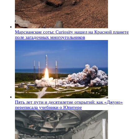
Марсианские соты: Curiosity нашел на Красной планете
поле загадочных многоугольников
Пять лет пути и десятилетие открытий: как «Джуно»
переписала учебники о Юпитере