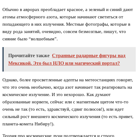
Обычно в аврорах преобладает красное, а зеленый и синий дают
атомы атмосферного азота, которые начинают светиться от
попадающего в них излучения. Местные фотографы, которые в
виду рода занятий, очевидно, совсем безмозглые, пишут, что
сияние было “волшебным”.
Прочитайте также
Странные радарные фигуры над
Мексикой. Это был НЛО или магический портал?
Однако, более просветленные адепты на метеостанциях говорят,
что это очень необычно, когда азот начинает так реагировать на
космическое излучение. И это нехорошо. Как думают
образованные норвеги, сейчас или с магнитным щитом что-то
очень не так (то есть, здравствуй, сдвиг полюсов!), или идет
сильный рост внешнего космического излучения (то есть привет,
планета-комета Нибиру!).
Теория про космические лучи подтверждается и строго