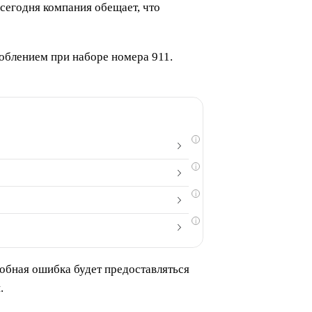
 сегодня компания обещает, что
соблением при наборе номера 911.
i
i
i
i
обная ошибка будет предоставляться
.