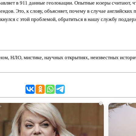
авляет в 911 данные геолокации. Опытные юзеры считают, ч
дов. Это, к слову, объясняет, почему в случае английских 
лкнулся с этой проблемой, обратиться в нашу службу поддер
нном, НЛО, мистике, научных открытиях, неизвестных истор
i