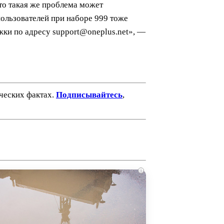
то такая же проблема может
пользователей при наборе 999 тоже
жки по адресу support@oneplus.net», —
ических фактах.
Подписывайтесь
,
i