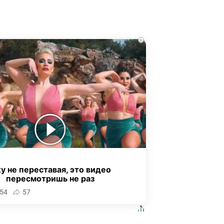
i
у не переставая, это видео
пересмотришь не раз
54
57