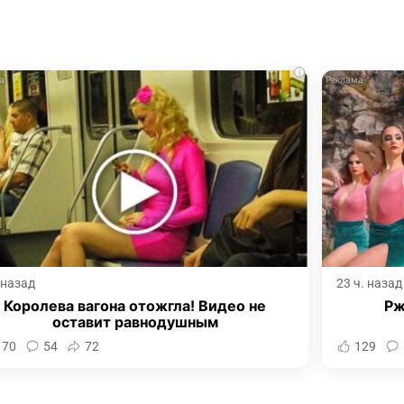
i
. назад
23 ч. назад
Королева вагона отожгла! Видео не
Рж
оставит равнодушным
170
54
72
129