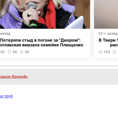
. назад
23 ч. назад
"Потеряли стыд в погоне за "Диором":
В Твери
оплавская вмазала семейке Плющенко
рас
102
54
49
195
«закон Яровой»
ие труб