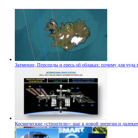
Затмение, Персеиды и ересь об облаках: почему для чуда
Космические «строители»: шаг к новой энергии и далеки