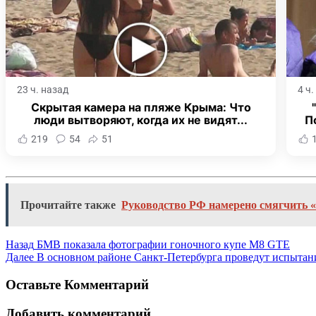
23 ч. назад
4 ч
Скрытая камера на пляже Крыма: Что
люди вытворяют, когда их не видят...
П
219
54
51
Прочитайте также
Руководство РФ намерено смягчить 
Назад
БМВ показала фотографии гоночного купе M8 GTE
Далее
В основном районе Санкт-Петербурга проведут испытан
Оставьте Комментарий
Добавить комментарий