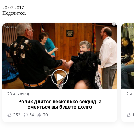
20.07.2017
Поделитесь
i
23 ч. назад
2 ч
Ролик длится несколько секунд, а
смеяться вы будете долго
252
54
70