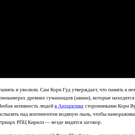
амять и уволили. Сам Кори Гуд утверждает, что память к не
риокамерах древних гуманоидов (авиан), которые находятся
 Любая активность людей
в Антарктике
сторонниками Кори Ву
спылять над континентом водяную пыль, чтобы намораживать
атриарх РПЦ Кирилл — везде видится заговор.