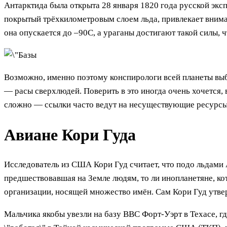
Антарктида была открыта 28 января 1820 года русской экс
покрытый трёхкилометровым слоем льда, привлекает внима
она опускается до –90С, а ураганы достигают такой силы, 
Возможно, именно поэтому конспирологи всей планеты выбр
— расы сверхлюдей. Поверить в это иногда очень хочется,
сложно — ссылки часто ведут на несуществующие ресурсы,
Авиане Кори Гуда
Исследователь из США Кори Гуд считает, что подо льдами 
предшествовавшая на Земле людям, то ли инопланетяне, ко
организации, носящей множество имён. Сам Кори Гуд утверж
Мальчика якобы увезли на базу ВВС Форт-Уэрт в Техасе, гд