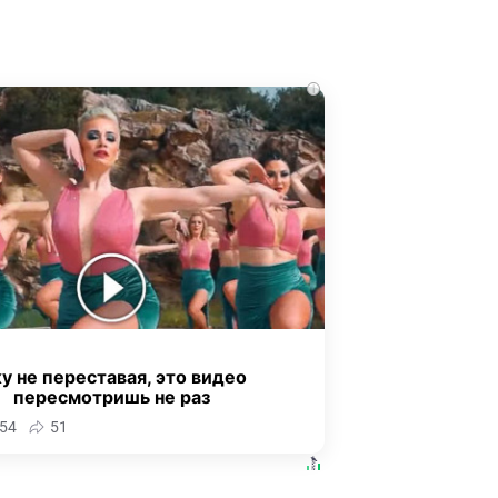
i
у не переставая, это видео
пересмотришь не раз
54
51