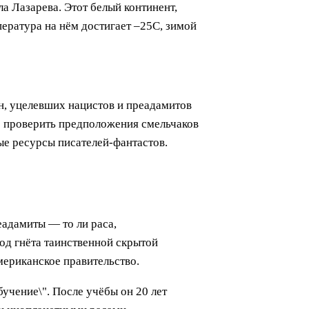
а Лазарева. Этот белый континент,
ература на нём достигает –25С, зимой
н, уцелевших нацистов и преадамитов
Но проверить предположения смельчаков
ые ресурсы писателей-фантастов.
еадамиты — то ли раса,
од гнёта таинственной скрытой
мериканское правительство.
бучение\". После учёбы он 20 лет