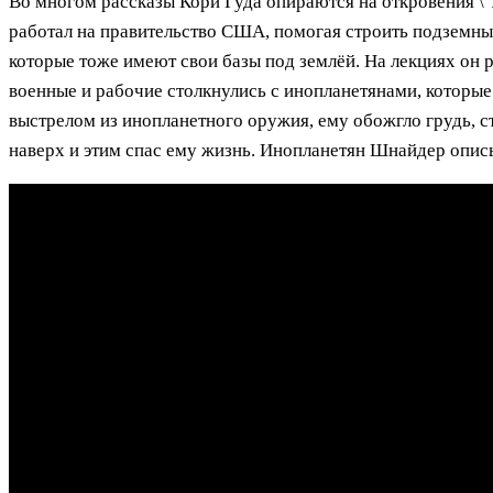
Во многом рассказы Кори Гуда опираются на откровения 
работал на правительство США, помогая строить подземные
которые тоже имеют свои базы под землёй. На лекциях он 
военные и рабочие столкнулись с инопланетянами, которые
выстрелом из инопланетного оружия, ему обожгло грудь, ст
наверх и этим спас ему жизнь. Инопланетян Шнайдер опис