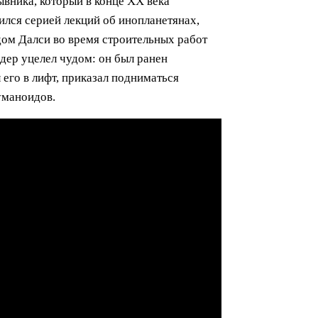
вника, который в конце XX века
ился серией лекций об инопланетянах,
дом Далси во время строительных работ
дер уцелел чудом: он был ранен
 его в лифт, приказал подниматься
уманоидов.