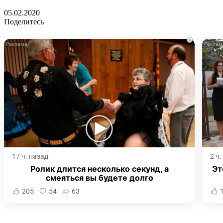
05.02.2020
Поделитесь
i
17 ч. назад
2 ч
Ролик длится несколько секунд, а
Эт
смеяться вы будете долго
205
54
63