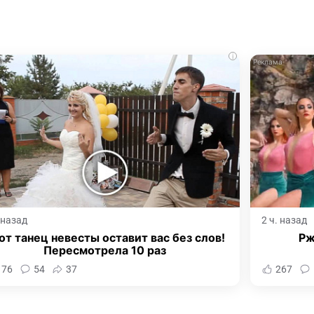
i
. назад
2 ч. назад
от танец невесты оставит вас без слов!
Рж
Пересмотрела 10 раз
176
54
37
267