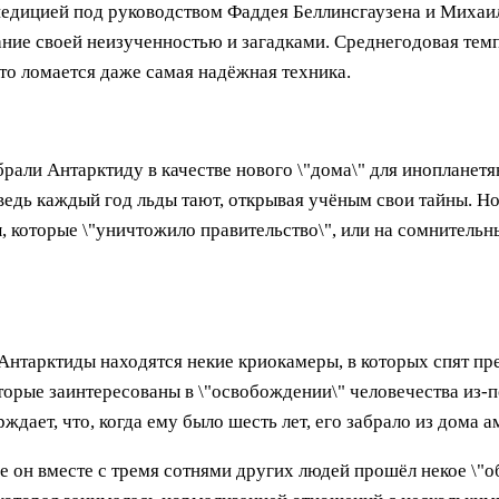
педицией под руководством Фаддея Беллинсгаузена и Михаил
ние своей неизученностью и загадками. Среднегодовая темп
что ломается даже самая надёжная техника.
али Антарктиду в качестве нового \"дома\" для инопланетя
 ведь каждый год льды тают, открывая учёным свои тайны. 
 которые \"уничтожило правительство\", или на сомнительн
Антарктиды находятся некие криокамеры, в которых спят пр
торые заинтересованы в \"освобождении\" человечества из-п
дает, что, когда ему было шесть лет, его забрало из дома а
е он вместе с тремя сотнями других людей прошёл некое \"о