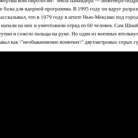
\"жертвы конспирологии\" Фила Шнайдера — инженера-подры
 базы для ядерной программы. В 1995 году он вдруг разраз
рассказывал, что в 1979 году в штате Нью-Мексико под горо
 напали на них и уничтожили отряд из 60 человек. Сам Шнай
упни и сожгло пальцы на руке. Но один из военных втолкнул
ывал как \"необыкновенно вонючих\" двухметровых серых г