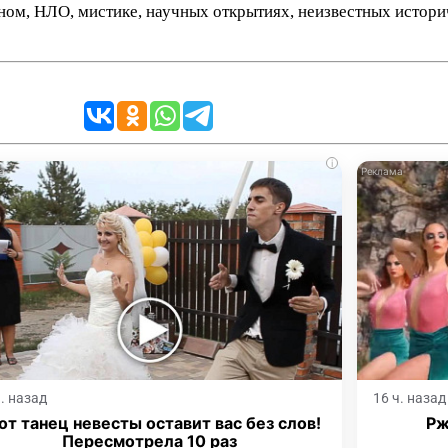
нном, НЛО, мистике, научных открытиях, неизвестных истор
i
ч. назад
16 ч. назад
от танец невесты оставит вас без слов!
Рж
Пересмотрела 10 раз