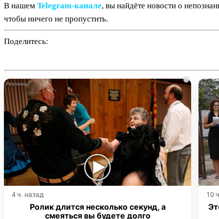
В нашем
Telegram‑канале
, вы найдёте новости о непозна
чтобы ничего не пропустить.
Поделитесь:
i
4 ч. назад
10 
Ролик длится несколько секунд, а
Эт
смеяться вы будете долго