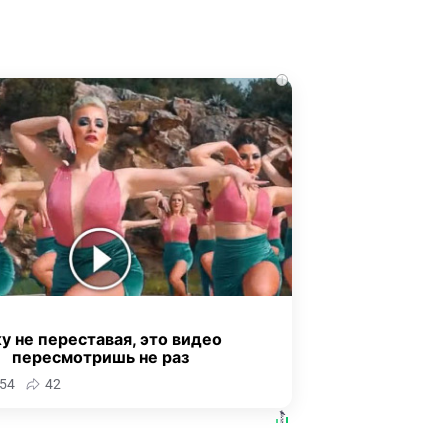
i
у не переставая, это видео
пересмотришь не раз
54
42