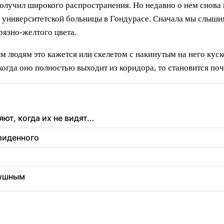
 получил широкого распространения. Но недавно о нем снов
 университетской больницы в Гондурасе. Сначала мы слышим
рязно-желтого цвета.
ым людям это кажется или скелетом с накинутым на него куск
когда оно полностью выходит из коридора, то становится по
т, когда их не видят...
увиденного
душным