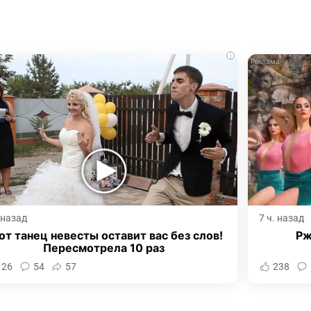
i
. назад
7 ч. назад
от танец невесты оставит вас без слов!
Рж
Пересмотрела 10 раз
126
54
57
238