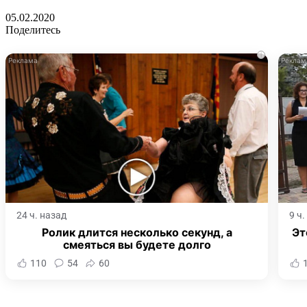
05.02.2020
Поделитесь
i
24 ч. назад
9 ч
Ролик длится несколько секунд, а
Эт
смеяться вы будете долго
110
54
60