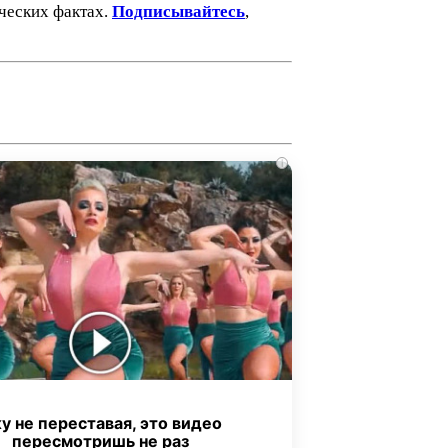
ических фактах.
Подписывайтесь
,
i
у не переставая, это видео
пересмотришь не раз