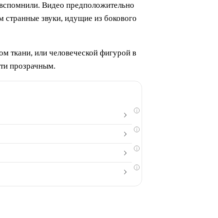
а вспомнили. Видео предположительно
 странные звуки, идущие из бокового
ом ткани, или человеческой фигурой в
чти прозрачным.
i
i
i
i