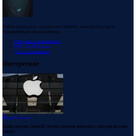
Тайны прошлого, загадки настоящего, версии будущего.
Энциклопедия непознанного.
Telegram
88k
Followers
RSS
23k
Followers
VK
23k
Followers
Интересное
Наука
Новости
Apple против OpenAI: битва титанов началась с письма не тому
азиату