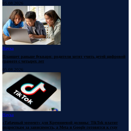
05.08.2026
Наука
Планшет раньше букваря: родители хотят учить детей цифровой
грамоте с четырех лет
05.08.2026
Наука
«Табачный момент» для Кремниевой долины: TikTok платит
подросткам за зависимость, а Meta и Google готовятся к суду