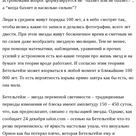
астрономами вопрос формулируется не “бахнет или не бахнет?”,
а “когда бахнет и насколько сильно”?
Люди в среднем живут порядка 100 лет, а в небо смотрят так,
чтобы велись какие-то записи и делались фотографии, всего лет
двести. При этом звезды живут бесконечное время и сметным не
по силам даже вообразить звездную эволюцию. Тем не менее,
при помощи математики, наблюдения, уравнений и прочих
усилий у астрономов есть кое-какие теории про жизнь звезд и на
бумаге эти теории вроде работают. И согласно этим теориям
Бетельгейзе может взорваться в любой момент в ближайшие 100
000 лет. То есть вероятность взрыва прямо завтра как бы есть, но
она мала.
Бетельгейзе – звезда переменой светимости – традиционные
периоды изменения её блеска имеют амплитуду 150 – 450 суток,
что, как предполагают, связано с пульсацией звезды. Однако, как
сообщает 24 декабря salon.com – осенью на Бетельгейзе что-то
резко переменилось: её яркость настолько упала, что визуально
Орион как бы потерял плечо, которая Бетельгейзе ему и