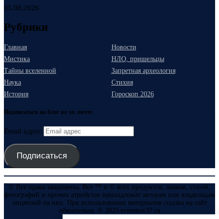
05.08.2026
Рубрики
Главная
Новости
Мистика
НЛО, пришельцы
Тайны вселенной
Запретная археология
Наука
Стихия
История
Гороскоп 2026
Подписаться на блог по эл. почте
Email адрес
Подписаться
© Все права защищены. Все ™ и © всех продуктов, знаков, статей,
фотографий и прочих атрибутов принадлежат авторам или владельцам
лицензий на них. При использовании материалов ссылка на сайт
обязательна. © 2025 evmenov37.ru