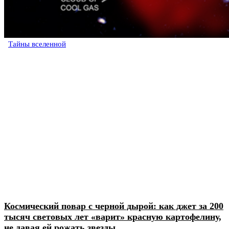
Тайны вселенной
Космический повар с черной дырой: как джет за 200
тысяч световых лет «варит» красную картофелину,
не давая ей рожать звезды