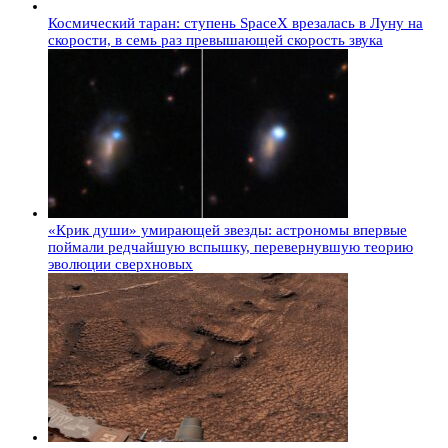
Космический таран: ступень SpaceX врезалась в Луну на
скорости, в семь раз превышающей скорость звука
«Крик души» умирающей звезды: астрономы впервые
поймали редчайшую вспышку, перевернувшую теорию
эволюции сверхновых