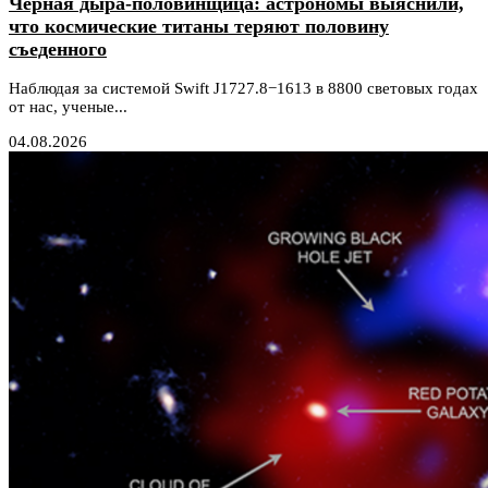
Черная дыра-половинщица: астрономы выяснили,
что космические титаны теряют половину
съеденного
Наблюдая за системой Swift J1727.8−1613 в 8800 световых годах
от нас, ученые...
04.08.2026