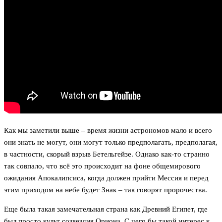
Как мы заметили выше – время жизни астрономов мало и всего
они знать не могут, они могут только предполагать, предполагая,
в частности, скорый взрыв Бетельгейзе. Однако как-то странно
так совпало, что всё это происходит на фоне общемирового
ожидания Апокалипсиса, когда должен прийти Мессия и перед
этим приходом на небе будет Знак – так говорят пророчества.
Еще была такая замечательная страна как Древний Египет, где
был просто культ созвездия Ориона. С чего бы такой интерес к