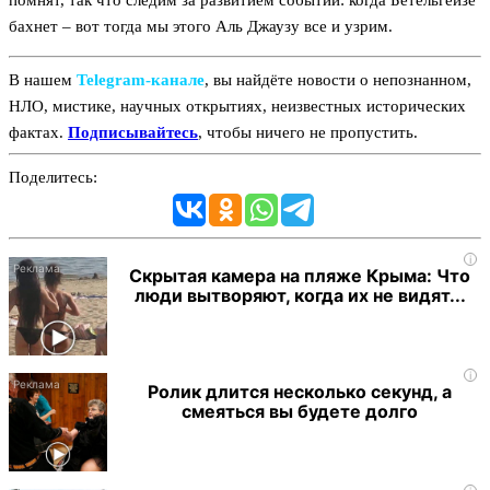
помнят, так что следим за развитием событий: когда Бетельгейзе
бахнет – вот тогда мы этого Аль Джаузу все и узрим.
В нашем
Telegram‑канале
, вы найдёте новости о непознанном,
НЛО, мистике, научных открытиях, неизвестных исторических
фактах.
Подписывайтесь
, чтобы ничего не пропустить.
Поделитесь:
i
Скрытая камера на пляже Крыма: Что
люди вытворяют, когда их не видят...
i
Ролик длится несколько секунд, а
смеяться вы будете долго