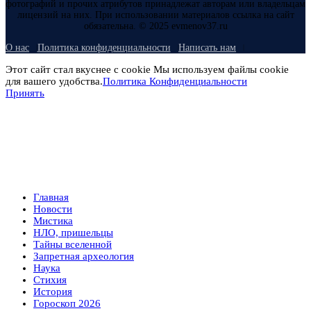
фотографий и прочих атрибутов принадлежат авторам или владельцам
лицензий на них. При использовании материалов ссылка на сайт
обязательна. © 2025 evmenov37.ru
О нас
Политика конфиденциальности
Написать нам
Этот сайт стал вкуснее с cookie Мы используем файлы cookie
для вашего удобства.
Политика Конфиденциальности
Принять
Главная
Новости
Мистика
НЛО, пришельцы
Тайны вселенной
Запретная археология
Наука
Стихия
История
Гороскоп 2026