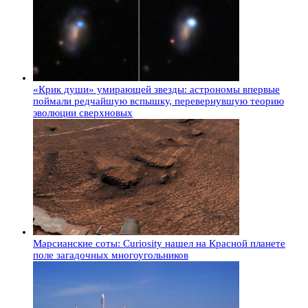
«Крик души» умирающей звезды: астрономы впервые
поймали редчайшую вспышку, перевернувшую теорию
эволюции сверхновых
Марсианские соты: Curiosity нашел на Красной планете
поле загадочных многоугольников