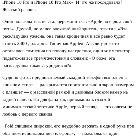
iPhone 18 Pro и iPhone 18 Pro Max». И что же последовало?
Жёсткий разнос.
Один пользователь не стал церемониться: «Apple потеряла свой
путь». Другой, не менее впечатлённый зритель, ответил: «Эта
раскладушка ужасна, она такая крошечная и всё равно будет
стоить 2300 долларов. Типичная Apple». А если у кого-то
оставались сомнения по поводу настроения, один комментатор
подытожил всё тремя жестокими словами: «О боже, эта
раскладушка такая… уродливая?»
Судя по фото, предполагаемый складной телефон выполнен в
книжном стиле — раскрывается горизонтально в экран размером
с планшет — с массивной рамкой и двойным блоком камер на
задней панели. Но для фанатов, привыкших к гладкой
минималистской эстетике Apple, первый взгляд — это совсем не
любовь с первого свайпа.
«Fold слишком широкий, его неудобно держать в одной руке при
обычном использовании телефона», — пожаловался один