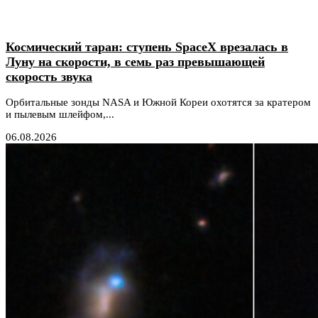
Космический таран: ступень SpaceX врезалась в
Луну на скорости, в семь раз превышающей
скорость звука
Орбитальные зонды NASA и Южной Кореи охотятся за кратером
и пылевым шлейфом,...
06.08.2026