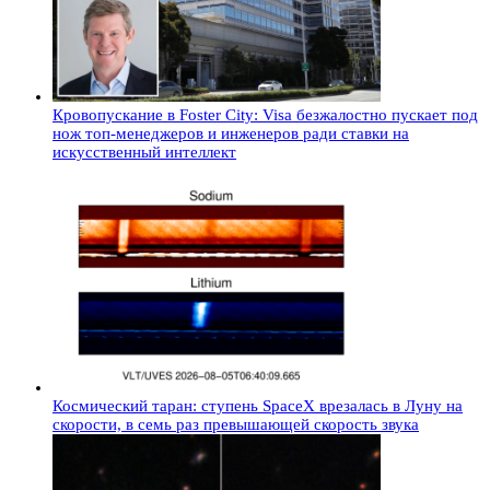
Кровопускание в Foster City: Visa безжалостно пускает под
нож топ-менеджеров и инженеров ради ставки на
искусственный интеллект
Космический таран: ступень SpaceX врезалась в Луну на
скорости, в семь раз превышающей скорость звука