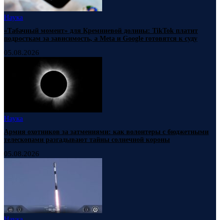
Наука
«Табачный момент» для Кремниевой долины: TikTok платит
подросткам за зависимость, а Meta и Google готовятся к суду
05.08.2026
Наука
Армия охотников за затмениями: как волонтеры с бюджетными
телескопами разгадывают тайны солнечной короны
05.08.2026
Наука