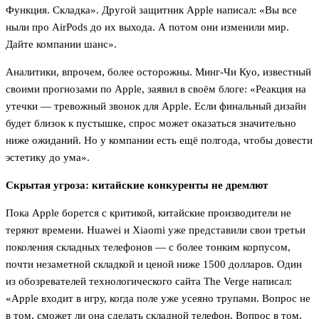
Функция. Складка». Другой защитник Apple написал: «Вы все
ныли про AirPods до их выхода. А потом они изменили мир.
Дайте компании шанс».
Аналитики, впрочем, более осторожны. Минг-Чи Куо, известный
своими прогнозами по Apple, заявил в своём блоге: «Реакция на
утечки — тревожный звонок для Apple. Если финальный дизайн
будет близок к пустышке, спрос может оказаться значительно
ниже ожиданий. Но у компании есть ещё полгода, чтобы довести
эстетику до ума».
Скрытая угроза: китайские конкуренты не дремлют
Пока Apple борется с критикой, китайские производители не
теряют времени. Huawei и Xiaomi уже представили свои третьи
поколения складных телефонов — с более тонким корпусом,
почти незаметной складкой и ценой ниже 1500 долларов. Один
из обозревателей технологического сайта The Verge написал:
«Apple входит в игру, когда поле уже усеяно трупами. Вопрос не
в том, сможет ли она сделать складной телефон. Вопрос в том,