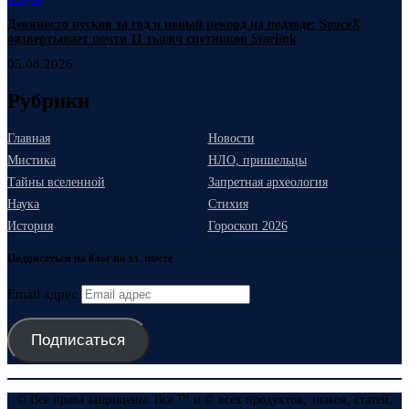
Девяносто пусков за год и новый рекорд на подходе: SpaceX
развертывает почти 11 тысяч спутников Starlink
05.08.2026
Рубрики
Главная
Новости
Мистика
НЛО, пришельцы
Тайны вселенной
Запретная археология
Наука
Стихия
История
Гороскоп 2026
Подписаться на блог по эл. почте
Email адрес
Подписаться
© Все права защищены. Все ™ и © всех продуктов, знаков, статей,