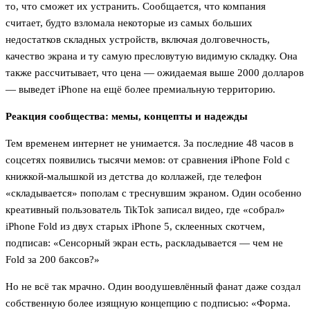
то, что сможет их устранить. Сообщается, что компания
считает, будто взломала некоторые из самых больших
недостатков складных устройств, включая долговечность,
качество экрана и ту самую пресловутую видимую складку. Она
также рассчитывает, что цена — ожидаемая выше 2000 долларов
— выведет iPhone на ещё более премиальную территорию.
Реакция сообщества: мемы, концепты и надежды
Тем временем интернет не унимается. За последние 48 часов в
соцсетях появились тысячи мемов: от сравнения iPhone Fold с
книжкой-малышкой из детства до коллажей, где телефон
«складывается» пополам с треснувшим экраном. Один особенно
креативный пользователь TikTok записал видео, где «собрал»
iPhone Fold из двух старых iPhone 5, склеенных скотчем,
подписав: «Сенсорный экран есть, раскладывается — чем не
Fold за 200 баксов?»
Но не всё так мрачно. Один воодушевлённый фанат даже создал
собственную более изящную концепцию с подписью: «Форма.