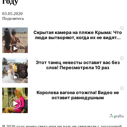
году
03.05.2020
Поделитесь
i
Скрытая камера на пляже Крыма: Что
люди вытворяют, когда их не видят...
i
Этот танец невесты оставит вас без
слов! Пересмотрела 10 раз
i
Королева вагона отожгла! Видео не
оставит равнодушным
В 2020 году конец света еще ни разу не связывали с загадочной