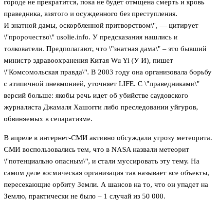
городе не прекратится, пока не будет отмщена смерть и кровь
праведника, взятого и осужденного без преступления.
И знатной дамы, оскорбленной притворством\", — цитирует
\"пророчество\" usolie.info. У предсказания нашлись и
толкователи. Предполагают, что \"знатная дама\" – это бывший
министр здравоохранения Китая Wu Yi (У И), пишет
\"Комсомольская правда\". В 2003 году она организовала борьбу
с атипичной пневмонией, уточняет LIFE. С \"праведниками\"
версий больше: якобы речь идет об убийстве саудовского
журналиста Джамаля Хашогги либо преследовании уйгуров,
обвиняемых в сепаратизме.
В апреле в интернет-СМИ активно обсуждали угрозу метеорита.
СМИ воспользовались тем, что в NASA назвали метеорит
\"потенциально опасным\", и стали муссировать эту тему. На
самом деле космическая организация так называет все объекты,
пересекающие орбиту Земли. А шансов на то, что он упадет на
Землю, практически не было – 1 случай из 50 000.