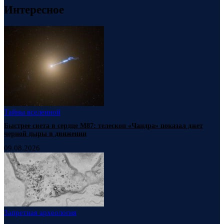
Интересное
Тайны вселенной
Быстрее света в сердце М87: телескоп «Чандра» показал джет
черной дыры в движении
09.08.2026
Запретная археология