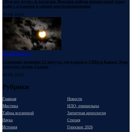
«Туда нет пути»: в джунглях Мексики найден неизвестный город
майя с алтарями и сценой жертвоприношения
09.08.2026
Наука
Новости
Солнечное затмение 12 августа: где и когда в США и Канаде Луна
«откусит» кусок Солнца
09.08.2026
Рубрики
Главная
Новости
Мистика
НЛО, пришельцы
Тайны вселенной
Запретная археология
Наука
Стихия
История
Гороскоп 2026