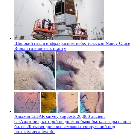
Широкий глаз в инфракрасном небе: телескоп Nancy Grace
Roman готовится к старту
Amazon LiDAR survey suggests 20,000 ancient
earАмазония, которой не должно было быть: лазеры нашли
более 20 тысяч древних земляных сооружений под
пологом лесаthworks