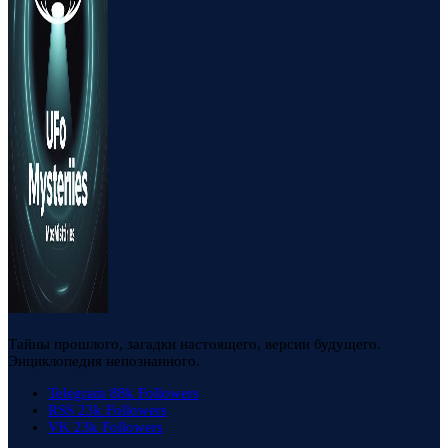
Тайны прошлого, загадки настоящего, версии будущего.
Энциклопедия непознанного.
Telegram
88k
Followers
RSS
23k
Followers
VK
23k
Followers