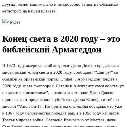
других планет минимально и не способно вызвать глобальных
катастроф на нашей планете.
Конец света в 2020 году – это
библейский Армагеддон
В 1973 году американский астролог Джин Диксон предсказала
мистический конец света в 2020 году, сообщают \"Дни.ру\" со
ссылкой на британский портал Unilad. \"Армагеддон придет в
2020 году, когда лжепророк, Сатана и Антихрист сами восстанут
и сразятся с человеком\", – написала астролог. Джин Диксон
приписывают предсказание убийства Джона Кеннеди и гибели
миссии \"Аполлон-1\". Но при этом она якобы обещала, что уже
к 1967 году человечество победит рак, а в 1958 году начнется
Третья мировая война. Согласно Евангелию от Матфея, даже
Сын Божий не знает дату своего второго пришествия и конца