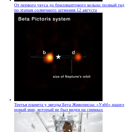
От первого укуса до бриллиантового кольца: полный гид
по этапам солнечного затмения 12 августа
Третья планета у звезды Бета Живописца: «Уэбб» нашел
новый мир, который не был виден на снимках