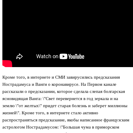
Кроме того, в интернете и СМИ завирусились предсказания
Нострадамуса и Ванги о коронавирусе. На Первом канале
рассказали о предсказании, которое сделала слепая болгарская
ясновидящая Ванга: \"Свет перевернется в год зеркала и на
землю \"от желтых\" придет старая болезнь и заберет миллионы
жизней\". Кроме того, в интернете стало активно
распространяться предсказание, якобы написанное французским
астрологом Нострадамусом: \"Большая чума в приморском