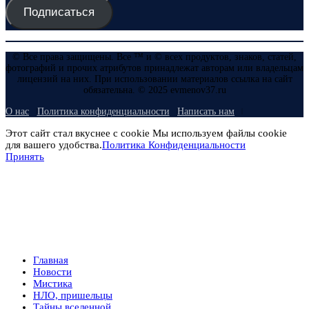
Подписаться
© Все права защищены. Все ™ и © всех продуктов, знаков, статей,
фотографий и прочих атрибутов принадлежат авторам или владельцам
лицензий на них. При использовании материалов ссылка на сайт
обязательна. © 2025 evmenov37.ru
О нас
Политика конфиденциальности
Написать нам
Этот сайт стал вкуснее с cookie Мы используем файлы cookie
для вашего удобства.
Политика Конфиденциальности
Принять
Главная
Новости
Мистика
НЛО, пришельцы
Тайны вселенной