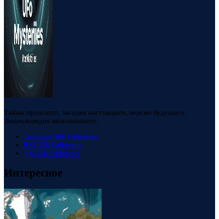
Тайны прошлого, загадки настоящего, версии будущего.
Энциклопедия непознанного.
Telegram
88k
Followers
RSS
23k
Followers
VK
23k
Followers
Интересное