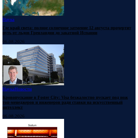
Наука
Где край света: полное солнечное затмение 12 августа прочертит
путь от льдов Гренландии до закатной Испании
06.08.2026
Наука
Новости
Кровопускание в Foster City: Visa безжалостно пускает под нож
топ-менеджеров и инженеров ради ставки на искусственный
интеллект
06.08.2026