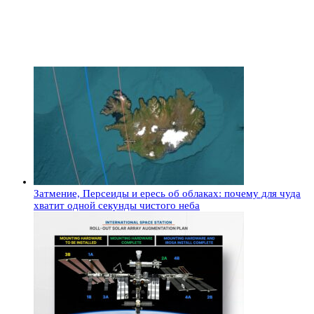
Затмение, Персеиды и ересь об облаках: почему для чуда
хватит одной секунды чистого неба