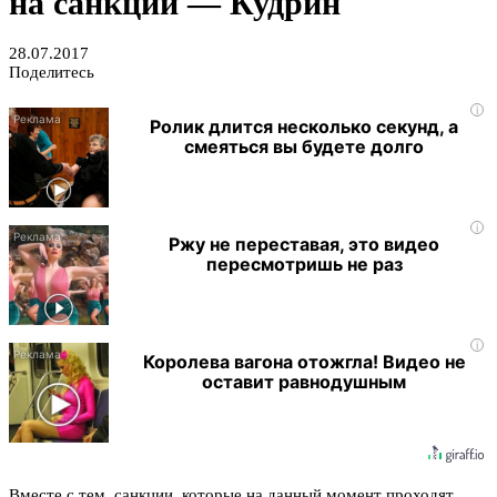
на санкции — Кудрин
28.07.2017
Поделитесь
i
Ролик длится несколько секунд, а
смеяться вы будете долго
i
Ржу не переставая, это видео
пересмотришь не раз
i
Королева вагона отожгла! Видео не
оставит равнодушным
Вместе с тем, санкции, которые на данный момент проходят