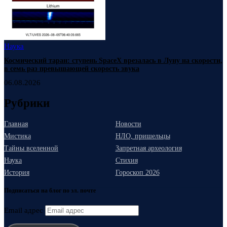
Наука
Космический таран: ступень SpaceX врезалась в Луну на скорости,
в семь раз превышающей скорость звука
06.08.2026
Рубрики
Главная
Новости
Мистика
НЛО, пришельцы
Тайны вселенной
Запретная археология
Наука
Стихия
История
Гороскоп 2026
Подписаться на блог по эл. почте
Email адрес