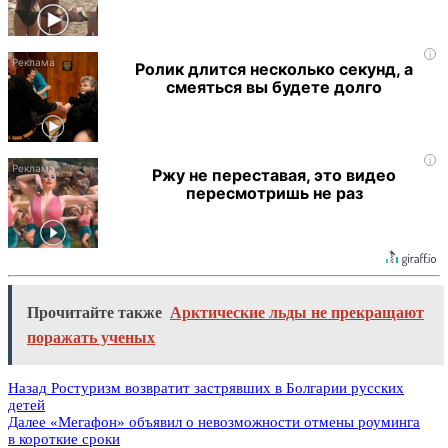
i
Ролик длится несколько секунд, а
смеяться вы будете долго
i
Ржу не переставая, это видео
пересмотришь не раз
Прочитайте также
Арктические льды не прекращают
поражать ученых
Назад
Ростуризм возвратит застрявших в Болгарии русских
детей
Далее
«Мегафон» объявил о невозможности отмены роуминга
в короткие сроки