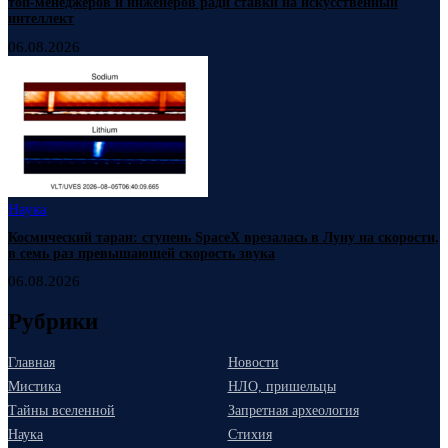
топ-менеджеров и инженеров ради ставки на искусственный
интеллект
06.08.2026
Наука
Космический таран: ступень SpaceX врезалась в Луну на скорости,
в семь раз превышающей скорость звука
06.08.2026
Рубрики
Главная
Новости
Мистика
НЛО, пришельцы
Тайны вселенной
Запретная археология
Наука
Стихия