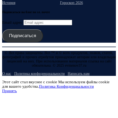
История
Гороскоп 2026
Подписаться на блог по эл. почте
Email адрес
Подписаться
© Все права защищены. Все ™ и © всех продуктов, знаков, статей,
фотографий и прочих атрибутов принадлежат авторам или владельцам
лицензий на них. При использовании материалов ссылка на сайт
обязательна. © 2025 evmenov37.ru
О нас
Политика конфиденциальности
Написать нам
Этот сайт стал вкуснее с cookie Мы используем файлы cookie
для вашего удобства.
Политика Конфиденциальности
Принять