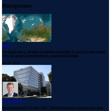
Интересное
Наука
Где край света: полное солнечное затмение 12 августа прочертит
путь от льдов Гренландии до закатной Испании
06.08.2026
Наука
Новости
Кровопускание в Foster City: Visa безжалостно пускает под нож