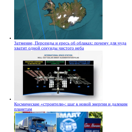
Затмение, Персеиды и ересь об облаках: почему для чуда
хватит одной секунды чистого неба
Космические «строители»: шаг к новой энергии и далеким
планетам