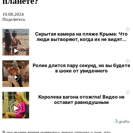
планете?
10.08.2024
Поделитесь
i
Скрытая камера на пляже Крыма: Что
люди вытворяют, когда их не видят...
i
Ролик длится пару секунд, но вы будете
в шоке от увиденного
i
Королева вагона отожгла! Видео не
оставит равнодушным
В последнее время появилось много гипотез о том, что