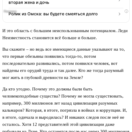
вторая жена и дочь
i
Ролик из Омска: вы будете смеяться долго
И это область с большим неиспользованным потенциалом. Леди
Неизвестность становится всё больше и больше.
Вы скажите – но ведь все имеющиеся данные указывают на то,
что первые обезьяны появились тогда-то, потом
последовательно развивались, потом появился человек, вот
найдены его орудий труда и так далее. Кто же тогда разумный
мог жить в глубокой древности на Земле?
Да кто угодно. Почему это должны были быть
человекоподобные существа? Почему не могла существовать,
например, 300 миллионов лет назад цивилизация разумных
кальмаров? Которая, в итоге, погрязла в войнах и коррупции. И,
в итоге, одичала и выродилась? И никаких следов после неё не
осталось. Хотя 12 представителей этой цивилизации даже
побывали на Луне. Что останется после нас через 300 миллионов