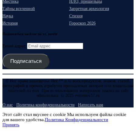
Мистика
НЛО, пришельцы
Тайны вселенной
Запретная археология
Наука
Стихия
История
Гороскоп 2026
Подписаться на блог по эл. почте
Email адрес
Подписаться
© Все права защищены. Все ™ и © всех продуктов, знаков, статей,
фотографий и прочих атрибутов принадлежат авторам или владельцам
лицензий на них. При использовании материалов ссылка на сайт
обязательна. © 2025 evmenov37.ru
О нас
Политика конфиденциальности
Написать нам
Этот сайт стал вкуснее с cookie Мы используем файлы cookie
для вашего удобства.
Политика Конфиденциальности
Принять