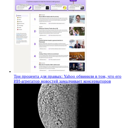
Три процента для правых: Yahoo обвинили в том, что его
ИИ-агрегатор новостей замалчивает консерваторов