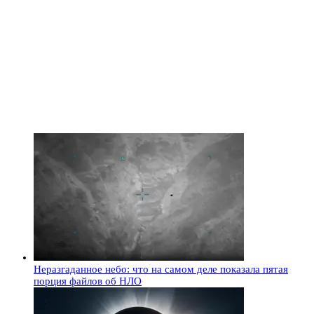
Неразгаданное небо: что на самом деле показала пятая
порция файлов об НЛО