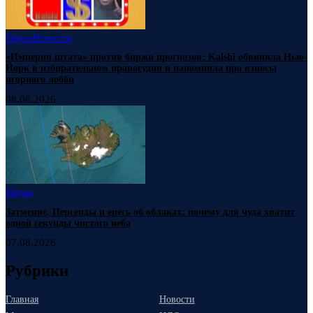
Наука
Новости
«Империя штата» против биржи прогнозов: Kalshi обвинила Нью-
Йорк в избирательном правосудии и напомнила про взносы
игорного лобби
08.08.2026
Наука
Затмение, Персеиды и ересь об облаках: почему для чуда хватит
одной секунды чистого неба
07.08.2026
Рубрики
Главная
Новости