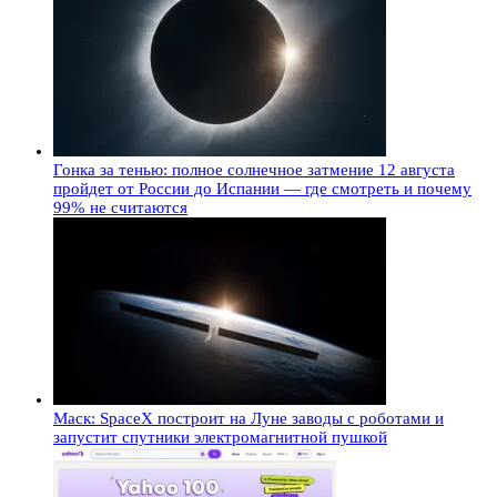
Гонка за тенью: полное солнечное затмение 12 августа
пройдет от России до Испании — где смотреть и почему
99% не считаются
Маск: SpaceX построит на Луне заводы с роботами и
запустит спутники электромагнитной пушкой