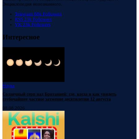
Энциклопедия непознанного.
Telegram
88k
Followers
RSS
23k
Followers
VK
23k
Followers
Интересное
Наука
Солнечный серп над Британией: где, когда и как увидеть
глубочайшее частное затмение десятилетия 12 августа
08.08.2026