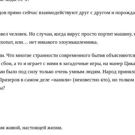
кодов прямо сейчас взаимодействуют друг с другом и порожд
ел человек. Но случаи, когда вирус просто портит машину, н
ихопат, или… нет никакого злоумышленника.
и. Что многие странности современного бытия объясняются 
бои, а то и играет с ними в загадочные игры, на манер Цик
рыми было под силу только очень умным людям. Народ принял
ризеров в самом деле «наняли» (неизвестно кто), но толком 
ры?
ия живой, настоящей жизни.