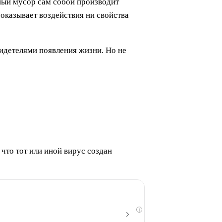
нный мусор сам собой производит
 оказывает воздействия ни свойства
видетелями появления жизни. Но не
 что тот или иной вирус создан
i