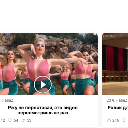
i
ч. назад
23 ч. назад
Ржу не переставая, это видео
Ролик дл
пересмотришь не раз
142
54
53
246