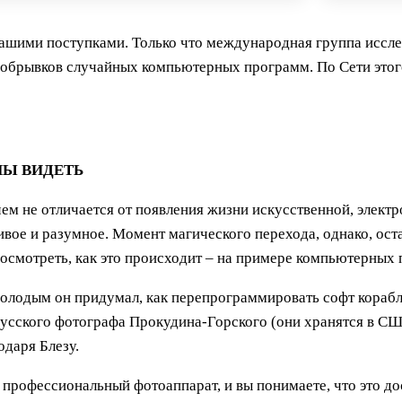
нашими поступками. Только что международная группа иссле
 обрывков случайных компьютерных программ. По Сети этого
НЫ ВИДЕТЬ
м не отличается от появления жизни искусственной, электр
вое и разумное. Момент магического перехода, однако, оста
посмотреть, как это происходит – на примере компьютерных
молодым он придумал, как перепрограммировать софт корабл
русского фотографа Прокудина-Горского (они хранятся в СШ
одаря Блезу.
профессиональный фотоаппарат, и вы понимаете, что это до