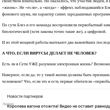
свойством изначально. Но оказалось, что участия людей, 
«жизнь». Не «если», а «когда» - эффект, наблюдавшийся Бл
фонового шума, ни характер самих зародышевых программ
По сути Блез и его команда воспроизвели первобытный хим
биологической (хотя законы точно такие же), а цифровой.
И из этой мощной работы вытекают два важнейших последст
А ЧТО, ЕСЛИ ВИРУСЫ ДЕЛАЕТ НЕ ЧЕЛОВЕК?
Есть ли в Сети УЖЕ разумная электронная жизнь? Возможн
Наверное, если да, то у такой жизни должны быть признаки. 
человеком? Что, если это и есть первые обитатели «перво
Новости партнеров
Королева вагона отожгла! Видео не оставит равно