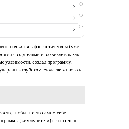
i
i
i
рвые появился в фантастическом (уже
оими создателями и развивается, как
ые уязвимости, создал программу,
 уверены в глубоком сходстве живого и
росто, чтобы что-то самим себе
программы («иммунитет») стали очень