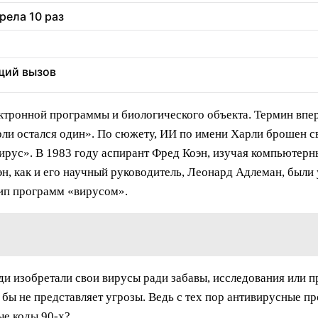
рела 10 раз
щий вызов
ктронной программы и биологического объекта. Термин впе
ли остался один». По сюжету, ИИ по имени Харли брошен св
вирус». В 1983 году аспирант Фред Коэн, изучая компьютерн
эн, как и его научный руководитель, Леонард Адлеман, были
тип программ «вирусом».
и изобретали свои вирусы ради забавы, исследования или п
де бы не представляет угрозы. Ведь с тех пор антивирусные 
ые коды 90-х?