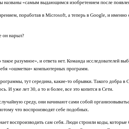
боты названы «самым выдающимся изобретением после появл
ением, поработав в Microsoft, а теперь в Google, и именно 
е он нарыл?
 такое разумное», и ответа нет. Команда исследователей выб
 себя «ошметки» компьютерных программ.
 программы, тут середина, какие-то обрывки. Такого добра в
сь. И уже лет 30, а то и более, все это копится в Сети.
в случайную среду, они начинают сами собой организовывать
отому что воспроизводят себе подобных.
инает воспроизводить сам себя. Люди строили коды, которы