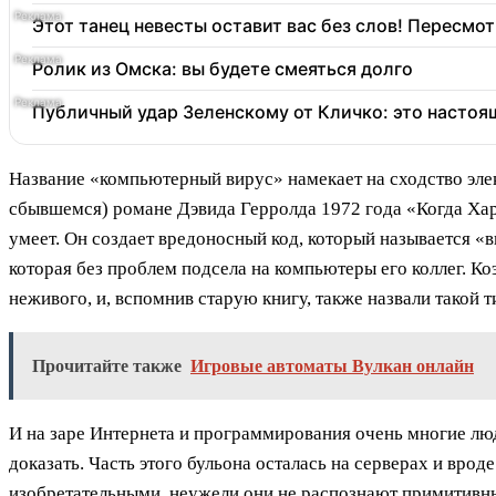
Этот танец невесты оставит вас без слов! Пересмот
Ролик из Омска: вы будете смеяться долго
Публичный удар Зеленскому от Кличко: это настоя
Название «компьютерный вирус» намекает на сходство эле
сбывшемся) романе Дэвида Герролда 1972 года «Когда Хар
умеет. Он создает вредоносный код, который называется «
которая без проблем подсела на компьютеры его коллег. Ко
неживого, и, вспомнив старую книгу, также назвали такой 
Прочитайте также
Игровые автоматы Вулкан онлайн
И на заре Интернета и программирования очень многие люд
доказать. Часть этого бульона осталась на серверах и вро
изобретательными, неужели они не распознают примитивн