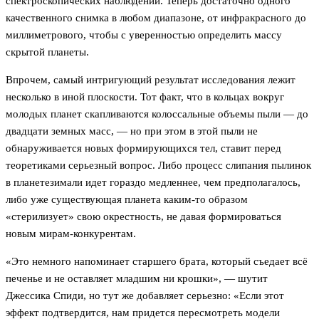
спектроскопических наблюдений. Теперь достаточно одного
качественного снимка в любом диапазоне, от инфракрасного до
миллиметрового, чтобы с уверенностью определить массу
скрытой планеты.
Впрочем, самый интригующий результат исследования лежит
несколько в иной плоскости. Тот факт, что в кольцах вокруг
молодых планет скапливаются колоссальные объемы пыли — до
двадцати земных масс, — но при этом в этой пыли не
обнаруживается новых формирующихся тел, ставит перед
теоретиками серьезный вопрос. Либо процесс слипания пылинок
в планетезимали идет гораздо медленнее, чем предполагалось,
либо уже существующая планета каким-то образом
«стерилизует» свою окрестность, не давая формироваться
новым мирам-конкурентам.
«Это немного напоминает старшего брата, который съедает всё
печенье и не оставляет младшим ни крошки», — шутит
Джессика Спиди, но тут же добавляет серьезно: «Если этот
эффект подтвердится, нам придется пересмотреть модели