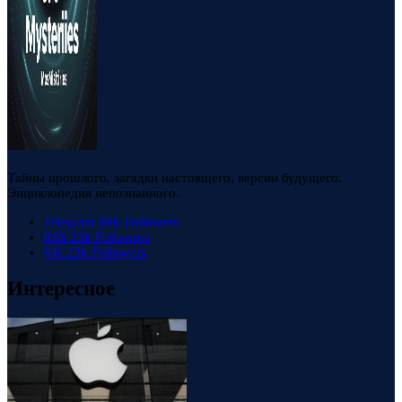
Тайны прошлого, загадки настоящего, версии будущего.
Энциклопедия непознанного.
Telegram
88k
Followers
RSS
23k
Followers
VK
23k
Followers
Интересное