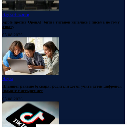
Наука
Новости
Apple против OpenAI: битва титанов началась с письма не тому
азиату
05.08.2026
Наука
Планшет раньше букваря: родители хотят учить детей цифровой
грамоте с четырех лет
05.08.2026