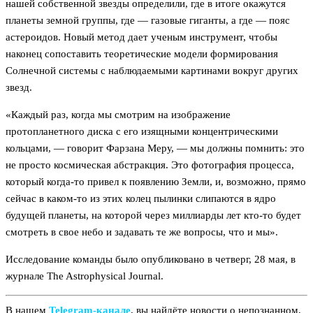
нашей собственной звезды определили, где в итоге окажутся
планеты земной группы, где — газовые гиганты, а где — пояс
астероидов. Новый метод дает ученым инструмент, чтобы
наконец сопоставить теоретические модели формирования
Солнечной системы с наблюдаемыми картинами вокруг других
звезд.
«Каждый раз, когда мы смотрим на изображение
протопланетного диска с его изящными концентрическими
кольцами, — говорит Фарзана Меру, — мы должны помнить: это
не просто космическая абстракция. Это фотография процесса,
который когда-то привел к появлению Земли, и, возможно, прямо
сейчас в каком-то из этих колец пылинки слипаются в ядро
будущей планеты, на которой через миллиарды лет кто-то будет
смотреть в свое небо и задавать те же вопросы, что и мы».
Исследование команды было опубликовано в четверг, 28 мая, в
журнале The Astrophysical Journal.
В нашем
Telegram‑канале
, вы найдёте новости о непознанном,