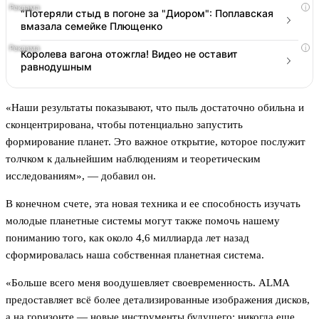
i
"Потеряли стыд в погоне за "Диором": Поплавская
вмазала семейке Плющенко
i
Королева вагона отожгла! Видео не оставит
равнодушным
«Наши результаты показывают, что пыль достаточно обильна и
сконцентрирована, чтобы потенциально запустить
формирование планет. Это важное открытие, которое послужит
толчком к дальнейшим наблюдениям и теоретическим
исследованиям», — добавил он.
В конечном счете, эта новая техника и ее способность изучать
молодые планетные системы могут также помочь нашему
пониманию того, как около 4,6 миллиарда лет назад
сформировалась наша собственная планетная система.
«Больше всего меня воодушевляет своевременность. ALMA
предоставляет всё более детализированные изображения дисков,
а на горизонте — новые инструменты будущего; никогда еще