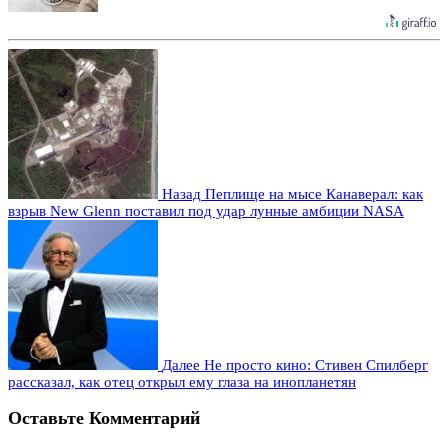
Назад
Пеплище на мысе Канаверал: как
взрыв New Glenn поставил под удар лунные амбиции NASA
Далее
Не просто кино: Стивен Спилберг
рассказал, как отец открыл ему глаза на инопланетян
Оставьте Комментарий