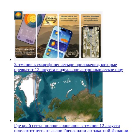
Затмение в смартфоне: четыре приложения, которые
превратят 12 августа в идеальное астрономическое шоу
Где край света: полное солнечное затмение 12 августа
прочертит путь от льдов Гренландии до закатной Испании