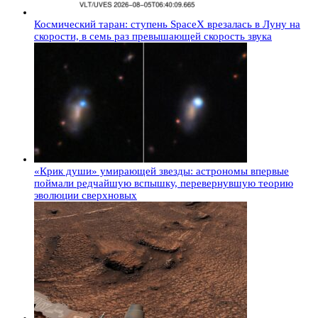
Космический таран: ступень SpaceX врезалась в Луну на
скорости, в семь раз превышающей скорость звука
«Крик души» умирающей звезды: астрономы впервые
поймали редчайшую вспышку, перевернувшую теорию
эволюции сверхновых