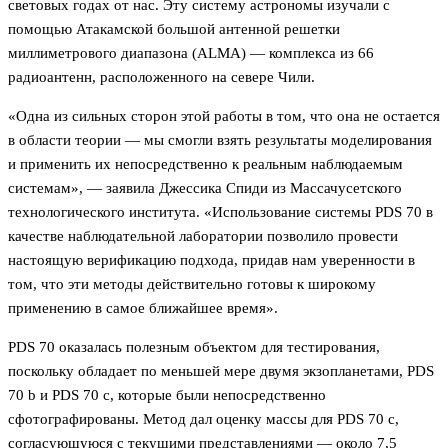
световых годах от нас. Эту систему астрономы изучали с
помощью Атакамской большой антенной решетки
миллиметрового диапазона (ALMA) — комплекса из 66
радиоантенн, расположенного на севере Чили.
«Одна из сильных сторон этой работы в том, что она не остается
в области теории — мы смогли взять результаты моделирования
и применить их непосредственно к реальным наблюдаемым
системам», — заявила Джессика Спиди из Массачусетского
технологического института. «Использование системы PDS 70 в
качестве наблюдательной лаборатории позволило провести
настоящую верификацию подхода, придав нам уверенности в
том, что эти методы действительно готовы к широкому
применению в самое ближайшее время».
PDS 70 оказалась полезным объектом для тестирования,
поскольку обладает по меньшей мере двумя экзопланетами, PDS
70 b и PDS 70 c, которые были непосредственно
сфотографированы. Метод дал оценку массы для PDS 70 c,
согласующуюся с текущими представлениями — около 7,5