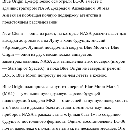
Blue Origin Джефф Безос осмотрели LC-36 вместе с
администратором NASA Джаредом Айзекманом 30 мая.
Айзекман пообещал полную поддержку агентства в
предстоящем расследовании.
New Glenn — одна из ракет, на которые NASA рассчитывает для
высадки астронавтов на Луну в ходе будущих миссий
«Артемида». Лунный посадочный модуль Blue Moon от Blue
Origin — один из двух космических аппаратов,
законтрактованных NASA для выполнения этих посадок (второй
— Starship от SpaceX), и пока Blue Origin не завершит ремонт
LC-36, Blue Moon попросту не на чем лететь в космос.
Blue Origin планировала запустить первый Blue Moon Mark 1
(MK1) — уменьшенную грузовую версию будущей
пилотируемой модели MK2 — с миссией на лунную поверхность
этой осенью и должна была доставить комплект научных
приборов NASA в рамках этапа «Лунная база 1» по созданию
будущего постоянного форпоста. Однако восстановление LC-36
почти наверняка отложит этот запуск на несколько месяцев. Это