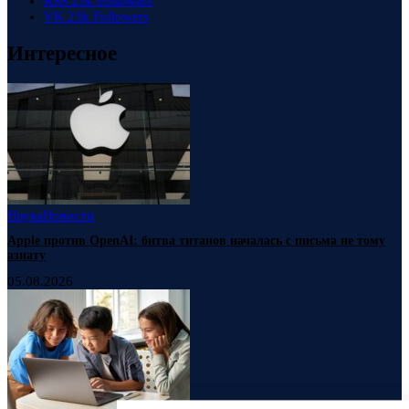
RSS
23k
Followers
VK
23k
Followers
Интересное
Наука
Новости
Apple против OpenAI: битва титанов началась с письма не тому
азиату
05.08.2026