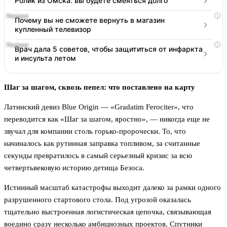
Ролик из Омска: вы будете смеяться долго
i
Почему вы не сможете вернуть в магазин
купленный телевизор
i
Врач дала 5 советов, чтобы защититься от инфаркта
и инсульта летом
Шаг за шагом, сквозь пепел: что поставлено на карту
Латинский девиз Blue Origin — «Gradatim Ferociter», что
переводится как «Шаг за шагом, яростно», — никогда еще не
звучал для компании столь горько-пророчески. То, что
начиналось как рутинная заправка топливом, за считанные
секунды превратилось в самый серьезный кризис за всю
четвертьвековую историю детища Безоса.
Истинный масштаб катастрофы выходит далеко за рамки одного
разрушенного стартового стола. Под угрозой оказалась
тщательно выстроенная логистическая цепочка, связывающая
воедино сразу несколько амбициозных проектов. Спутники