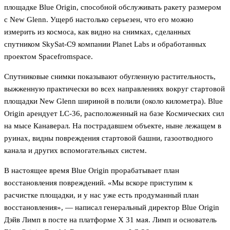
площадке Blue Origin, способной обслуживать ракету размером
с New Glenn. Ущерб настолько серьезен, что его можно
измерить из космоса, как видно на снимках, сделанных
спутником SkySat-C9 компании Planet Labs и обработанных
проектом Spacefromspace.
Спутниковые снимки показывают обугленную растительность,
выжженную практически во всех направлениях вокруг стартовой
площадки New Glenn шириной в полили (около километра). Blue
Origin арендует LC-36, расположенный на базе Космических сил
на мысе Канаверал. На пострадавшем объекте, ныне лежащем в
руинах, видны повреждения стартовой башни, газоотводного
канала и других вспомогательных систем.
В настоящее время Blue Origin прорабатывает план
восстановления повреждений. «Мы вскоре приступим к
расчистке площадки, и у нас уже есть продуманный план
восстановления», — написал генеральный директор Blue Origin
Дэйв Лимп в посте на платформе X 31 мая. Лимп и основатель