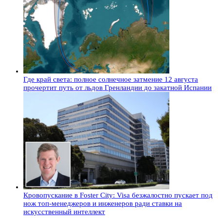
Где край света: полное солнечное затмение 12 августа
прочертит путь от льдов Гренландии до закатной Испании
Кровопускание в Foster City: Visa безжалостно пускает под
нож топ-менеджеров и инженеров ради ставки на
искусственный интеллект