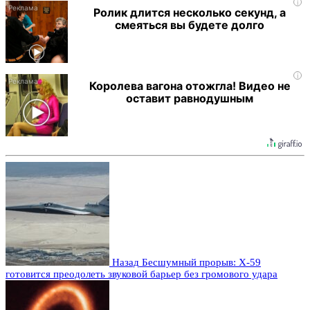
i
Ролик длится несколько секунд, а
смеяться вы будете долго
i
Королева вагона отожгла! Видео не
оставит равнодушным
Назад
Бесшумный прорыв: X-59
готовится преодолеть звуковой барьер без громового удара