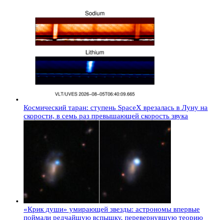
Космический таран: ступень SpaceX врезалась в Луну на
скорости, в семь раз превышающей скорость звука
«Крик души» умирающей звезды: астрономы впервые
поймали редчайшую вспышку, перевернувшую теорию