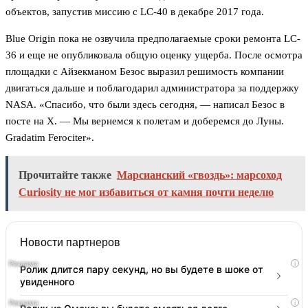
объектов, запустив миссию с LC-40 в декабре 2017 года.
Blue Origin пока не озвучила предполагаемые сроки ремонта LC-
36 и еще не опубликовала общую оценку ущерба. После осмотра
площадки с Айзекманом Безос выразил решимость компании
двигаться дальше и поблагодарил администратора за поддержку
NASA. «Спасибо, что были здесь сегодня, — написал Безос в
посте на X. — Мы вернемся к полетам и доберемся до Луны.
Gradatim Ferociter».
Прочитайте также
Марсианский «гвоздь»: марсоход
Curiosity не мог избавиться от камня почти неделю
Новости партнеров
i
Ролик длится пару секунд, но вы будете в шоке от
увиденного
i