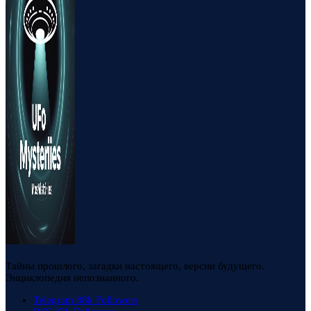
Тайны прошлого, загадки настоящего, версии будущего.
Энциклопедия непознанного.
Telegram
88k
Followers