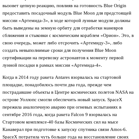
вызовет цепную реакцию, повлияв на готовность Blue Origin
предоставить посадочный модуль Blue Moon для предстоящей
миссии «Артемида-3», в ходе которой лунные модули должны
быть выведены на земную орбиту для отработки маневров
сближения и стыковки с космическим кораблем «Орион». Это, в
свою очередь, может либо отсрочить «Артемиду-3», либо
создать невыполнимые сроки для получения Blue Moon
сертификации на перевозку астронавтов к моменту первой
лунной посадки в рамках миссии «Артемида-4».
Когда в 2014 году ракета Antares взорвалась на стартовой
площадке, понадобилось почти два года, прежде чем
пострадавшие объекты в Центре космических полетов NASA на
острове Уоллопс смогли обеспечить новый запуск. SpaceX
пережила аналогичную аварию при огневых испытаниях в
сентябре 2016 года, когда ракета Falcon 9 взорвалась на
Стартовом комплексе-40 базы Космических сил на мысе
Канаверал при подготовке к запуску спутника связи Amos-6.
SpaceX потратила чуть больше года на восстановление своих