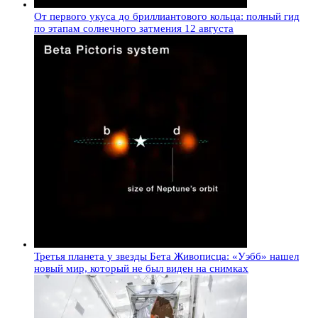
От первого укуса до бриллиантового кольца: полный гид
по этапам солнечного затмения 12 августа
Третья планета у звезды Бета Живописца: «Уэбб» нашел
новый мир, который не был виден на снимках