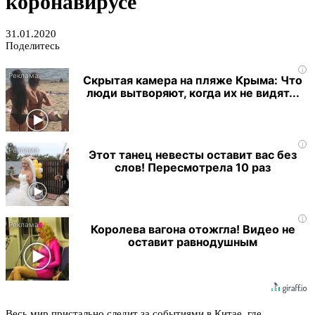
коронавирусе
31.01.2020
Поделитесь
i
Скрытая камера на пляже Крыма: Что
люди вытворяют, когда их не видят...
i
Этот танец невесты оставит вас без
слов! Пересмотрела 10 раз
i
Королева вагона отожгла! Видео не
оставит равнодушным
Весь мир пристально следит за событиями в Китае, где