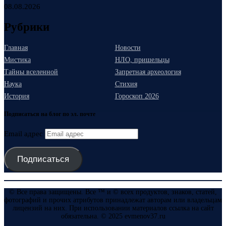
08.08.2026
Рубрики
Главная
Новости
Мистика
НЛО, пришельцы
Тайны вселенной
Запретная археология
Наука
Стихия
История
Гороскоп 2026
Подписаться на блог по эл. почте
Email адрес
Подписаться
© Все права защищены. Все ™ и © всех продуктов, знаков, статей,
фотографий и прочих атрибутов принадлежат авторам или владельцам
лицензий на них. При использовании материалов ссылка на сайт
обязательна. © 2025 evmenov37.ru