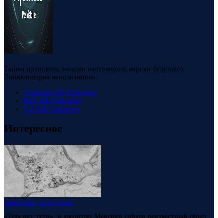
Тайны прошлого, загадки настоящего, версии будущего.
Энциклопедия непознанного.
Telegram
88k
Followers
RSS
23k
Followers
VK
23k
Followers
Интересное
Запретная археология
«Туда нет пути»: в джунглях Мексики найден неизвестный город