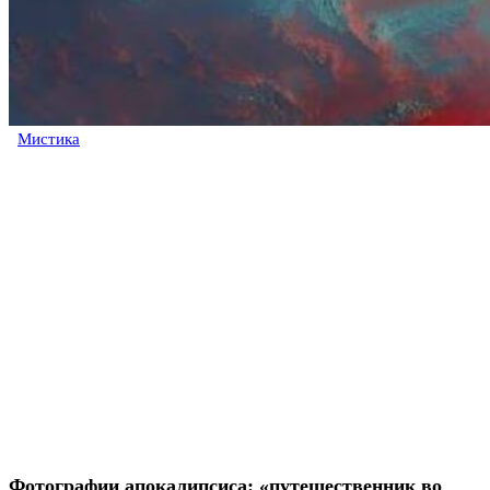
Мистика
Фотографии апокалипсиса: «путешественник во