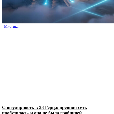
Мистика
Сингулярность в 33 Герца: древняя сеть
пробудилась, и она не была гробницей