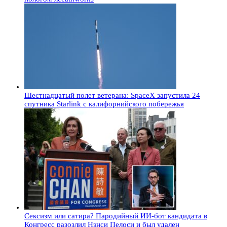
Шестнадцатый полет ветерана: SpaceX запустила 24
спутника Starlink с калифорнийского побережья
Сексизм или сатира? Пародийный ИИ-бот кандидата в
Конгресс разозлил Нэнси Пелоси и был удален