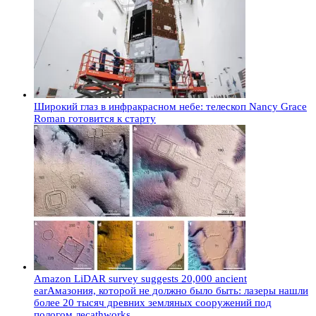
Широкий глаз в инфракрасном небе: телескоп Nancy Grace
Roman готовится к старту
Amazon LiDAR survey suggests 20,000 ancient
earАмазония, которой не должно было быть: лазеры нашли
более 20 тысяч древних земляных сооружений под
пологом лесаthworks