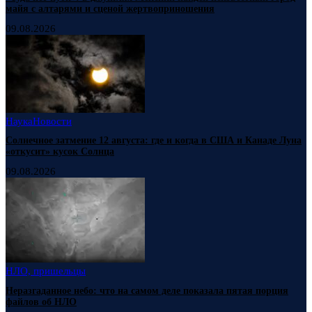
майя с алтарями и сценой жертвоприношения
09.08.2026
Наука
Новости
Солнечное затмение 12 августа: где и когда в США и Канаде Луна
«откусит» кусок Солнца
09.08.2026
НЛО, пришельцы
Неразгаданное небо: что на самом деле показала пятая порция
файлов об НЛО