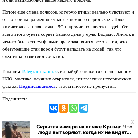
и они размножились выше некоего предела.
Потом еще смена полюсов, которую птицы реально чувствуют и
от потери направления им мозги немного перемыкает. Плюс
химиотрассы, плюс всякие 5G и прочие новшества людей. От
всего этого букета сорвет башню даже у орла. Видимо, Хичкок в
чем-то был в своем фильме прав: закончится все это тем, что
обезумевшие стаи ворон будут нападать на людей, так что
следим за развитием событий.
В нашем
Telegram‑канале
, вы найдёте новости о непознанном,
НЛО, мистике, научных открытиях, неизвестных исторических
фактах.
Подписывайтесь
, чтобы ничего не пропустить.
Поделитесь:
i
Скрытая камера на пляже Крыма: Что
люди вытворяют, когда их не видят...