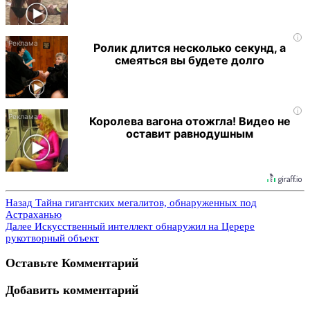
i
Ролик длится несколько секунд, а
смеяться вы будете долго
i
Королева вагона отожгла! Видео не
оставит равнодушным
Назад
Тайна гигантских мегалитов, обнаруженных под
Астраханью
Далее
Искусственный интеллект обнаружил на Церере
рукотворный объект
Оставьте Комментарий
Добавить комментарий