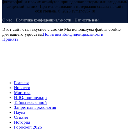
фотографий и прочих атрибутов принадлежат авторам или владельцам
лицензий на них. При использовании материалов ссылка на сайт
обязательна. © 2025 evmenov37.ru
О нас
Политика конфиденциальности
Написать нам
Этот сайт стал вкуснее с cookie Мы используем файлы cookie
для вашего удобства.
Политика Конфиденциальности
Принять
Главная
Новости
Мистика
НЛО, пришельцы
Тайны вселенной
Запретная археология
Наука
Стихия
История
Гороскоп 2026