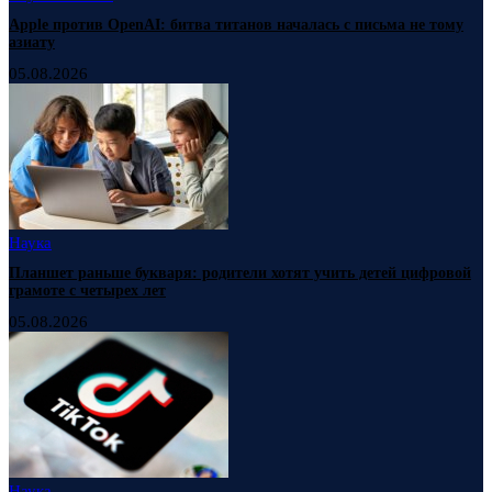
Apple против OpenAI: битва титанов началась с письма не тому
азиату
05.08.2026
Наука
Планшет раньше букваря: родители хотят учить детей цифровой
грамоте с четырех лет
05.08.2026
Наука