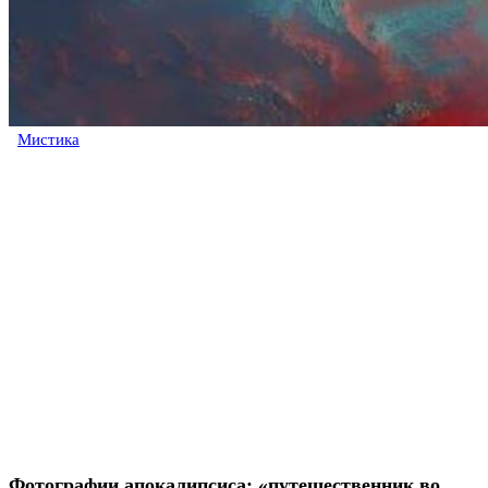
Мистика
Фотографии апокалипсиса: «путешественник во