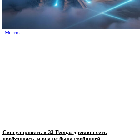
Мистика
Сингулярность в 33 Герца: древняя сеть
пробудилась, и она не была гробницей