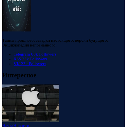
Тайны прошлого, загадки настоящего, версии будущего.
Энциклопедия непознанного.
Telegram
88k
Followers
RSS
23k
Followers
VK
23k
Followers
Интересное
Наука
Новости