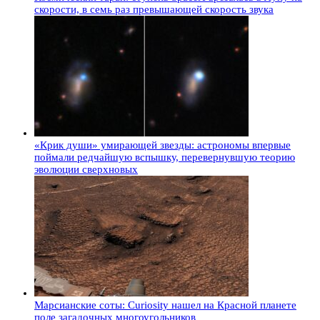
скорости, в семь раз превышающей скорость звука
«Крик души» умирающей звезды: астрономы впервые
поймали редчайшую вспышку, перевернувшую теорию
эволюции сверхновых
Марсианские соты: Curiosity нашел на Красной планете
поле загадочных многоугольников