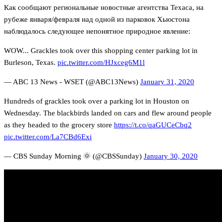
Как сообщают региональные новостные агентства Техаса, на
рубеже января/февраля над одной из парковок Хьюстона
наблюдалось следующее непонятное природное явление:
WOW... Grackles took over this shopping center parking lot in
Burleson, Texas.
pic.twitter.com/HJxceg6M1l
— ABC 13 News - WSET (@ABC13News)
January 31, 2020
Hundreds of grackles took over a parking lot in Houston on
Wednesday. The blackbirds landed on cars and flew around people
as they headed to the grocery store
https://t.co/qaGUCeCbq2
pic.twitter.com/La7CBd6Exi
— CBS Sunday Morning 🌞 (@CBSSunday)
January 30, 2020