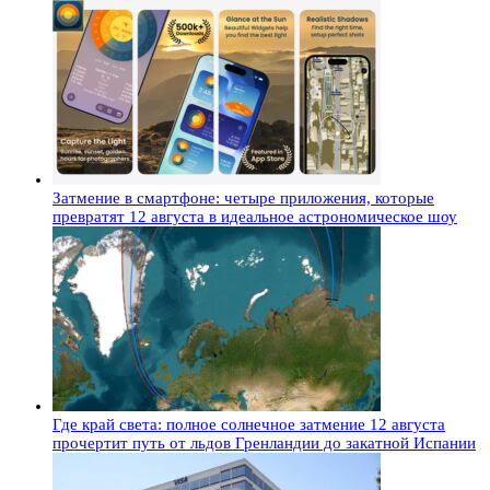
Затмение в смартфоне: четыре приложения, которые
превратят 12 августа в идеальное астрономическое шоу
Где край света: полное солнечное затмение 12 августа
прочертит путь от льдов Гренландии до закатной Испании