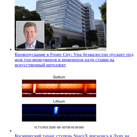
Кровопускание в Foster City: Visa безжалостно пускает под
нож топ-менеджеров и инженеров ради ставки на
искусственный интеллект
Космический таран: ступень SpaceX врезалась в Луну на