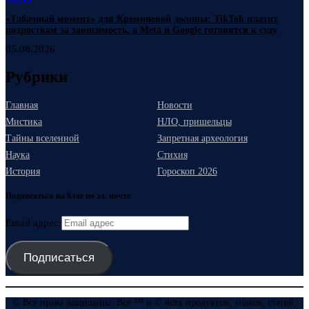
«Табачный момент» для Кремниевой долины: TikTok платит
подросткам за зависимость, а Meta и Google готовятся к суду
05.08.2026
Рубрики
Главная
Новости
Мистика
НЛО, пришельцы
Тайны вселенной
Запретная археология
Наука
Стихия
История
Гороскоп 2026
Подписаться на блог по эл. почте
Email адрес
Подписаться
© Все права защищены. Все ™ и © всех продуктов, знаков, статей,