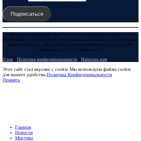
Подписаться
© Все права защищены. Все ™ и © всех продуктов, знаков, статей,
фотографий и прочих атрибутов принадлежат авторам или владельцам
лицензий на них. При использовании материалов ссылка на сайт
обязательна. © 2025 evmenov37.ru
О нас
Политика конфиденциальности
Написать нам
Этот сайт стал вкуснее с cookie Мы используем файлы cookie
для вашего удобства.
Политика Конфиденциальности
Принять
Главная
Новости
Мистика