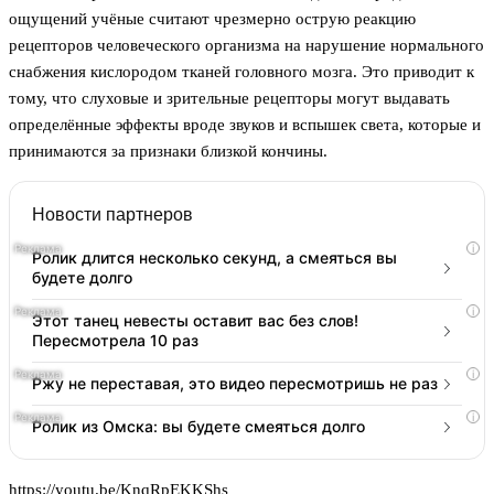
ощущений учёные считают чрезмерно острую реакцию
рецепторов человеческого организма на нарушение нормального
снабжения кислородом тканей головного мозга. Это приводит к
тому, что слуховые и зрительные рецепторы могут выдавать
определённые эффекты вроде звуков и вспышек света, которые и
принимаются за признаки близкой кончины.
Новости партнеров
i
Ролик длится несколько секунд, а смеяться вы
будете долго
i
Этот танец невесты оставит вас без слов!
Пересмотрела 10 раз
i
Ржу не переставая, это видео пересмотришь не раз
i
Ролик из Омска: вы будете смеяться долго
https://youtu.be/KnqRpEKKShs