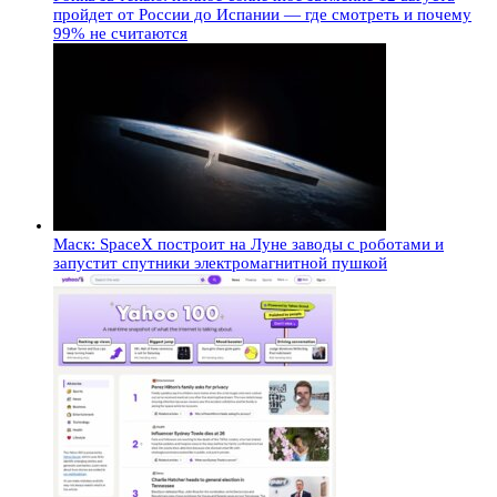
пройдет от России до Испании — где смотреть и почему
99% не считаются
Маск: SpaceX построит на Луне заводы с роботами и
запустит спутники электромагнитной пушкой