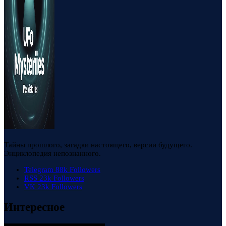
Тайны прошлого, загадки настоящего, версии будущего.
Энциклопедия непознанного.
Telegram
88k
Followers
RSS
23k
Followers
VK
23k
Followers
Интересное