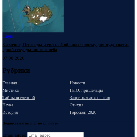
Наука
Затмение, Персеиды и ересь об облаках: почему для чуда хватит
одной секунды чистого неба
07.08.2026
Рубрики
Главная
Новости
Мистика
НЛО, пришельцы
Тайны вселенной
Запретная археология
Наука
Стихия
История
Гороскоп 2026
Подписаться на блог по эл. почте
Email адрес