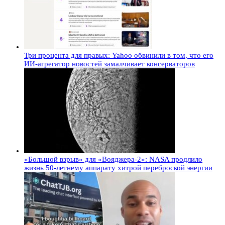
Три процента для правых: Yahoo обвинили в том, что его
ИИ-агрегатор новостей замалчивает консерваторов
«Большой взрыв» для «Вояджера-2»: NASA продлило
жизнь 50-летнему аппарату хитрой переброской энергии