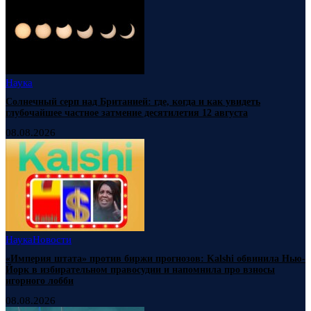
Наука
Солнечный серп над Британией: где, когда и как увидеть
глубочайшее частное затмение десятилетия 12 августа
08.08.2026
Наука
Новости
«Империя штата» против биржи прогнозов: Kalshi обвинила Нью-
Йорк в избирательном правосудии и напомнила про взносы
игорного лобби
08.08.2026