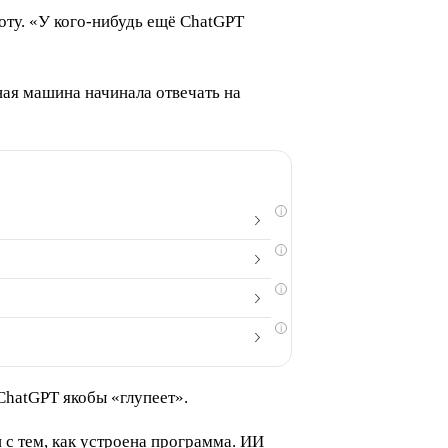
у. «У кого-нибудь ещё ChatGPT
ная машина начинала отвечать на
i
i
i
i
ChatGPT якобы «глупеет».
 с тем, как устроена программа. ИИ