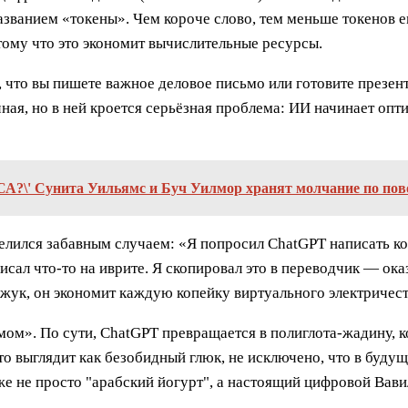
званием «токены». Чем короче слово, тем меньше токенов е
отому что это экономит вычислительные ресурсы.
, что вы пишете важное деловое письмо или готовите презен
ная, но в ней кроется серьёзная проблема: ИИ начинает оп
СА?\' Сунита Уильямс и Буч Уилмор хранят молчание по по
елился забавным случаем: «Я попросил ChatGPT написать код
ал что-то на иврите. Я скопировал это в переводчик — оказ
ё жук, он экономит каждую копейку виртуального электричес
ом». По сути, ChatGPT превращается в полиглота-жадину, к
 это выглядит как безобидный глюк, не исключено, что в буд
е не просто "арабский йогурт", а настоящий цифровой Вави