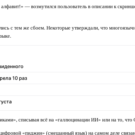
вит!» — возмутился пользователь в описании к скриншот
лись с тем же сбоем. Некоторые утверждали, что многоязыч
зыке.
увиденного
рела 10 раз
густа
ками», списывая всё на «галлюцинации ИИ» или на то, что 
 цифровой «пиджин» (смешанный язык) на самом деле связан