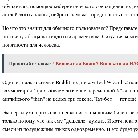
обучается с помощью кибернетического сокращения под на
английского аналога, нейросеть может предпочесть его, п
Но что это значит для обычного пользователя? Представьте
половину абзаца на хинди или арамейском. Ситуация комич
понятности для человека.
Прочитайте также
\'Виноват ли Боинг? Виновато ли НА
Один из пользователей Reddit под ником TechWizard42 под
комментария "присваиваем значение переменной X" он напис
английского "then" на целых три токена. Чат-бот — тот ещ
Эксперты уже прозвали это явление «токеновым билингвизм
только потому, что так ему "дешевле" думать. И хотя пока
смеси из полудюжины языков одновременно. И это будет уж