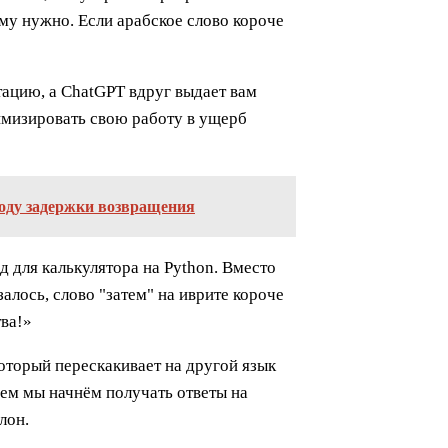
му нужно. Если арабское слово короче
тацию, а ChatGPT вдруг выдает вам
тимизировать свою работу в ущерб
воду задержки возвращения
 для калькулятора на Python. Вместо
алось, слово "затем" на иврите короче
тва!»
оторый перескакивает на другой язык
ущем мы начнём получать ответы на
лон.