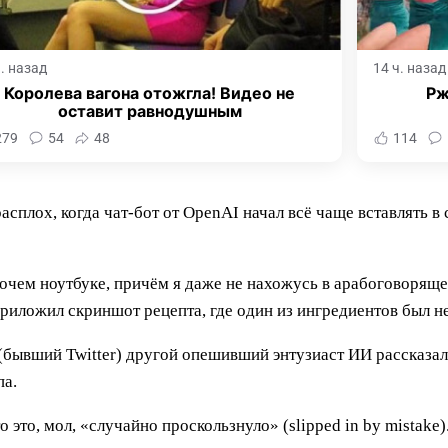
ч. назад
14 ч. назад
Королева вагона отожгла! Видео не
Рж
оставит равнодушным
279
54
48
114
плох, когда чат-бот от OpenAI начал всё чаще вставлять в 
очем ноутбуке, причём я даже не нахожусь в арабоговорящей
риложил скриншот рецепта, где один из ингредиентов был н
(бывший Twitter) другой опешивший энтузиаст ИИ рассказал,
па.
 это, мол, «случайно проскользнуло» (slipped in by mistake)