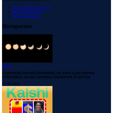
Telegram
88k
Followers
RSS
23k
Followers
VK
23k
Followers
Интересное
Наука
Солнечный серп над Британией: где, когда и как увидеть
глубочайшее частное затмение десятилетия 12 августа
08.08.2026