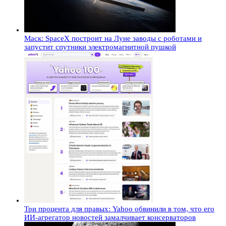
Маск: SpaceX построит на Луне заводы с роботами и
запустит спутники электромагнитной пушкой
Три процента для правых: Yahoo обвинили в том, что его
ИИ-агрегатор новостей замалчивает консерваторов