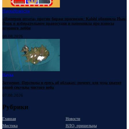
Наука
Новости
«Империя штата» против биржи прогнозов: Kalshi обвинила Нью-
Йорк в избирательном правосудии и напомнила про взносы
игорного лобби
08.08.2026
Наука
Затмение, Персеиды и ересь об облаках: почему для чуда хватит
одной секунды чистого неба
07.08.2026
Рубрики
Главная
Новости
Мистика
НЛО, пришельцы