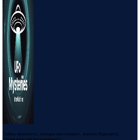
Тайны прошлого, загадки настоящего, версии будущего.
Энциклопедия непознанного.