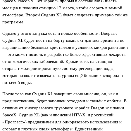
SpaceX Falcon 9. Тот корабль пробыл в составе МКС шесть
месяцев и покинул станцию 12 марта, чтобы сгореть в земной
атмосфере. Второй Cygnus XL будет следовать примерно той же
программе.
Однако у этого запуска есть и новые особенности. Впервые
Cygnus XL будет нести на борту комплект для эксперимента по
выращиванию белковых кристаллов в условиях микрогравитации
— это может помочь в разработке более эффективных лекарств
от онкологических заболеваний. Кроме того, на станцию
отправят модернизированную систему регенерации воды,
которая позволит извлекать из урины ещё больше кислорода и
питьевой воды.
После того как Cygnus XL завершит свою миссию, он, как и
предшественник, будет заполнен отходами и сведён с орбиты. В
отличие от многоразового грузового корабля Dragon компании
SpaceX, Cygnus XL (как и японский HTV-X, и российский
«Прогресс») предназначен для одноразового использования и
сгорает в плотных слоях атмосферы. Единственный