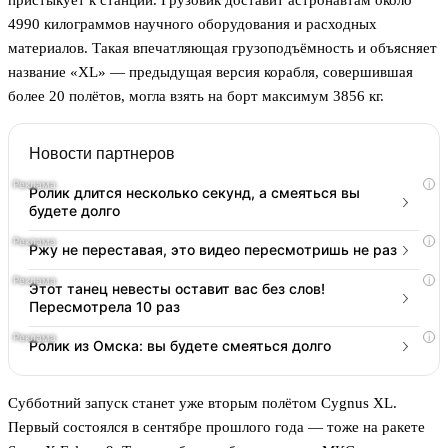
пристыкует к станции. Грузовик доставит астронавтам около
4990 килограммов научного оборудования и расходных
материалов. Такая впечатляющая грузоподъёмность и объясняет
название «XL» — предыдущая версия корабля, совершившая
более 20 полётов, могла взять на борт максимум 3856 кг.
Новости партнеров
i
Ролик длится несколько секунд, а смеяться вы
будете долго
i
Ржу не переставая, это видео пересмотришь не раз
i
Этот танец невесты оставит вас без слов!
Пересмотрела 10 раз
i
Ролик из Омска: вы будете смеяться долго
Субботний запуск станет уже вторым полётом Cygnus XL.
Первый состоялся в сентябре прошлого года — тоже на ракете