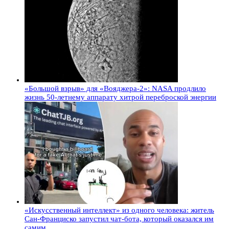
«Большой взрыв» для «Вояджера-2»: NASA продлило
жизнь 50-летнему аппарату хитрой переброской энергии
«Искусственный интеллект» из одного человека: житель
Сан-Франциско запустил чат-бота, который оказался им
самим