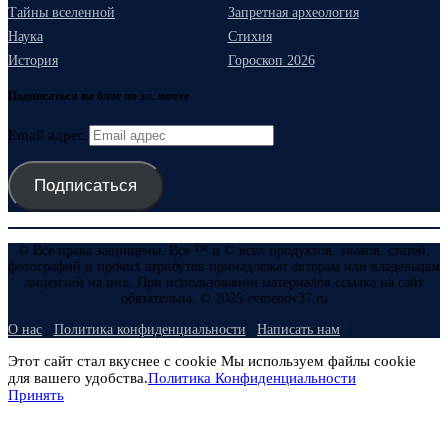
Тайны вселенной
Запретная археология
Наука
Стихия
История
Гороскоп 2026
Подписаться на блог по эл. почте
Email адрес
Подписаться
© Все права защищены. Все ™ и © всех продуктов, знаков, статей,
фотографий и прочих атрибутов принадлежат авторам или владельцам
лицензий на них. При использовании материалов ссылка на сайт
обязательна. © 2025 evmenov37.ru
О нас
Политика конфиденциальности
Написать нам
Этот сайт стал вкуснее с cookie Мы используем файлы cookie
для вашего удобства.
Политика Конфиденциальности
Принять