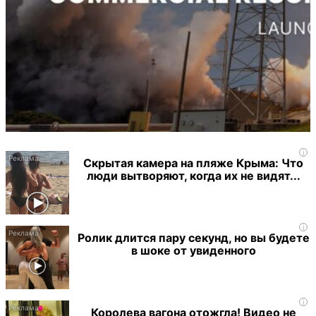
i
Скрытая камера на пляже Крыма: Что
люди вытворяют, когда их не видят...
i
Ролик длится пару секунд, но вы будете
в шоке от увиденного
i
Королева вагона отожгла! Видео не